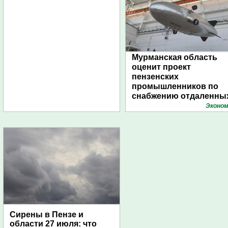
Мурманская область
оценит проект
пензенских
промышленников по
снабжению отдаленны
поселений с помощью
Эконом
дирижаблей
Сирены в Пензе и
области 27 июля: что