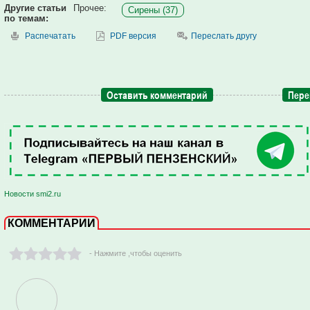
Другие статьи
Прочее:
Сирены (37)
по темам:
Распечатать
PDF версия
Переслать другу
Оставить комментарий
Пере
Новости smi2.ru
КОММЕНТАРИИ
- Нажмите ,чтобы оценить