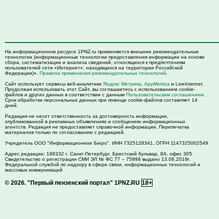
На информационном ресурсе 1PNZ.ru применяются внешние рекомендательные
технологии (информационные технологии предоставления информации на основе
сбора, систематизации и анализа сведений, относящихся к предпочтениям
пользователей сети «Интернет», находящихся на территории Российской
Федерации)».
Правила применения рекомендательных технологий
.
Сайт использует сервисы веб-аналитики
Яндекс Метрика
,
AppMetrica
и LiveInternet.
Продолжая использовать этот Сайт, вы соглашаетесь с использованием cookie-
файлов и других данных в соответствии с данным
Пользовательским соглашением
.
Срок обработки персональных данных при помощи cookie-файлов составляет 14
дней.
Редакция не несет ответственность за достоверность информации,
опубликованной в рекламных объявлениях и сообщениях информационных
агентств. Редакция не предоставляет справочной информации. Перепечатка
материалов только по согласованию с редакцией.
Учредитель ООО "Информационное Бюро". ИНН 7325128341, ОГРН 1147325002549
Адрес редакции:
198332
г. Санкт-Петербург,
Брестский бульвар, 8А, офис 305
Свидетельство о регистрации СМИ ЭЛ № ФС 77 – 75998 выдано 13.06.2019г.
Федеральной службой по надзору в сфере связи, информационных технологий и
массовых коммуникаций
© 2026.
"Первый пензенский портал" 1PNZ.RU
18+