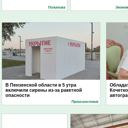
Политика
Эконом
В Пензенской области в 5 утра
Обладат
включили сирены из-за ракетной
Кочетко
опасности
автогр
Проиcшествия