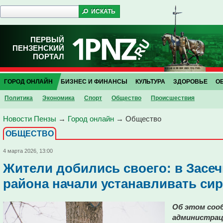
ПЕРВЫЙ
ПЕНЗЕНСКИЙ
ПОРТАЛ
ГОРОД ОНЛАЙН
БИЗНЕС И ФИНАНСЫ
КУЛЬТУРА
ЗДОРОВЬЕ
О
Политика
Экономика
Спорт
Общество
Проиcшествия
Новости Пензы
→
Город онлайн
→
Общество
ОБЩЕСТВО
4 марта 2026, 13:00
Жители добились своего: в Засе
района начали устанавливать си
Об этом сооб
администраци