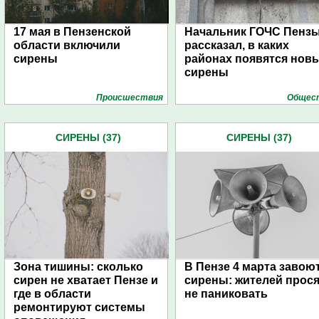
17 мая в Пензенской
Начальник ГОЧС Пенз
области включили
рассказал, в каких
сирены
районах появятся нов
сирены
Проиcшествия
Общес
СИРЕНЫ (37)
СИРЕНЫ (37)
Зона тишины: сколько
В Пензе 4 марта завою
сирен не хватает Пензе и
сирены: жителей прося
где в области
не паниковать
ремонтируют системы