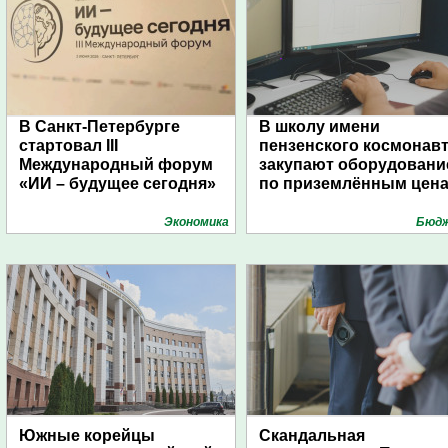
В Санкт-Петербурге
В школу имени
стартовал III
пензенского космонав
Международный форум
закупают оборудовани
«ИИ – будущее сегодня»
по приземлённым цен
Экономика
Бюд
Южные корейцы
Скандальная