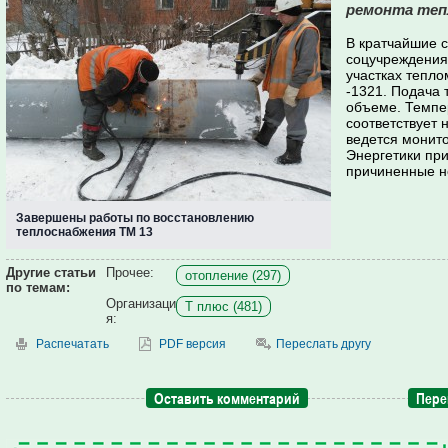
ремонта теп
В кратчайшие с
соцучреждения
участках тепло
-1321. Подача 
объеме. Темпе
соответствует
ведется монит
Энергетики пр
причиненные н
Завершены работы по восстановлению
теплоснабжения ТМ 13
Другие статьи
Прочее:
отопление (297)
по темам:
Организаци
Т плюс (481)
я:
Распечатать
PDF версия
Переслать другу
Оставить комментарий
Пере