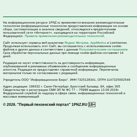
На информационном ресурсе 1PNZ.ru применяются внешние рекомендательные
технологии (информационные технологии предоставления информации на основе
сбора, систематизации и анализа сведений, относящихся к предпочтениям
пользователей сети «Интернет», находящихся на территории Российской
Федерации)».
Правила применения рекомендательных технологий
.
Сайт использует сервисы веб-аналитики
Яндекс Метрика
,
AppMetrica
и LiveInternet.
Продолжая использовать этот Сайт, вы соглашаетесь с использованием cookie-
файлов и других данных в соответствии с данным
Пользовательским соглашением
.
Срок обработки персональных данных при помощи cookie-файлов составляет 14
дней.
Редакция не несет ответственность за достоверность информации,
опубликованной в рекламных объявлениях и сообщениях информационных
агентств. Редакция не предоставляет справочной информации. Перепечатка
материалов только по согласованию с редакцией.
Учредитель ООО "Информационное Бюро". ИНН 7325128341, ОГРН 1147325002549
Адрес редакции:
198332
г. Санкт-Петербург,
Брестский бульвар, 8А, офис 305
Свидетельство о регистрации СМИ ЭЛ № ФС 77 – 75998 выдано 13.06.2019г.
Федеральной службой по надзору в сфере связи, информационных технологий и
массовых коммуникаций
© 2026.
"Первый пензенский портал" 1PNZ.RU
18+