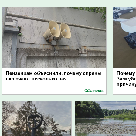
Пензенцам объяснили, почему сирены
Почему
включают несколько раз
Замгуб
причину
Общество