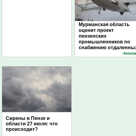
Мурманская область
оценит проект
пензенских
промышленников по
снабжению отдаленны
поселений с помощью
Эконом
дирижаблей
Сирены в Пензе и
области 27 июля: что
происходит?