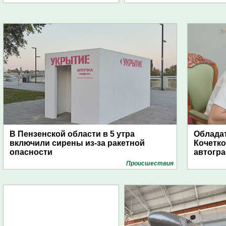
В Пензенской области в 5 утра
Обладат
включили сирены из-за ракетной
Кочетко
опасности
автогр
Проиcшествия