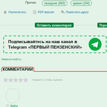
Прочее:
праздник (682)
армия (104)
Распечатать
PDF версия
Переслать другу
Оставить комментарий
Пере
Новости smi2.ru
КОММЕНТАРИИ
- Нажмите ,чтобы оценить
Войти