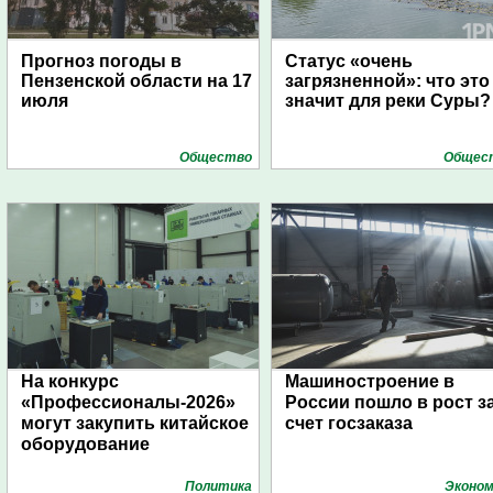
Прогноз погоды в
Статус «очень
Пензенской области на 17
загрязненной»: что это
июля
значит для реки Суры?
Общество
Общес
На конкурс
Машиностроение в
«Профессионалы-2026»
России пошло в рост з
могут закупить китайское
счет госзаказа
оборудование
Политика
Эконом