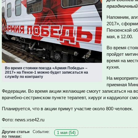
праздничный 
Напомним, аг
2017», сформи
Пензенской об
мая, в 12.00.
Во время стоян
пройдет митинг
время на мест
кухня.
Во время стоянки поезда «Армия Победы» –
2017» на Пензе-1 можно будет записаться на
службу по контракту
На мероприяти
приемная Мин
Федерации. Во время акции желающие смогут записаться на во
врачебно-сестринском пункте терапевт, хирург и кардиолог см
Планируется, что в акции примут участие около 800 человек.
Фото: news.vse42.ru
Другие статьи
Событие:
1 мая (54)
по темам: