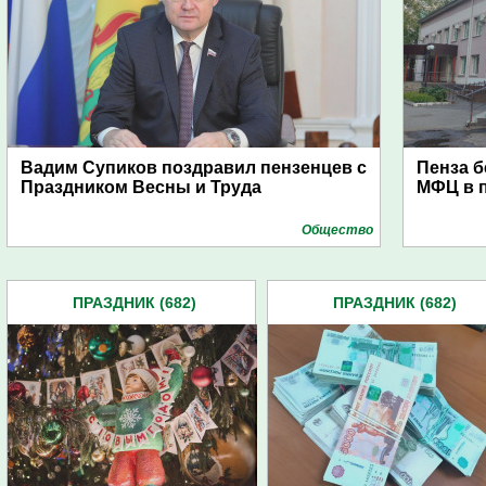
Вадим Супиков поздравил пензенцев с
Пенза б
Праздником Весны и Труда
МФЦ в 
Общество
ПРАЗДНИК (682)
ПРАЗДНИК (682)