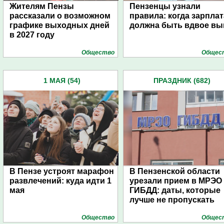
Жителям Пензы
Пензенцы узнали
рассказали о возможном
правила: когда зарплат
графике выходных дней
должна быть вдвое в
в 2027 году
Общество
Общес
1 МАЯ (54)
ПРАЗДНИК (682)
В Пензе устроят марафон
В Пензенской области
развлечений: куда идти 1
урезали прием в МРЭО
мая
ГИБДД: даты, которые
лучше не пропускать
Общество
Общес