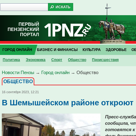
ПЕРВЫЙ
ПЕНЗЕНСКИЙ
ПОРТАЛ
ГОРОД ОНЛАЙН
БИЗНЕС И ФИНАНСЫ
КУЛЬТУРА
ЗДОРОВЬЕ
О
Политика
Экономика
Спорт
Общество
Проиcшествия
Новости Пензы
→
Город онлайн
→
Общество
ОБЩЕСТВО
16 сентября 2023, 12:21
В Шемышейском районе откроют 
Пресс-служба
сообщила, ч
готовятся к
фельдшерско