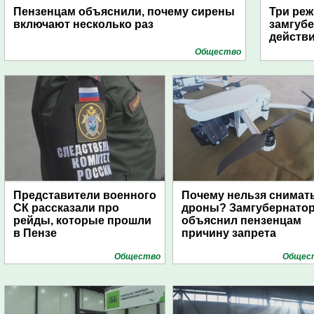
Пензенцам объяснили, почему сирены
Три реж
включают несколько раз
замгубе
действ
Общество
Представители военного
Почему нельзя снимат
СК рассказали про
дроны? Замгубернато
рейды, которые прошли
объяснил пензенцам
в Пензе
причину запрета
Общество
Общес