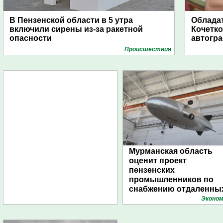
В Пензенской области в 5 утра
Обладат
включили сирены из-за ракетной
Кочетко
опасности
автогр
Проиcшествия
Мурманская область
оценит проект
пензенских
промышленников по
снабжению отдаленны
поселений с помощью
Эконом
дирижаблей