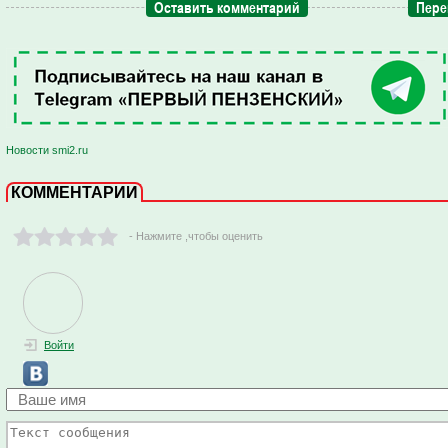
Оставить комментарий
Пере
Новости smi2.ru
КОММЕНТАРИИ
- Нажмите ,чтобы оценить
Войти