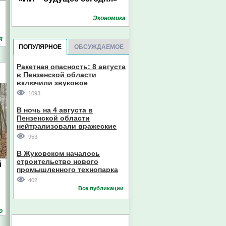
Экономика
я
ПОПУЛЯРНОЕ
ОБСУЖДАЕМОЕ
Ракетная опасность: 8 августа
в Пензенской области
включили звуковое
оповещение
1093
В ночь на 4 августа в
Пензенской области
нейтрализовали вражеские
дроны
953
В Жуковском началось
строительство нового
й
промышленного технопарка
402
Все публикации
о