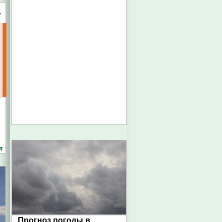
-
я
Прогноз погоды в