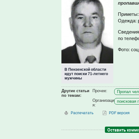
пропавше
Приметы:
Одежда: 
Сведения
по телефо
Фото: соц
В Пензенской области
идут поиски 71-летнего
мужчины
Другие статьи
Прочее:
Пропал чел
по темам:
Организаци
поисковая г
я:
Распечатать
PDF версия
Оставить комм