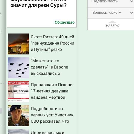
Недвижимость
значит для реки Суры?
Вопросы юристу
.
Общество
НАВЕРХ
ь
Скотт Риттер: 40 дней
"принуждения России
и Путина" резко
приблизили крах
"Может что-то
режима Зеленского
сделать": в Европе
высказались о
нападении России
Пропавшая в Пскове
17-летняя девушка
найдена мертвой
Подробности из
первых уст: Участник
СВО рассказал, что
спасло его в схватке с
Двое взрослых и
медведем