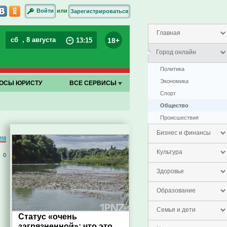
или
Войти
Зарегистрироваться
Главная
сб
, 8 августа
18+
13
:
15
Город онлайн
Политика
Экономика
ОСЫ ЮРИСТУ
ВСЕ СЕРВИСЫ
Спорт
Общество
Проиcшествия
Бизнес и финансы
на
Культура
0
Здоровье
Образование
Семья и дети
Статус «очень
загрязненной»: что это