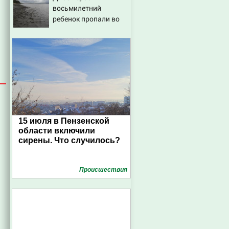
восьмилетний
ребенок пропали во
время сплава по реке
08/08/2026 – Новости
15 июля в Пензенской
области включили
сирены. Что случилось?
Проиcшествия