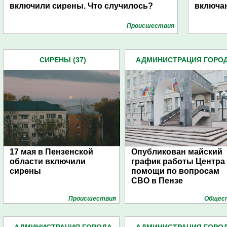
включили сирены. Что случилось?
включаю
Проиcшествия
СИРЕНЫ (37)
АДМИНИСТРАЦИЯ ГОРО
(4939)
17 мая в Пензенской
Опубликован майский
области включили
график работы Центра
сирены
помощи по вопросам
СВО в Пензе
Проиcшествия
Общес