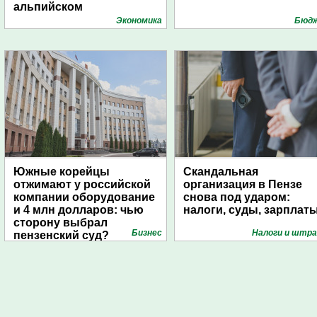
альпийском
университете
Экономика
Бюд
Южные корейцы
Скандальная
отжимают у российской
организация в Пензе
компании оборудование
снова под ударом:
и 4 млн долларов: чью
налоги, суды, зарплат
сторону выбрал
Бизнес
Налоги и штр
пензенский суд?