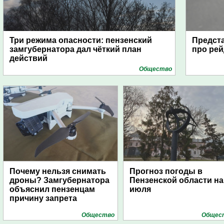
Три режима опасности: пензенский
Предста
замгубернатора дал чёткий план
про рей
действий
Общество
Почему нельзя снимать
Прогноз погоды в
дроны? Замгубернатора
Пензенской области на
объяснил пензенцам
июля
причину запрета
Общество
Общес