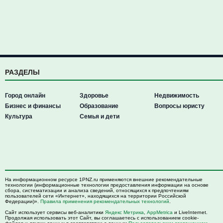
РАЗДЕЛЫ
Город онлайн
Здоровье
Недвижимость
Бизнес и финансы
Образование
Вопросы юристу
Культура
Семья и дети
На информационном ресурсе 1PNZ.ru применяются внешние рекомендательные
технологии (информационные технологии предоставления информации на основе
сбора, систематизации и анализа сведений, относящихся к предпочтениям
пользователей сети «Интернет», находящихся на территории Российской
Федерации)».
Правила применения рекомендательных технологий
.
Сайт использует сервисы веб-аналитики
Яндекс Метрика
,
AppMetrica
и LiveInternet.
Продолжая использовать этот Сайт, вы соглашаетесь с использованием cookie-