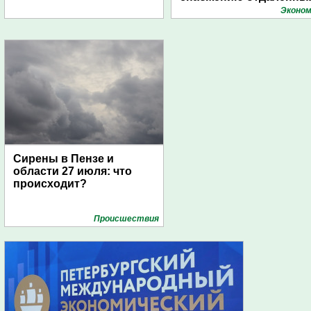
поселений с помощью
Эконом
дирижаблей
Сирены в Пензе и
области 27 июля: что
происходит?
Проиcшествия