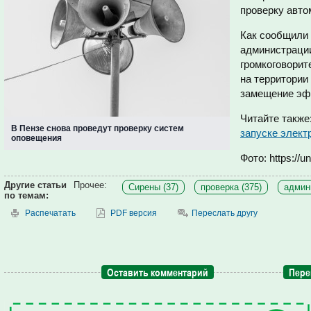
проверку авто
Как сообщили 
администрации
громкоговорит
на территории
замещение эфи
Читайте также
В Пензе снова проведут проверку систем
запуске элект
оповещения
Фото: https://u
Другие статьи
Прочее:
Сирены (37)
проверка (375)
админ
по темам:
Распечатать
PDF версия
Переслать другу
Оставить комментарий
Пере