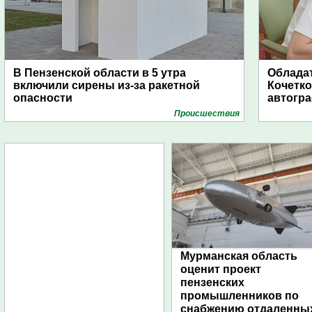
В Пензенской области в 5 утра
Обладат
включили сирены из-за ракетной
Кочетко
опасности
автогр
Проиcшествия
Мурманская область
оценит проект
пензенских
промышленников по
снабжению отдаленны