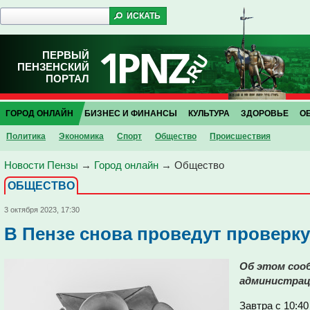
ПЕРВЫЙ
ПЕНЗЕНСКИЙ
ПОРТАЛ
ГОРОД ОНЛАЙН
БИЗНЕС И ФИНАНСЫ
КУЛЬТУРА
ЗДОРОВЬЕ
О
Политика
Экономика
Спорт
Общество
Проиcшествия
Новости Пензы
→
Город онлайн
→
Общество
ОБЩЕСТВО
3 октября 2023, 17:30
В Пензе снова проведут проверк
Об этом сооб
администрац
Завтра с 10:40