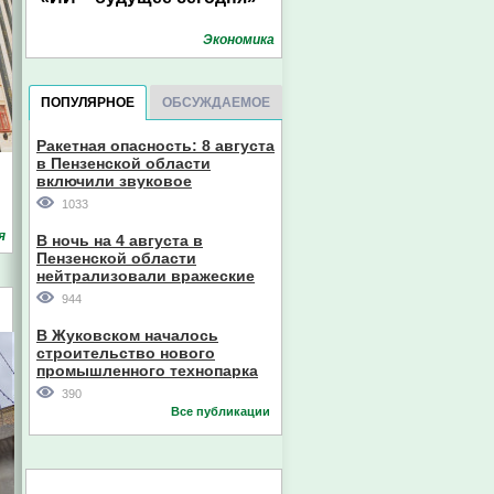
Экономика
ПОПУЛЯРНОЕ
ОБСУЖДАЕМОЕ
Ракетная опасность: 8 августа
в Пензенской области
включили звуковое
оповещение
1033
я
В ночь на 4 августа в
Пензенской области
нейтрализовали вражеские
дроны
944
В Жуковском началось
строительство нового
промышленного технопарка
390
Все публикации