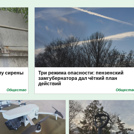
му сирены
Три режима опасности: пензенский
замгубернатора дал чёткий план
действий
Общество
Обществ