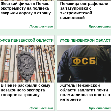
Жесткий финал в Пензе:
Пензенца оштрафовали
экстремисту на полвека
за татуировки с
закрыли дорогу в страну
экстремистской
символикой
Проиcшествия
Проиcшестви
УФСБ ПЕНЗЕНСКОЙ ОБЛАСТИ
УФСБ ПЕНЗЕНСКОЙ ОБЛАСТ
(153)
(153)
В Пензе раскрыли схему
Житель Пензенской
незаконного экспорта
области заплатит почти
товаров за границу
полмиллиона за посты в
интернете
Проиcшествия
Проиcшестви