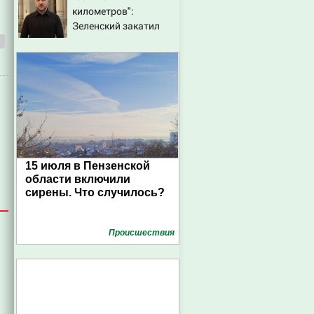
километров":
Зеленский закатил
истерику Западу
после ночного удара
15 июля в Пензенской
области включили
сирены. Что случилось?
Проиcшествия