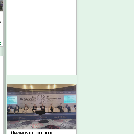
7
о
Лидирует тот, кто