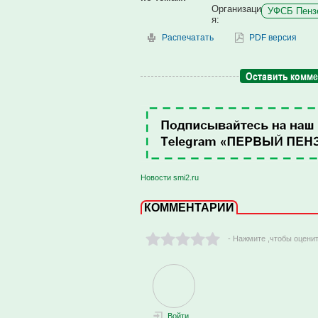
Организаци
УФСБ Пензе
я:
Распечатать
PDF версия
Оставить комм
Новости smi2.ru
КОММЕНТАРИИ
- Нажмите ,чтобы оцени
Войти