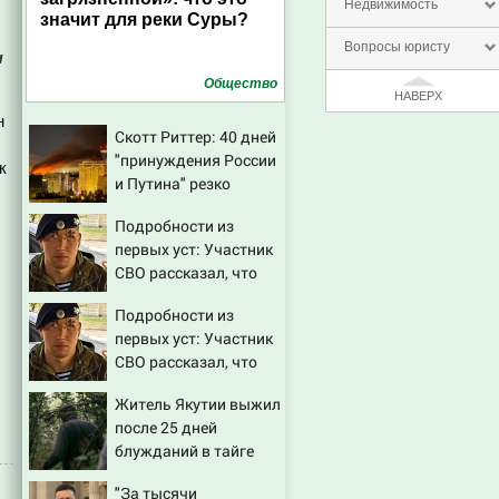
Недвижимость
значит для реки Суры?
Вопросы юристу
ы
Общество
НАВЕРХ
н
Скотт Риттер: 40 дней
"принуждения России
к
и Путина" резко
приблизили крах
Подробности из
режима Зеленского
первых уст: Участник
СВО рассказал, что
спасло его в схватке с
Подробности из
медведем
первых уст: Участник
СВО рассказал, что
спасло его в схватке с
Житель Якутии выжил
медведем
после 25 дней
блужданий в тайге
"За тысячи