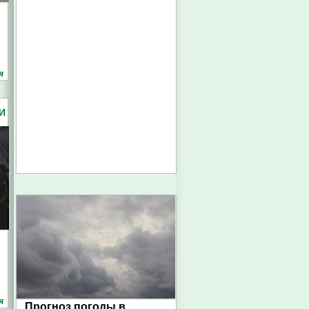
я
И
я
Прогноз погоды в