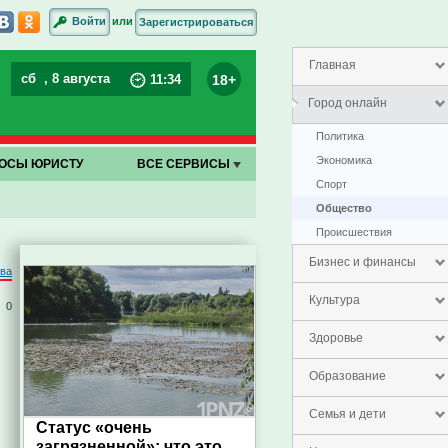
или
Войти
Зарегистрироваться
Главная
сб
, 8 августа
18+
11
:
34
Город онлайн
Политика
Экономика
ОСЫ ЮРИСТУ
ВСЕ СЕРВИСЫ
Спорт
Общество
Проиcшествия
Бизнес и финансы
ова
Культура
0
Здоровье
Образование
Семья и дети
Статус «очень
загрязненной»: что это