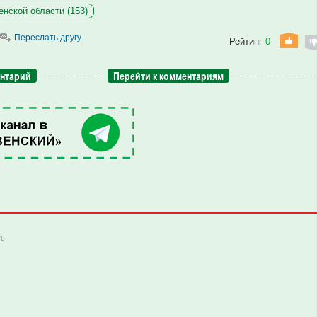
нской области (153)
Переслать другу
Рейтинг
0
ентарий
Перейти к комментариям
ть