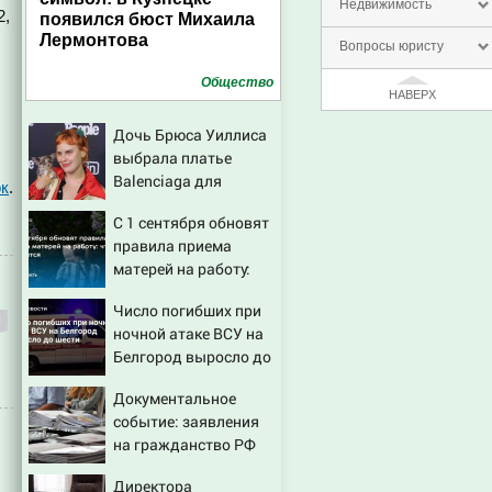
Недвижимость
2,
появился бюст Михаила
Лермонтова
Вопросы юристу
Общество
НАВЕРХ
Дочь Брюса Уиллиса
выбрала платье
Balenciaga для
ок
.
свадьбы в Сан-Вэлли
С 1 сентября обновят
правила приема
матерей на работу:
что изменится
Число погибших при
ночной атаке ВСУ на
Белгород выросло до
шести
Документальное
событие: заявления
на гражданство РФ
подали уже более 60
Директора
тыс. жителей ПМР