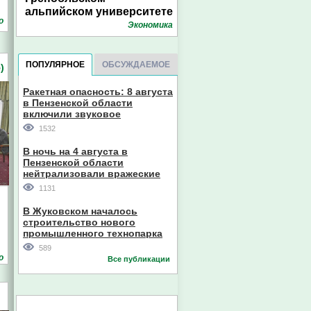
альпийском университете
о
Экономика
ПОПУЛЯРНОЕ
ОБСУЖДАЕМОЕ
)
Ракетная опасность: 8 августа
в Пензенской области
включили звуковое
оповещение
1532
В ночь на 4 августа в
Пензенской области
нейтрализовали вражеские
дроны
1131
В Жуковском началось
строительство нового
промышленного технопарка
589
о
Все публикации