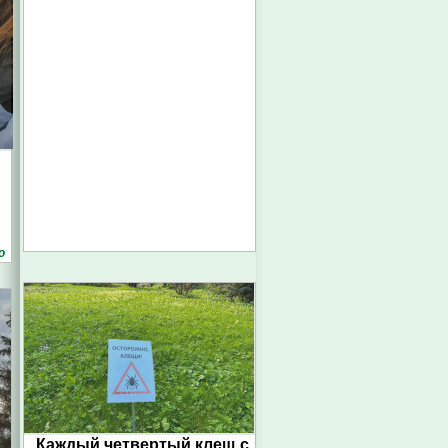
о
Каждый четвертый клещ с