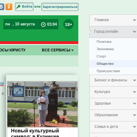
или
Войти
Зарегистрироваться
Главная
пн
, 10 августа
18+
03
:
04
Город онлайн
Политика
Экономика
ОСЫ ЮРИСТУ
ВСЕ СЕРВИСЫ
Спорт
Общество
Проиcшествия
Бизнес и финансы
на
Культура
0
Здоровье
Образование
Семья и дети
Новый культурный
символ: в Кузнецке