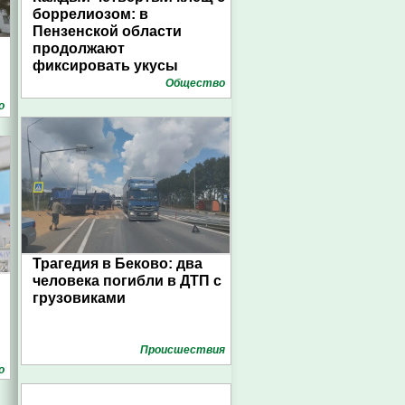
боррелиозом: в
Пензенской области
продолжают
фиксировать укусы
Общество
о
Трагедия в Беково: два
человека погибли в ДТП с
грузовиками
Проиcшествия
о