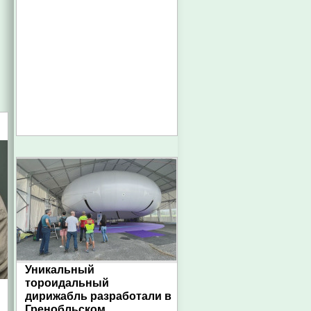
Уникальный
тороидальный
дирижабль разработали в
Гренобльском