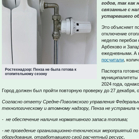
годов, так как
связанные с на
устаревшего об
Это объясняет п
отключение отоп
неделю перебои 
Арбеково и Запа
ежедневными. А в
посчитали
, коли
Ростехнадзор: Пенза не была готова к
Паспорта готовно
отопительному сезону
муниципалитеты 
2024 года, одна
Город должен был пройти повторную проверку до 27 декабря, о
Согласно ответу Средне-Поволжского управления Федерально
технологическому и атомному надзору, Пенза не устранила
- не обеспечение наличия нормативного запаса топлива;
- не проведение организационно-технических мероприятий по
оборудования, отработавшего свой расчетный ресурс.