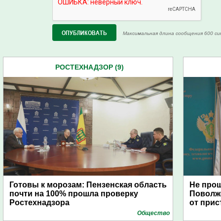
Максимальная длина сообщения 600 си
РОСТЕХНАДЗОР (9)
Готовы к морозам: Пензенская область
Не прош
почти на 100% прошла проверку
Поволж
Ростехнадзора
от прис
Общество