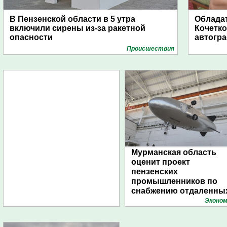
В Пензенской области в 5 утра
Обладат
включили сирены из-за ракетной
Кочетко
опасности
автогр
Проиcшествия
Мурманская область
оценит проект
пензенских
промышленников по
снабжению отдаленны
поселений с помощью
Эконом
дирижаблей