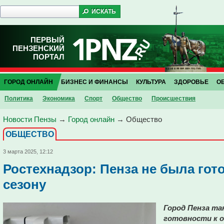
ПЕРВЫЙ
ПЕНЗЕНСКИЙ
ПОРТАЛ
ГОРОД ОНЛАЙН
БИЗНЕС И ФИНАНСЫ
КУЛЬТУРА
ЗДОРОВЬЕ
О
Политика
Экономика
Спорт
Общество
Проиcшествия
Новости Пензы
→
Город онлайн
→
Общество
ОБЩЕСТВО
3 марта 2025, 12:12
Ростехнадзор: Пенза не была гот
сезону
Город Пенза та
готовности к о