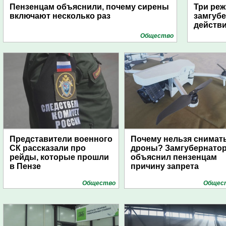
Пензенцам объяснили, почему сирены
Три реж
включают несколько раз
замгубе
действ
Общество
Представители военного
Почему нельзя снимат
СК рассказали про
дроны? Замгубернато
рейды, которые прошли
объяснил пензенцам
в Пензе
причину запрета
Общество
Общес