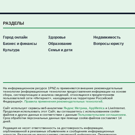
РАЗДЕЛЫ
Город онлайн
Здоровье
Недвижимость
Бизнес и финансы
Образование
Вопросы юристу
Культура
Семья и дети
На информационном ресурсе 1PNZ.ru применяются внешние рекомендательные
технологии (информационные технологии предоставления информации на основе
сбора, систематизации и анализа сведений, относящихся к предпочтениям
пользователей сети «Интернет», находящихся на территории Российской
Федерации)».
Правила применения рекомендательных технологий
.
Сайт использует сервисы веб-аналитики
Яндекс Метрика
,
AppMetrica
и LiveInternet.
Продолжая использовать этот Сайт, вы соглашаетесь с использованием cookie-
файлов и других данных в соответствии с данным
Пользовательским соглашением
.
Срок обработки персональных данных при помощи cookie-файлов составляет 14
дней.
Редакция не несет ответственность за достоверность информации,
опубликованной в рекламных объявлениях и сообщениях информационных
агентств. Редакция не предоставляет справочной информации. Перепечатка