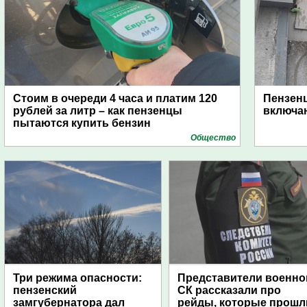
Стоим в очереди 4 часа и платим 120
Пензен
рублей за литр – как пензенцы
включаю
пытаются купить бензин
Общество
Три режима опасности:
Представители военно
пензенский
СК рассказали про
замгубернатора дал
рейды, которые прошл