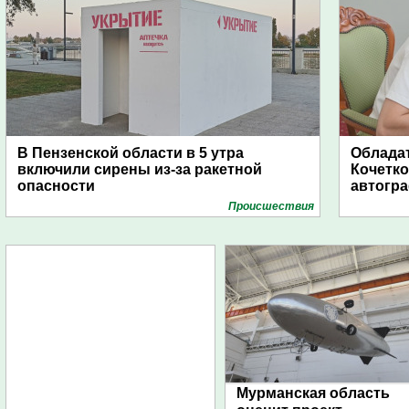
В Пензенской области в 5 утра
Обладат
включили сирены из-за ракетной
Кочетко
опасности
автогр
Проиcшествия
Мурманская область