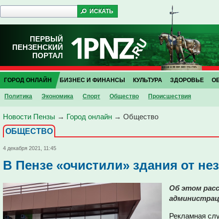
ПЕРВЫЙ
ПЕНЗЕНСКИЙ
ПОРТАЛ
ГОРОД ОНЛАЙН
БИЗНЕС И ФИНАНСЫ
КУЛЬТУРА
ЗДОРОВЬЕ
О
Политика
Экономика
Спорт
Общество
Проиcшествия
Новости Пензы
→
Город онлайн
→
Общество
ОБЩЕСТВО
4 декабря 2021, 11:45
В Пензе «очистили» здания от н
Об этом расс
администрац
Рекламная слу