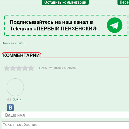
Оставить комментарий
Пере
Новости smi2.ru
КОММЕНТАРИИ
- Нажмите ,чтобы оценить
Войти