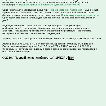
пользователей сети «Интернет», находящихся на территории Российской
Федерации)».
Правила применения рекомендательных технологий
.
Сайт использует сервисы веб-аналитики
Яндекс Метрика
,
AppMetrica
и LiveInternet.
Продолжая использовать этот Сайт, вы соглашаетесь с использованием cookie-
файлов и других данных в соответствии с данным
Пользовательским соглашением
.
Срок обработки персональных данных при помощи cookie-файлов составляет 14
дней.
Редакция не несет ответственность за достоверность информации,
опубликованной в рекламных объявлениях и сообщениях информационных
агентств. Редакция не предоставляет справочной информации. Перепечатка
материалов только по согласованию с редакцией.
Учредитель ООО "Информационное Бюро". ИНН 7325128341, ОГРН 1147325002549
Адрес редакции:
198332
г. Санкт-Петербург,
Брестский бульвар, 8А, офис 305
Свидетельство о регистрации СМИ ЭЛ № ФС 77 – 75998 выдано 13.06.2019г.
Федеральной службой по надзору в сфере связи, информационных технологий и
массовых коммуникаций
© 2026.
"Первый пензенский портал" 1PNZ.RU
18+