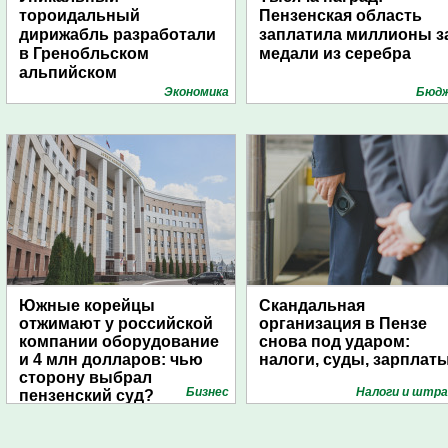
тороидальный
Пензенская область
дирижабль разработали
заплатила миллионы з
в Гренобльском
медали из серебра
альпийском
университете
Экономика
Бюд
Южные корейцы
Скандальная
отжимают у российской
организация в Пензе
компании оборудование
снова под ударом:
и 4 млн долларов: чью
налоги, суды, зарплат
сторону выбрал
Бизнес
Налоги и штр
пензенский суд?