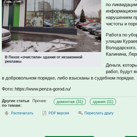
по ликвидации
информационн
нарушением пр
чистоты и пор
Работа по убо
улицам Кураев
Володарского,
Калинина, Лер
В Пензе «очистили» здания от незаконной
рекламы
Деньги, котор
работ, будут 
в добровольном порядке, либо взысканы в судебном порядке.
Фото: https://www.penza-gorod.ru/
Другие статьи
Прочее:
демонтаж (31)
здания (11)
по темам:
Распечатать
PDF версия
Переслать другу