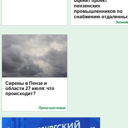
оценит проект
пензенских
промышленников по
снабжению отдаленны
поселений с помощью
Эконом
дирижаблей
Сирены в Пензе и
области 27 июля: что
происходит?
Проиcшествия