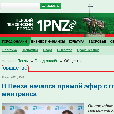
ПЕРВЫЙ
ПЕНЗЕНСКИЙ
ПОРТАЛ
ГОРОД ОНЛАЙН
БИЗНЕС И ФИНАНСЫ
КУЛЬТУРА
ЗДОРОВЬЕ
О
Политика
Экономика
Спорт
Общество
Проиcшествия
Новости Пензы
→
Город онлайн
→
Общество
ОБЩЕСТВО
11 мая 2023, 15:00
В Пензе начался прямой эфир с г
минтранса
Он проходит
Пензенской о