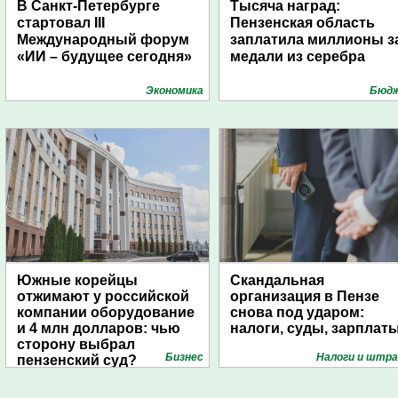
В Санкт-Петербурге
Тысяча наград:
стартовал III
Пензенская область
Международный форум
заплатила миллионы з
«ИИ – будущее сегодня»
медали из серебра
Экономика
Бюд
Южные корейцы
Скандальная
отжимают у российской
организация в Пензе
компании оборудование
снова под ударом:
и 4 млн долларов: чью
налоги, суды, зарплат
сторону выбрал
Бизнес
Налоги и штр
пензенский суд?