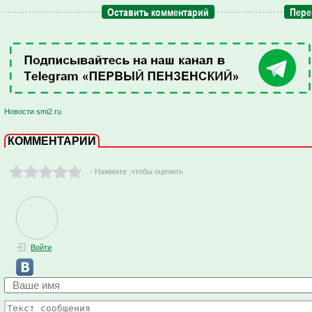
Оставить комментарий
Пере
Новости smi2.ru
КОММЕНТАРИИ
- Нажмите ,чтобы оценить
Войти