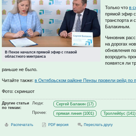
Только что
в с
прямой эфир с
транспорта и 
Балакиным.
Чиновник расс
на дорогах но
обновления по
В Пензе начался прямой эфир с главой
возродить про
областного минтранса
появятся ли т
раньше не было.
Читайте также:
в Октябрьском районе Пензы провели рейд по 
Фото: скриншот
Другие статьи
Люди:
Сергей Балакин (17)
по темам:
Прочее:
прямая линия (1001)
Троллейбус (141)
Распечатать
PDF версия
Переслать другу