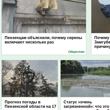
Пензенцам объяснили, почему сирены
Почему
включают несколько раз
Замгуб
причину
Общество
Прогноз погоды в
Статус «очень
Пензенской области на 17
загрязненной»: что это