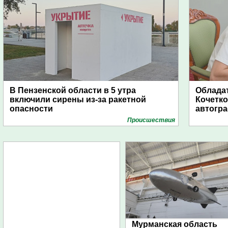
В Пензенской области в 5 утра
Обладат
включили сирены из-за ракетной
Кочетко
опасности
автогр
Проиcшествия
Мурманская область