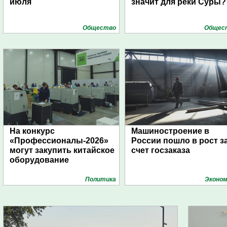
июля
значит для реки Суры?
Общество
Общес
На конкурс
Машиностроение в
«Профессионалы-2026»
России пошло в рост з
могут закупить китайское
счет госзаказа
оборудование
Политика
Эконом