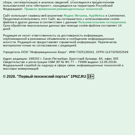
сбора, систематизации и анализа сведений, относящихся к предпочтениям
пользователей сети «Интернет», находящихся на территории Российской
Федерации)».
Правила применения рекомендательных технологий
.
Сайт использует сервисы веб-аналитики
Яндекс Метрика
,
AppMetrica
и LiveInternet.
Продолжая использовать этот Сайт, вы соглашаетесь с использованием cookie-
файлов и других данных в соответствии с данным
Пользовательским соглашением
.
Срок обработки персональных данных при помощи cookie-файлов составляет 14
дней.
Редакция не несет ответственность за достоверность информации,
опубликованной в рекламных объявлениях и сообщениях информационных
агентств. Редакция не предоставляет справочной информации. Перепечатка
материалов только по согласованию с редакцией.
Учредитель ООО "Информационное Бюро". ИНН 7325128341, ОГРН 1147325002549
Адрес редакции:
198332
г. Санкт-Петербург,
Брестский бульвар, 8А, офис 305
Свидетельство о регистрации СМИ ЭЛ № ФС 77 – 75998 выдано 13.06.2019г.
Федеральной службой по надзору в сфере связи, информационных технологий и
массовых коммуникаций
© 2026.
"Первый пензенский портал" 1PNZ.RU
18+