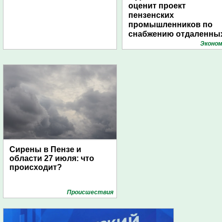
оценит проект
пензенских
промышленников по
снабжению отдаленны
поселений с помощью
Эконом
дирижаблей
Сирены в Пензе и
области 27 июля: что
происходит?
Проиcшествия