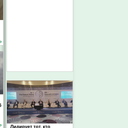
о
6
о
Лидирует тот, кто