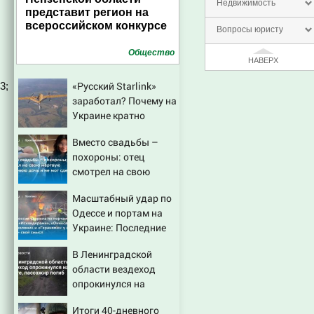
Недвижимость
представит регион на
всероссийском конкурсе
Вопросы юристу
Общество
НАВЕРХ
«Русский Starlink»
3;
заработал? Почему на
Украине кратно
увеличилась точность
Вместо свадьбы –
попаданий по
похороны: отец
объектам ВСУ
смотрел на свою
мертвую 16-летнюю
Масштабный удар по
дочь и не мог
Одессе и портам на
сдержать слезы
Украине: Последние
новости, подробности
В Ленинградской
об ударах России 9
области вездеход
августа 2026 года
опрокинулся на
дороге, пассажир
Итоги 40-дневного
погиб