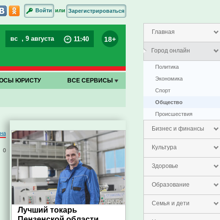
или
Войти
Зарегистрироваться
Главная
вс
, 9 августа
18+
11
:
40
Город онлайн
Политика
Экономика
ОСЫ ЮРИСТУ
ВСЕ СЕРВИСЫ
Спорт
Общество
Проиcшествия
Бизнес и финансы
на
Культура
0
Здоровье
Образование
Семья и дети
Лучший токарь
Пензенской области