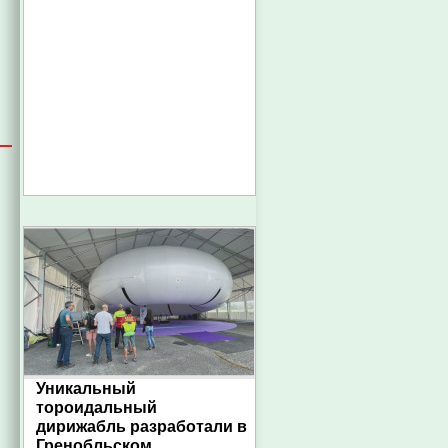
Уникальный
тороидальный
дирижабль разработали в
Гренобльском