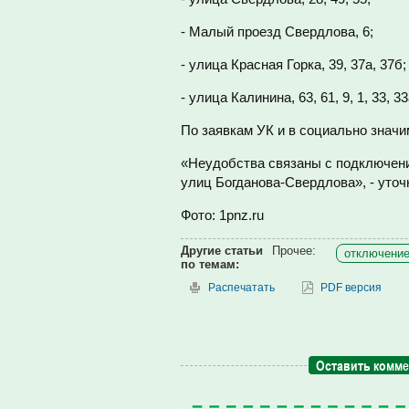
- Малый проезд Свердлова, 6;
- улица Красная Горка, 39, 37а, 37б;
- улица Калинина, 63, 61, 9, 1, 33, 33а
По заявкам УК и в социально знач
«Неудобства связаны с подключени
улиц Богданова-Свердлова», - уточ
Фото: 1pnz.ru
Другие статьи
Прочее:
отключение
по темам:
Распечатать
PDF версия
Оставить комм