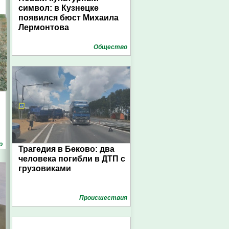
символ: в Кузнецке
появился бюст Михаила
Лермонтова
Общество
о
Трагедия в Беково: два
человека погибли в ДТП с
грузовиками
Проиcшествия