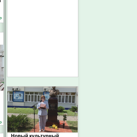
й
о
о
Новый культурный