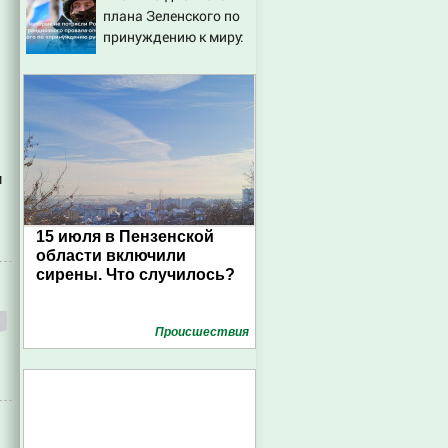
плана Зеленского по
принуждению к миру:
как ответила Россия,
полный разбор
провала операции
Украины от военкора
Коца
и
15 июля в Пензенской
области включили
сирены. Что случилось?
Проиcшествия