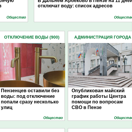
орячую
В Дальнем Арбеково в Пензе на 11 дне
в
отключат воду: список адресов
Общество
Обществ
ОТКЛЮЧЕНИЕ ВОДЫ (900)
АДМИНИСТРАЦИЯ ГОРОДА
(4939)
Пензенцев оставили без
Опубликован майский
воды: под отключение
график работы Центра
попали сразу несколько
помощи по вопросам
улиц
СВО в Пензе
Общество
Обществ