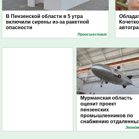
В Пензенской области в 5 утра
Обладат
включили сирены из-за ракетной
Кочетко
опасности
автогр
Проиcшествия
Мурманская область
оценит проект
пензенских
промышленников по
снабжению отдаленны
поселений с помощью
Эконом
дирижаблей