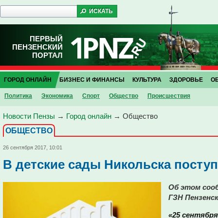
ПЕРВЫЙ
ПЕНЗЕНСКИЙ
ПОРТАЛ
ГОРОД ОНЛАЙН
БИЗНЕС И ФИНАНСЫ
КУЛЬТУРА
ЗДОРОВЬЕ
О
Политика
Экономика
Спорт
Общество
Проиcшествия
Новости Пензы
→
Город онлайн
→
Общество
ОБЩЕСТВО
26 сентября 2017, 10:01
В детские сады Никольска посту
Об этом соо
ГЗН Пензенс
«25 сентября