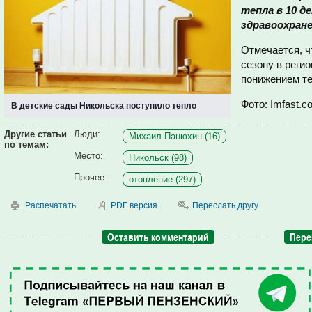
тепла в 10 д
здравоохранен
Отмечается, ч
сезону в регио
понижением т
Фото: Imfast.
В детские сады Никольска поступило тепло
Другие статьи
Люди:
Михаил Панюхин (16)
по темам:
Место:
Никольск (98)
Прочее:
отопление (297)
Распечатать
PDF версия
Переслать другу
Оставить комментарий
Пере