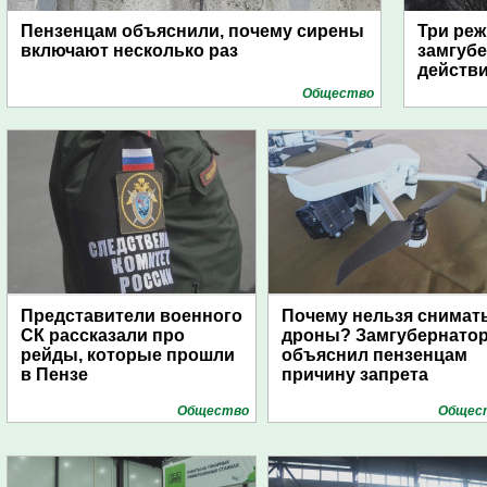
Пензенцам объяснили, почему сирены
Три реж
включают несколько раз
замгубе
действ
Общество
Представители военного
Почему нельзя снимат
СК рассказали про
дроны? Замгубернато
рейды, которые прошли
объяснил пензенцам
в Пензе
причину запрета
Общество
Общес