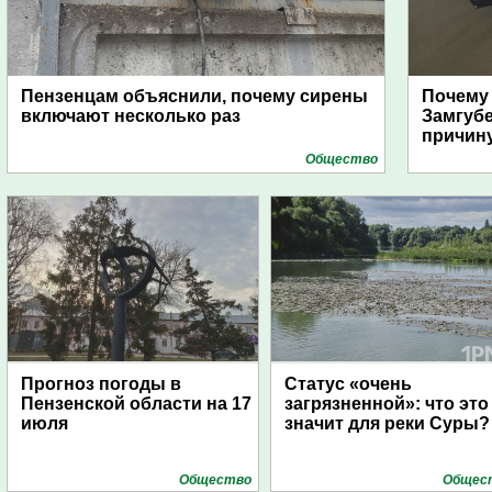
Пензенцам объяснили, почему сирены
Почему
включают несколько раз
Замгуб
причину
Общество
Прогноз погоды в
Статус «очень
Пензенской области на 17
загрязненной»: что это
июля
значит для реки Суры?
Общество
Общес