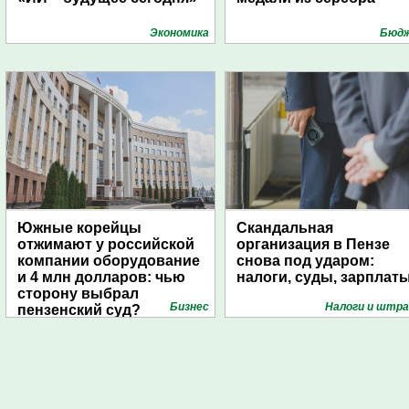
Экономика
Бюд
Южные корейцы
Скандальная
отжимают у российской
организация в Пензе
компании оборудование
снова под ударом:
и 4 млн долларов: чью
налоги, суды, зарплат
сторону выбрал
Бизнес
Налоги и штр
пензенский суд?