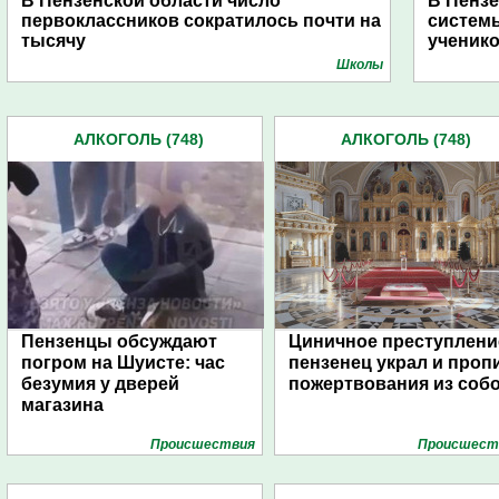
В Пензенской области число
В Пензе
первоклассников сократилось почти на
систем
тысячу
ученик
Школы
АЛКОГОЛЬ (748)
АЛКОГОЛЬ (748)
Пензенцы обсуждают
Циничное преступлени
погром на Шуисте: час
пензенец украл и проп
безумия у дверей
пожертвования из соб
магазина
Проиcшествия
Проиcшест