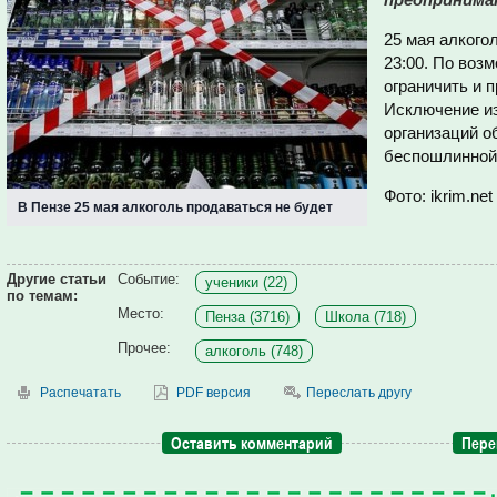
25 мая алкогол
23:00. По воз
ограничить и 
Исключение и
организаций о
беспошлинной 
Фото: ikrim.net
В Пензе 25 мая алкоголь продаваться не будет
Другие статьи
Событие:
ученики (22)
по темам:
Место:
Пенза (3716)
Школа (718)
Прочее:
алкоголь (748)
Распечатать
PDF версия
Переслать другу
Оставить комментарий
Пере