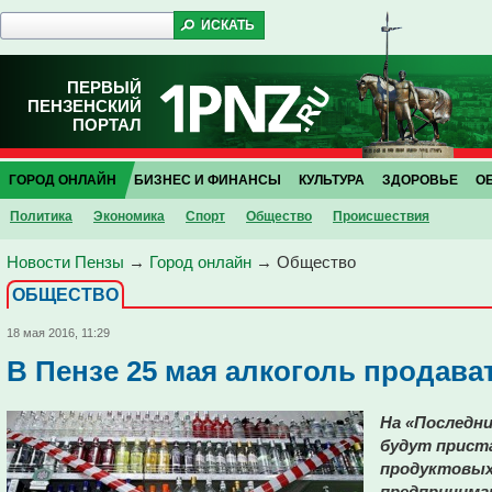
ПЕРВЫЙ
ПЕНЗЕНСКИЙ
ПОРТАЛ
ГОРОД ОНЛАЙН
БИЗНЕС И ФИНАНСЫ
КУЛЬТУРА
ЗДОРОВЬЕ
О
Политика
Экономика
Спорт
Общество
Проиcшествия
Новости Пензы
→
Город онлайн
→
Общество
ОБЩЕСТВО
18 мая 2016, 11:29
В Пензе 25 мая алкоголь продава
На «Последн
будут прист
продуктовых
предпринима