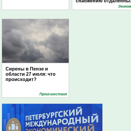
снабжению отдаленны
поселений с помощью
Эконом
дирижаблей
Сирены в Пензе и
области 27 июля: что
происходит?
Проиcшествия