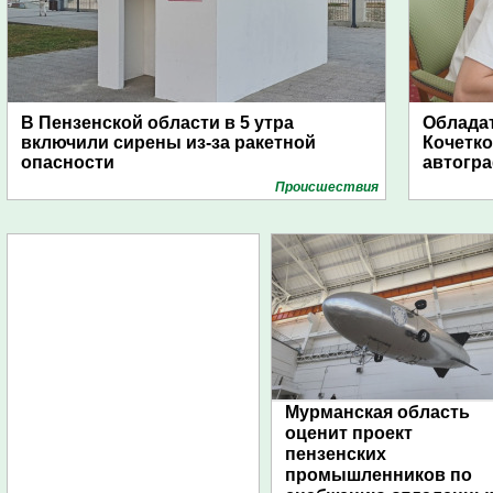
В Пензенской области в 5 утра
Обладат
включили сирены из-за ракетной
Кочетко
опасности
автогр
Проиcшествия
Мурманская область
оценит проект
пензенских
промышленников по