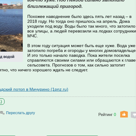
близлежащий пригород.
Похожее наводнение было здесь пять лет назад – в
2018 году. Но тогда оно пришлось на апрель. Дома
уходили под воду. Воды было так много, что затопило
все улицы, а людей перевозили на лодках сотрудники
МЧС.
В этом году ситуация может быть еще хуже. Вода уже
затопило погреба и огороды у многих домовладельце
И это только начало паводка. Пока жители поселка
од водой
справляются своими силами или обращаются к главе
сельсовета. Прогнозов о том, как сильно затопит
тно, что ничего хорошего ждать не следует.
адский потоп в Мичурино (1pnz.ru)
)
Переслать другу
Рейтинг
0