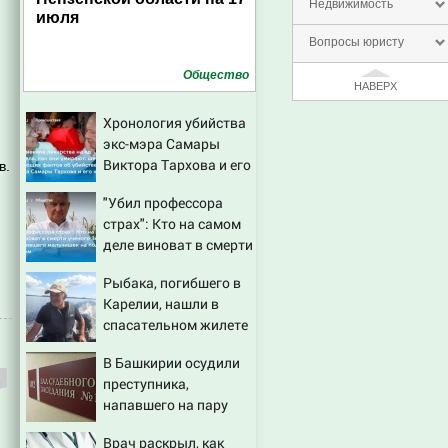
Недвижимость
июля
Вопросы юристу
Общество
НАВЕРХ
Хронология убийства
экс-мэра Самары
Виктора Тархова и его
в.
жены: шесть
"Убил профессора
шокирующих фактов,
страх": Кто на самом
новые подробности
деле виноват в смерти
ученого Зезина,
Рыбака, погибшего в
остановившего
Карелии, нашли в
мальчишек на поле с
спасательном жилете
горохом
В Башкирии осудили
преступника,
напавшего на пару
после застолья
Врач раскрыл, как