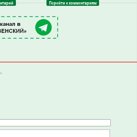
ентарий
Перейти к комментариям
ть