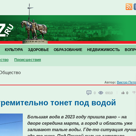
КУЛЬТУРА
ЗДОРОВЬЕ
ОБРАЗОВАНИЕ
НЕДВИЖИМОСТЬ
ВОПР
ство
Проиcшествия
Общество
Автор:
Виктор Пет
0
6910
0
ремительно тонет под водой
Большая вода в 2023 году пришла рано – на
дворе середина марта, а город и область уже
заливают талые воды. Где-то ситуация лучш
где-то хуже. Под Пензой сильно затопило