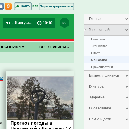
или
Войти
Зарегистрироваться
Главная
чт
, 6 августа
18+
10
:
10
Город онлайн
Политика
Экономика
ОСЫ ЮРИСТУ
ВСЕ СЕРВИСЫ
Спорт
Общество
Проиcшествия
Бизнес и финансы
ров
Культура
0
Здоровье
Образование
Семья и дети
е,
Прогноз погоды в
Пензенской области на 17