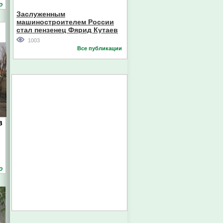
Кореи
о
Заслуженным
машиностроителем России
стал пензенец Фярид Кутаев
1003
Все публикации
в
о