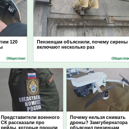
атим 120
Пензенцам объяснили, почему сирены
цы
включают несколько раз
Общество
Обществ
Представители военного
Почему нельзя снимать
СК рассказали про
дроны? Замгубернатора
рейды, которые прошли
объяснил пензенцам