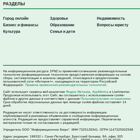
РАЗДЕЛЫ
Город онлайн
Здоровье
Недвижимость
Бизнес и финансы
Образование
Вопросы юристу
Культура
Семья и дети
На информационном ресурсе 1PNZ.ru применяются внешние рекомендательные
технологии (информационные технологии предоставления информации на основе
сбора, систематизации и анализа сведений, относящихся к предпочтениям
пользователей сети «Интернет», находящихся на территории Российской
Федерации)».
Правила применения рекомендательных технологий
.
Сайт использует сервисы веб-аналитики
Яндекс Метрика
,
AppMetrica
и LiveInternet.
Продолжая использовать этот Сайт, вы соглашаетесь с использованием cookie-
файлов и других данных в соответствии с данным
Пользовательским соглашением
.
Срок обработки персональных данных при помощи cookie-файлов составляет 14
дней.
Редакция не несет ответственность за достоверность информации,
опубликованной в рекламных объявлениях и сообщениях информационных
агентств. Редакция не предоставляет справочной информации. Перепечатка
материалов только по согласованию с редакцией.
Учредитель ООО "Информационное Бюро". ИНН 7325128341, ОГРН 1147325002549
Адрес редакции:
198332
г. Санкт-Петербург,
Брестский бульвар, 8А, офис 305
Свидетельство о регистрации СМИ ЭЛ № ФС 77 – 75998 выдано 13.06.2019г.