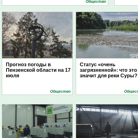
Общество
Прогноз погоды в
Статус «очень
Пензенской области на 17
загрязненной»: что это
июля
значит для реки Суры?
Общество
Общес