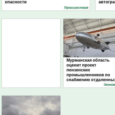
опасности
автогр
Проиcшествия
Мурманская область
оценит проект
пензенских
промышленников по
снабжению отдаленны
поселений с помощью
Эконом
дирижаблей