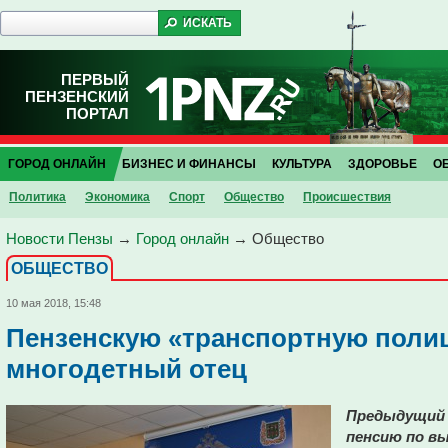
ПЕРВЫЙ
ПЕНЗЕНСКИЙ
ПОРТАЛ
ГОРОД ОНЛАЙН
БИЗНЕС И ФИНАНСЫ
КУЛЬТУРА
ЗДОРОВЬЕ
О
Политика
Экономика
Спорт
Общество
Проиcшествия
Новости Пензы
→
Город онлайн
→
Общество
ОБЩЕСТВО
10 мая 2018, 15:48
Пензенскую «транспортную поли
многодетный отец
Предыдущий 
пенсию по вы