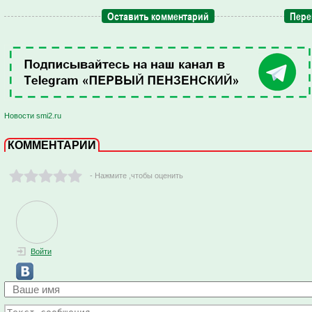
Оставить комментарий
Пере
Новости smi2.ru
КОММЕНТАРИИ
- Нажмите ,чтобы оценить
Войти