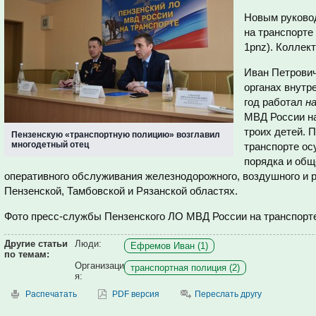
Новым руково
на транспорте
1pnz). Коллект
Иван Петрович
органах внутре
год работал
н
МВД России на
троих детей. 
Пензенскую «транспортную полицию» возглавил
многодетный отец
транспорте ос
порядка и общ
оперативного обслуживания железнодорожного, воздушного и р
Пензенской, Тамбовской и Рязанской областях.
Фото пресс-службы Пензенского ЛО МВД России на транспорт
Другие статьи
Люди:
Ефремов Иван (1)
по темам:
Организаци
транспортная полиция (2)
я:
Распечатать
PDF версия
Переслать другу