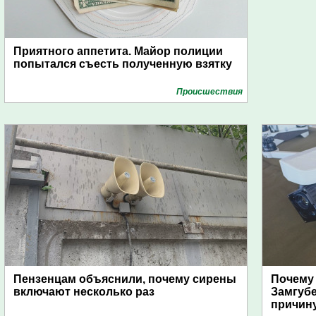
Приятного аппетита. Майор полиции
попытался съесть полученную взятку
Проиcшествия
Пензенцам объяснили, почему сирены
Почему
включают несколько раз
Замгуб
причину