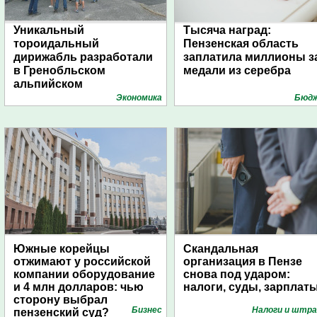
Уникальный
Тысяча наград:
тороидальный
Пензенская область
дирижабль разработали
заплатила миллионы з
в Гренобльском
медали из серебра
альпийском
университете
Экономика
Бюд
Южные корейцы
Скандальная
отжимают у российской
организация в Пензе
компании оборудование
снова под ударом:
и 4 млн долларов: чью
налоги, суды, зарплат
сторону выбрал
Бизнес
Налоги и штр
пензенский суд?