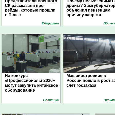
Представители военного
Почему нельзя снимат
СК рассказали про
дроны? Замгубернато
рейды, которые прошли
объяснил пензенцам
в Пензе
причину запрета
Общество
Общес
На конкурс
Машиностроение в
«Профессионалы-2026»
России пошло в рост з
могут закупить китайское
счет госзаказа
оборудование
Политика
Эконом