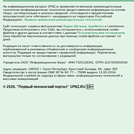
На информационном ресурсе 1PNZ.ru применяются внешние рекомендательные
технологии (информационные технологии предоставления информации на основе
сбора, систематизации и анализа сведений, относящихся к предпочтениям
пользователей сети «Интернет», находящихся на территории Российской
Федерации)».
Правила применения рекомендательных технологий
.
Сайт использует сервисы веб-аналитики
Яндекс Метрика
,
AppMetrica
и LiveInternet.
Продолжая использовать этот Сайт, вы соглашаетесь с использованием cookie-
файлов и других данных в соответствии с данным
Пользовательским соглашением
.
Срок обработки персональных данных при помощи cookie-файлов составляет 14
дней.
Редакция не несет ответственность за достоверность информации,
опубликованной в рекламных объявлениях и сообщениях информационных
агентств. Редакция не предоставляет справочной информации. Перепечатка
материалов только по согласованию с редакцией.
Учредитель ООО "Информационное Бюро". ИНН 7325128341, ОГРН 1147325002549
Адрес редакции:
198332
г. Санкт-Петербург,
Брестский бульвар, 8А, офис 305
Свидетельство о регистрации СМИ ЭЛ № ФС 77 – 75998 выдано 13.06.2019г.
Федеральной службой по надзору в сфере связи, информационных технологий и
массовых коммуникаций
© 2026.
"Первый пензенский портал" 1PNZ.RU
18+