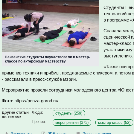
Студенты Пен
технологий пе
в программе «
Сначала моло
сценической п
мастер-класс 
участники изу
выступлению.
Пензенские студенты поучаствовали в мастер-
классе по актерскому мастерству
«Также они пр
применив техники и приёмы, предлагаемые спикером, а потом 
- рассказали в пресс-службе мэрии.
Мероприятие провели сотрудники молодежного центра «Юност
Фото: https://penza-gorod.ru/
Другие статьи
Люди:
студенты (259)
по темам:
Прочее:
мероприятия (373)
мастер-класс (52)
Распечатать
PDF версия
Переслать другу