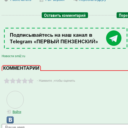
Оставить комментарий
Пере
Новости smi2.ru
КОММЕНТАРИИ
- Нажмите ,чтобы оценить
Войти