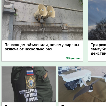
Пензенцам объяснили, почему сирены
Три реж
включают несколько раз
замгубе
действ
Общество