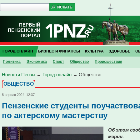
ПЕРВЫЙ
ПЕНЗЕНСКИЙ
ПОРТАЛ
ГОРОД ОНЛАЙН
БИЗНЕС И ФИНАНСЫ
КУЛЬТУРА
ЗДОРОВЬЕ
О
Политика
Экономика
Спорт
Общество
Проиcшествия
Новости Пензы
→
Город онлайн
→
Общество
ОБЩЕСТВО
8 апреля 2024, 12:37
Пензенские студенты поучаствова
по актерскому мастерству
Об этом сооб
мэрии.