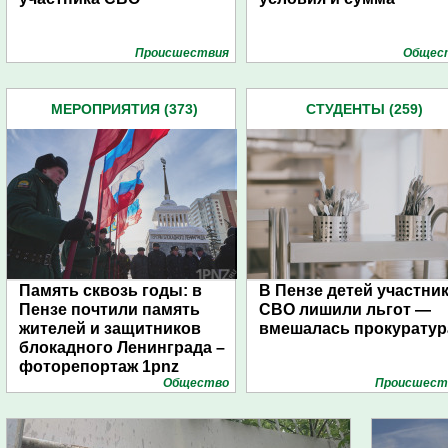
Проиcшествия
Общес
МЕРОПРИЯТИЯ (373)
СТУДЕНТЫ (259)
Память сквозь годы: в
В Пензе детей участни
Пензе почтили память
СВО лишили льгот —
жителей и защитников
вмешалась прокуратур
блокадного Ленинграда –
фоторепортаж 1pnz
Общество
Проиcшест