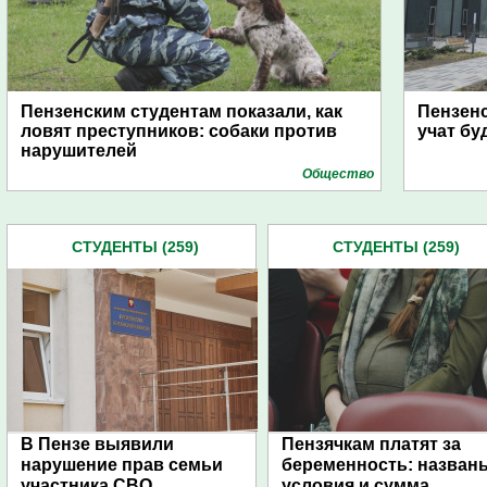
Пензенским студентам показали, как
Пензенс
ловят преступников: собаки против
учат б
нарушителей
Общество
СТУДЕНТЫ (259)
СТУДЕНТЫ (259)
В Пензе выявили
Пензячкам платят за
нарушение прав семьи
беременность: назван
участника СВО
условия и сумма