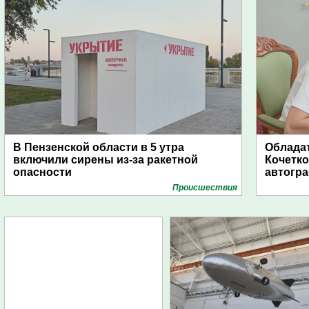
В Пензенской области в 5 утра
Обладат
включили сирены из-за ракетной
Кочетко
опасности
автогр
Проиcшествия