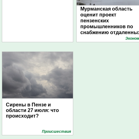
Мурманская область
оценит проект
пензенских
промышленников по
снабжению отдаленны
поселений с помощью
Эконом
дирижаблей
Сирены в Пензе и
области 27 июля: что
происходит?
Проиcшествия