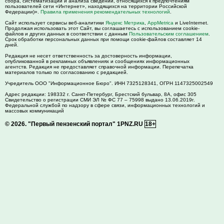
сбора, систематизации и анализа сведений, относящихся к предпочтениям
пользователей сети «Интернет», находящихся на территории Российской
Федерации)».
Правила применения рекомендательных технологий
.
Сайт использует сервисы веб-аналитики
Яндекс Метрика
,
AppMetrica
и LiveInternet.
Продолжая использовать этот Сайт, вы соглашаетесь с использованием cookie-
файлов и других данных в соответствии с данным
Пользовательским соглашением
.
Срок обработки персональных данных при помощи cookie-файлов составляет 14
дней.
Редакция не несет ответственность за достоверность информации,
опубликованной в рекламных объявлениях и сообщениях информационных
агентств. Редакция не предоставляет справочной информации. Перепечатка
материалов только по согласованию с редакцией.
Учредитель ООО "Информационное Бюро". ИНН 7325128341, ОГРН 1147325002549
Адрес редакции:
198332
г. Санкт-Петербург,
Брестский бульвар, 8А, офис 305
Свидетельство о регистрации СМИ ЭЛ № ФС 77 – 75998 выдано 13.06.2019г.
Федеральной службой по надзору в сфере связи, информационных технологий и
массовых коммуникаций
© 2026.
"Первый пензенский портал" 1PNZ.RU
18+