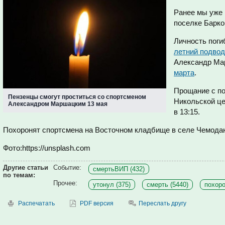
Ранее мы уже 
поселке Барк
Личность поги
летний подвод
Александр Ма
марта
.
Прощание с по
Пензенцы смогут проститься со спортсменом
Никольской це
Александром Маршацким 13 мая
в 13:15.
Похоронят спортсмена на Восточном кладбище в селе Чемода
Фото:https://unsplash.com
Другие статьи
Событие:
смертьВИП (432)
по темам:
Прочее:
утонул (375)
смерть (5440)
похоро
Распечатать
PDF версия
Переслать другу