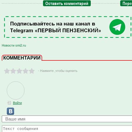
Оставить комментарий
Пере
Новости smi2.ru
КОММЕНТАРИИ
- Нажмите ,чтобы оценить
Войти