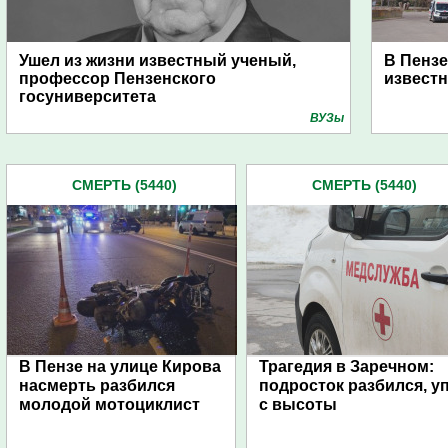
Ушел из жизни известный ученый,
В Пензе
профессор Пензенского
извест
госуниверситета
ВУЗы
СМЕРТЬ (5440)
СМЕРТЬ (5440)
В Пензе на улице Кирова
Трагедия в Заречном:
насмерть разбился
подросток разбился, у
молодой мотоциклист
с высоты