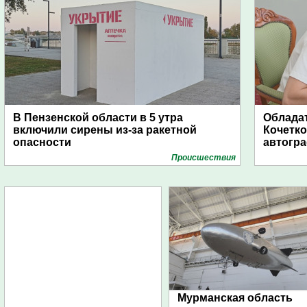
В Пензенской области в 5 утра
Обладат
включили сирены из-за ракетной
Кочетко
опасности
автогр
Проиcшествия
Мурманская область