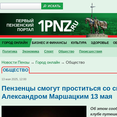
ПЕРВЫЙ
ПЕНЗЕНСКИЙ
ПОРТАЛ
ГОРОД ОНЛАЙН
БИЗНЕС И ФИНАНСЫ
КУЛЬТУРА
ЗДОРОВЬЕ
О
Политика
Экономика
Спорт
Общество
Проиcшествия
Новости Пензы
→
Город онлайн
→
Общество
ОБЩЕСТВО
13 мая 2025, 12:00
Пензенцы смогут проститься со 
Александром Маршацким 13 мая
Об этом соо
клубе путеш