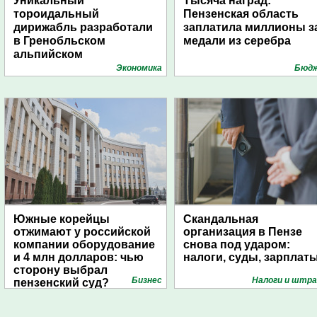
Уникальный
Тысяча наград:
тороидальный
Пензенская область
дирижабль разработали
заплатила миллионы з
в Гренобльском
медали из серебра
альпийском
университете
Экономика
Бюд
Южные корейцы
Скандальная
отжимают у российской
организация в Пензе
компании оборудование
снова под ударом:
и 4 млн долларов: чью
налоги, суды, зарплат
сторону выбрал
Бизнес
Налоги и штр
пензенский суд?