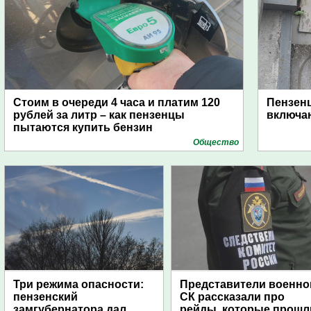
Стоим в очереди 4 часа и платим 120
Пензен
рублей за литр – как пензенцы
включаю
пытаются купить бензин
Общество
Три режима опасности:
Представители военно
пензенский
СК рассказали про
замгубернатора дал
рейды, которые прошл