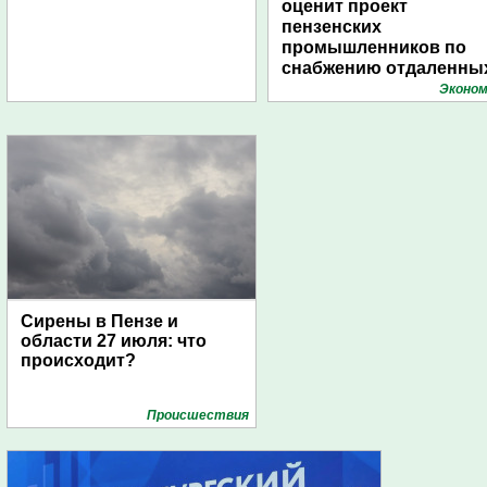
оценит проект
пензенских
промышленников по
снабжению отдаленны
поселений с помощью
Эконом
дирижаблей
Сирены в Пензе и
области 27 июля: что
происходит?
Проиcшествия