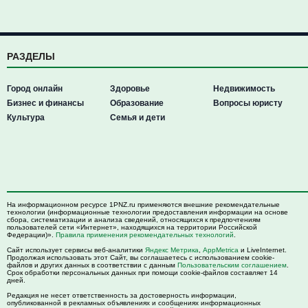
РАЗДЕЛЫ
Город онлайн
Здоровье
Недвижимость
Бизнес и финансы
Образование
Вопросы юристу
Культура
Семья и дети
На информационном ресурсе 1PNZ.ru применяются внешние рекомендательные
технологии (информационные технологии предоставления информации на основе
сбора, систематизации и анализа сведений, относящихся к предпочтениям
пользователей сети «Интернет», находящихся на территории Российской
Федерации)».
Правила применения рекомендательных технологий
.
Сайт использует сервисы веб-аналитики
Яндекс Метрика
,
AppMetrica
и LiveInternet.
Продолжая использовать этот Сайт, вы соглашаетесь с использованием cookie-
файлов и других данных в соответствии с данным
Пользовательским соглашением
.
Срок обработки персональных данных при помощи cookie-файлов составляет 14
дней.
Редакция не несет ответственность за достоверность информации,
опубликованной в рекламных объявлениях и сообщениях информационных