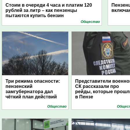
Стоим в очереди 4 часа и платим 120
Пензен
рублей за литр – как пензенцы
включаю
пытаются купить бензин
Общество
Три режима опасности:
Представители военно
пензенский
СК рассказали про
замгубернатора дал
рейды, которые прошл
чёткий план действий
в Пензе
Общество
Общес