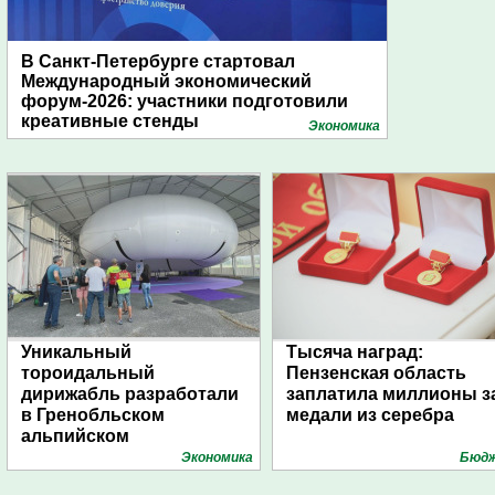
В Санкт-Петербурге стартовал
Международный экономический
форум-2026: участники подготовили
креативные стенды
Экономика
Уникальный
Тысяча наград:
тороидальный
Пензенская область
дирижабль разработали
заплатила миллионы з
в Гренобльском
медали из серебра
альпийском
университете
Экономика
Бюд