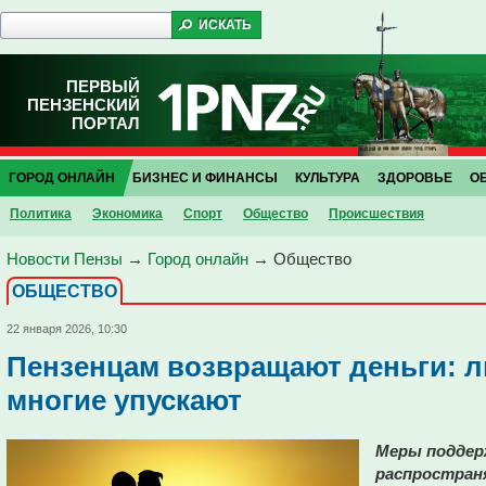
ПЕРВЫЙ
ПЕНЗЕНСКИЙ
ПОРТАЛ
ГОРОД ОНЛАЙН
БИЗНЕС И ФИНАНСЫ
КУЛЬТУРА
ЗДОРОВЬЕ
О
Политика
Экономика
Спорт
Общество
Проиcшествия
Новости Пензы
→
Город онлайн
→
Общество
ОБЩЕСТВО
22 января 2026, 10:30
Пензенцам возвращают деньги: л
многие упускают
Меры поддерж
распростран