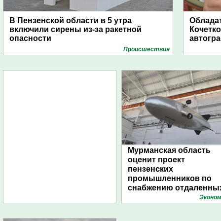
В Пензенской области в 5 утра
Обладат
включили сирены из-за ракетной
Кочетко
опасности
автогр
Проиcшествия
Мурманская область
оценит проект
пензенских
промышленников по
снабжению отдаленны
поселений с помощью
Эконом
дирижаблей