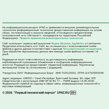
На информационном ресурсе 1PNZ.ru применяются внешние рекомендательные
технологии (информационные технологии предоставления информации на основе
сбора, систематизации и анализа сведений, относящихся к предпочтениям
пользователей сети «Интернет», находящихся на территории Российской
Федерации)».
Правила применения рекомендательных технологий
.
Сайт использует сервисы веб-аналитики
Яндекс Метрика
,
AppMetrica
и LiveInternet.
Продолжая использовать этот Сайт, вы соглашаетесь с использованием cookie-
файлов и других данных в соответствии с данным
Пользовательским соглашением
.
Срок обработки персональных данных при помощи cookie-файлов составляет 14
дней.
Редакция не несет ответственность за достоверность информации,
опубликованной в рекламных объявлениях и сообщениях информационных
агентств. Редакция не предоставляет справочной информации. Перепечатка
материалов только по согласованию с редакцией.
Учредитель ООО "Информационное Бюро". ИНН 7325128341, ОГРН 1147325002549
Адрес редакции:
198332
г. Санкт-Петербург,
Брестский бульвар, 8А, офис 305
Свидетельство о регистрации СМИ ЭЛ № ФС 77 – 75998 выдано 13.06.2019г.
Федеральной службой по надзору в сфере связи, информационных технологий и
массовых коммуникаций
© 2026.
"Первый пензенский портал" 1PNZ.RU
18+