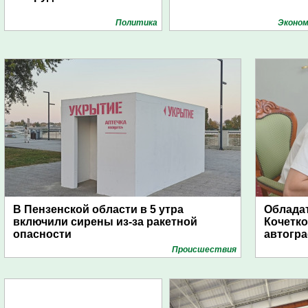
Политика
Эконом
В Пензенской области в 5 утра
Обладат
включили сирены из-за ракетной
Кочетко
опасности
автогр
Проиcшествия