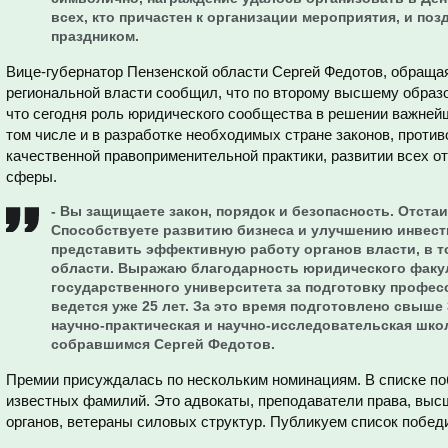
всех, кто причастен к организации мероприятия, и по
праздником.
Вице-губернатор Пензенской области Сергей Федотов, обращая
региональной власти сообщил, что по второму высшему образо
что сегодня роль юридического сообщества в решении важнейш
том числе и в разработке необходимых стране законов, проти
качественной правоприменительной практики, развитии всех о
сферы.
- Вы защищаете закон, порядок и безопасность. Отста
Способствуете развитию бизнеса и улучшению инвести
представить эффективную работу органов власти, в т
области. Выражаю благодарность юридического факул
государственного университета за подготовку профес
ведется уже 25 лет. За это время подготовлено свыше
научно-практическая и научно-исследовательская школ
собравшимся Сергей Федотов.
Премии присуждалась по нескольким номинациям. В списке по
известных фамилий. Это адвокаты, преподаватели права, выс
органов, ветераны силовых структур. Публикуем список побед