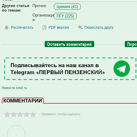
Другие статьи
Прочее:
премия (41)
по темам:
Организаци
ПГУ (225)
я:
Распечатать
PDF версия
Переслать другу
Оставить комментарий
Пере
Новости smi2.ru
КОММЕНТАРИИ
- Нажмите ,чтобы оценить