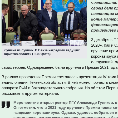
чествование
своем деле п
настоящих м
конце матер
фотогалерея 
прошедшего 
3 декабря в П
2020». Как и 
Лучшие из лучших. В Пензе наградили ведущих
вручение прем
юристов области (+109 фото)
коронавируса 
следующий год
своих героев. Одновременно была вручена и Премия 2021 года
В рамках проведения Премии состоялась презентация IV тома
энциклопедии Пензенской области. В ней можно прочесть мног
аппарата ГФИ и Законодательного собрания. Но об этом Первы
расскажет в другом материале.
Мероприятие открыл ректор ПГУ Александр Гуляков, к 
Он отметил, что в 2021 году вручение Премии также хо
пандемии коронавируса. Однако, удалось собраться с
символично, награждение удалось организовать в Ден