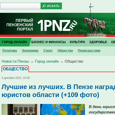
ПЕРВЫЙ
ПЕНЗЕНСКИЙ
ПОРТАЛ
ГОРОД ОНЛАЙН
БИЗНЕС И ФИНАНСЫ
КУЛЬТУРА
ЗДОРОВЬЕ
О
Политика
Экономика
Спорт
Общество
Проиcшествия
Новости Пензы
→
Город онлайн
→
Общество
ОБЩЕСТВО
4 декабря 2021, 10:30
Лучшие из лучших. В Пензе нагр
юристов области (+109 фото)
В день юрист
государстве