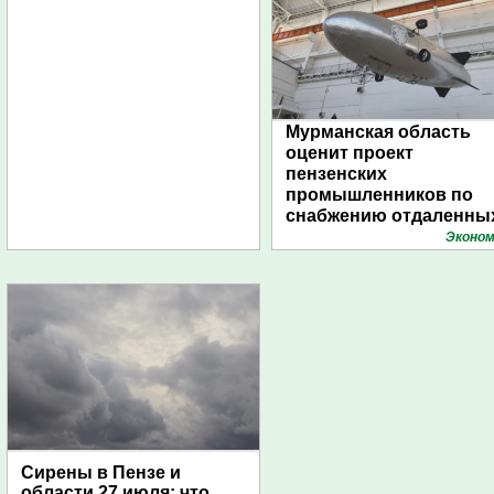
Мурманская область
оценит проект
пензенских
промышленников по
снабжению отдаленны
поселений с помощью
Эконом
дирижаблей
Сирены в Пензе и
области 27 июля: что