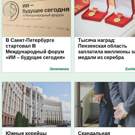
В Санкт-Петербурге
Тысяча наград:
стартовал III
Пензенская область
Международный форум
заплатила миллионы з
«ИИ – будущее сегодня»
медали из серебра
Экономика
Бюд
Южные корейцы
Скандальная