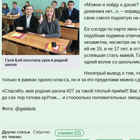
«Можно я пойду к доске? 
дневника нет...», – опра
свою смело поднятую на 
Ее соседи по парте явно н
подобная подмена отвеча
незаметна, несмотря на т
ей не 15, и не 17 лет, в 
успевшая стать мамой, Га
Галя Боб посетила урок в родной
одной волне со школьника
школе
Нехитрый вывод о том, ч
только в рамках одного класса, но и за его пределами можно с
«Спасибо, моя родная школа #27 за такой тёплый приём!!! Вас 
до сих пор голова крУгом.... и стоооолько положительных эмоци
Фото: @galabob
Другие статьи
Событие:
ученики (22)
по темам: