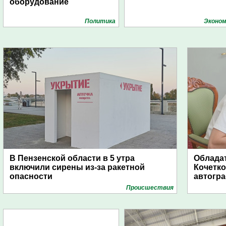
оборудование
Политика
Эконом
В Пензенской области в 5 утра
Обладат
включили сирены из-за ракетной
Кочетко
опасности
автогр
Проиcшествия