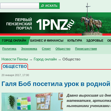
ПЕРВЫЙ
ПЕНЗЕНСКИЙ
ПОРТАЛ
ГОРОД ОНЛАЙН
БИЗНЕС И ФИНАНСЫ
КУЛЬТУРА
ЗДОРОВЬЕ
О
Политика
Экономика
Спорт
Общество
Проиcшествия
Новости Пензы
→
Город онлайн
→
Общество
ОБЩЕСТВО
20 января 2017, 17:00
Галя Боб посетила урок в родной
Давно выросшая из дне
математике, артистка 
нынешними учениками 