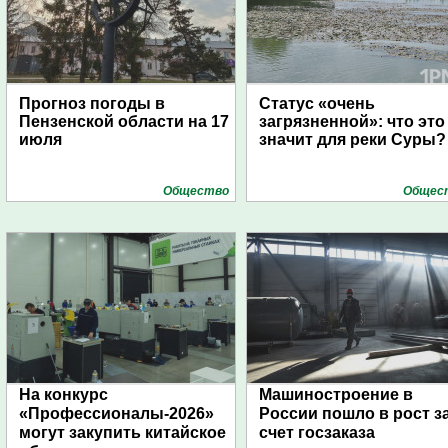
Прогноз погоды в
Статус «очень
Пензенской области на 17
загрязненной»: что это
июля
значит для реки Суры?
Общество
Общес
На конкурс
Машиностроение в
«Профессионалы-2026»
России пошло в рост з
могут закупить китайское
счет госзаказа