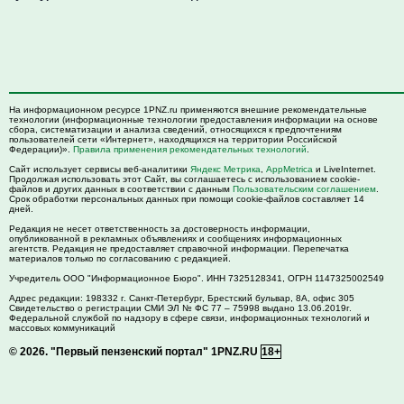
На информационном ресурсе 1PNZ.ru применяются внешние рекомендательные
технологии (информационные технологии предоставления информации на основе
сбора, систематизации и анализа сведений, относящихся к предпочтениям
пользователей сети «Интернет», находящихся на территории Российской
Федерации)».
Правила применения рекомендательных технологий
.
Сайт использует сервисы веб-аналитики
Яндекс Метрика
,
AppMetrica
и LiveInternet.
Продолжая использовать этот Сайт, вы соглашаетесь с использованием cookie-
файлов и других данных в соответствии с данным
Пользовательским соглашением
.
Срок обработки персональных данных при помощи cookie-файлов составляет 14
дней.
Редакция не несет ответственность за достоверность информации,
опубликованной в рекламных объявлениях и сообщениях информационных
агентств. Редакция не предоставляет справочной информации. Перепечатка
материалов только по согласованию с редакцией.
Учредитель ООО "Информационное Бюро". ИНН 7325128341, ОГРН 1147325002549
Адрес редакции:
198332
г. Санкт-Петербург,
Брестский бульвар, 8А, офис 305
Свидетельство о регистрации СМИ ЭЛ № ФС 77 – 75998 выдано 13.06.2019г.
Федеральной службой по надзору в сфере связи, информационных технологий и
массовых коммуникаций
© 2026.
"Первый пензенский портал" 1PNZ.RU
18+