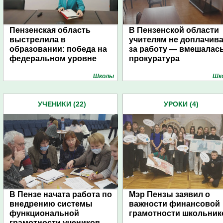
Пензенская область
В Пензенской области
выстрелила в
учителям не доплачив
образовании: победа на
за работу — вмешалас
федеральном уровне
прокуратура
Школы
Шк
УЧЕНИКИ (22)
УРОКИ (4)
В Пензе начата работа по
Мэр Пензы заявил о
внедрению системы
важности финансовой
функциональной
грамотности школьник
грамотности учеников