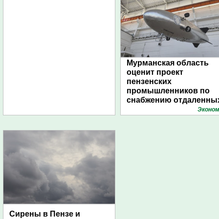
Мурманская область
оценит проект
пензенских
промышленников по
снабжению отдаленны
поселений с помощью
Эконом
дирижаблей
Сирены в Пензе и