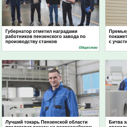
Губернатор отметил наградами
Премьер
работников пензенского завода по
покаже
производству станков
с участ
Общество
Лучший токарь Пензенской области
Битва з