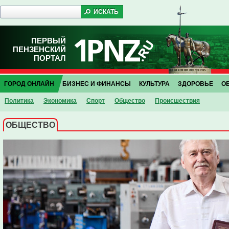
ПЕРВЫЙ
ПЕНЗЕНСКИЙ
ПОРТАЛ
ГОРОД ОНЛАЙН
БИЗНЕС И ФИНАНСЫ
КУЛЬТУРА
ЗДОРОВЬЕ
О
Политика
Экономика
Спорт
Общество
Проиcшествия
ОБЩЕСТВО