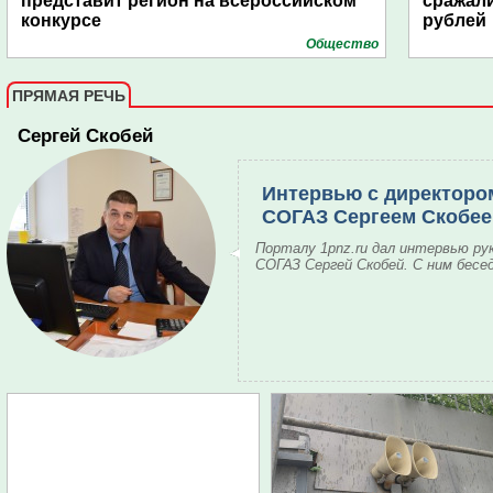
представит регион на всероссийском
сражали
конкурсе
рублей
Общество
ПРЯМАЯ РЕЧЬ
Сергей Скобей
Интервью с директоро
СОГАЗ Сергеем Скобе
Порталу 1pnz.ru дал интервью ру
СОГАЗ Сергей Скобей. С ним бесе