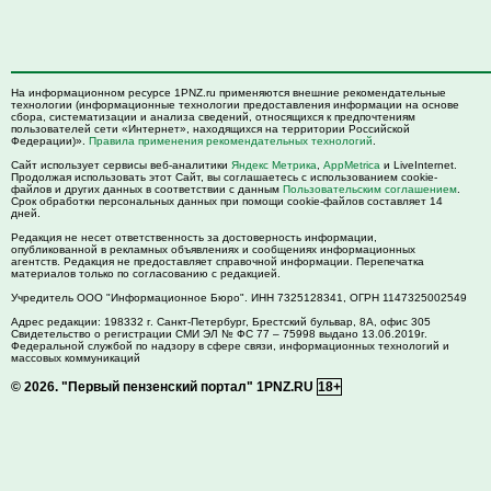
На информационном ресурсе 1PNZ.ru применяются внешние рекомендательные
технологии (информационные технологии предоставления информации на основе
сбора, систематизации и анализа сведений, относящихся к предпочтениям
пользователей сети «Интернет», находящихся на территории Российской
Федерации)».
Правила применения рекомендательных технологий
.
Сайт использует сервисы веб-аналитики
Яндекс Метрика
,
AppMetrica
и LiveInternet.
Продолжая использовать этот Сайт, вы соглашаетесь с использованием cookie-
файлов и других данных в соответствии с данным
Пользовательским соглашением
.
Срок обработки персональных данных при помощи cookie-файлов составляет 14
дней.
Редакция не несет ответственность за достоверность информации,
опубликованной в рекламных объявлениях и сообщениях информационных
агентств. Редакция не предоставляет справочной информации. Перепечатка
материалов только по согласованию с редакцией.
Учредитель ООО "Информационное Бюро". ИНН 7325128341, ОГРН 1147325002549
Адрес редакции:
198332
г. Санкт-Петербург,
Брестский бульвар, 8А, офис 305
Свидетельство о регистрации СМИ ЭЛ № ФС 77 – 75998 выдано 13.06.2019г.
Федеральной службой по надзору в сфере связи, информационных технологий и
массовых коммуникаций
© 2026.
"Первый пензенский портал" 1PNZ.RU
18+