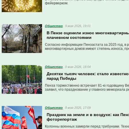
фейерверком.
Общество
9 мая 2026, 19:01
В Пензе оценили износ многоквартирны
плачевном состоянии
Согласно информации Пензастата за 2025 год, в 
многоквартирных домов имеют степень износа, п
Общество
9 мая 2026, 18:04
Десятки тысяч человек: стало известно
парад Победы
Пенза торжественно встречает 81-ю годовщину В
заявил, что празднование у главного мемориала р
Общество
9 мая 2026, 17:09
Праздник на земле и в воздухе: как Пе
фоторепортаж
Колонны военных замерли перед трибунами. Техни