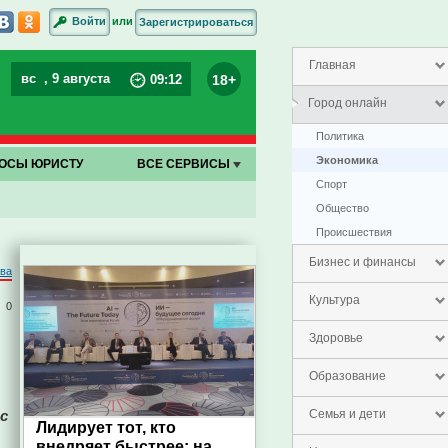
или
Войти
Зарегистрироваться
Главная
вс
, 9 августа
18+
09
:
12
Город онлайн
Политика
Экономика
ОСЫ ЮРИСТУ
ВСЕ СЕРВИСЫ
Спорт
Общество
Проиcшествия
Бизнес и финансы
ова
Культура
0
Здоровье
Образование
с
Семья и дети
Лидирует тот, кто
внедряет быстрее: на