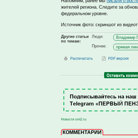
Напомним, ранее мы
писали о рост
жителей региона. Следите за обно
федеральном уровне.
Источник фото: скриншот из видеот
Другие статьи
Люди:
Владимир П
по темам:
Прочее:
прямая лин
Распечатать
PDF версия
Оставить комм
Новости smi2.ru
КОММЕНТАРИИ