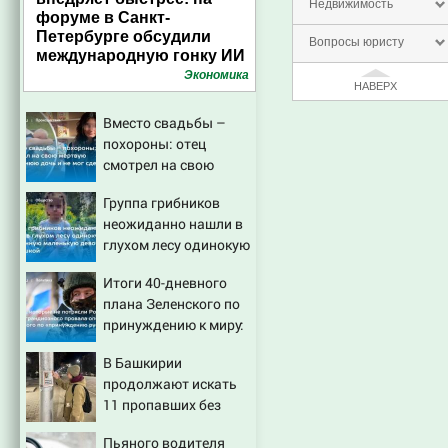
Недвижимость
форуме в Санкт-
Петербурге обсудили
Вопросы юристу
международную гонку ИИ
Экономика
НАВЕРХ
Вместо свадьбы –
похороны: отец
смотрел на свою
мертвую 16-летнюю
Группа грибников
дочь и не мог
неожиданно нашли в
сдержать слезы
глухом лесу одинокую
испуганную
Итоги 40-дневного
маленькую девочку с
плана Зеленского по
игрушкой
принуждению к миру:
как ответила Россия,
В Башкирии
полный разбор
продолжают искать
провала операции
11 пропавших без
Украины от военкора
вести
Коца
Пьяного водителя