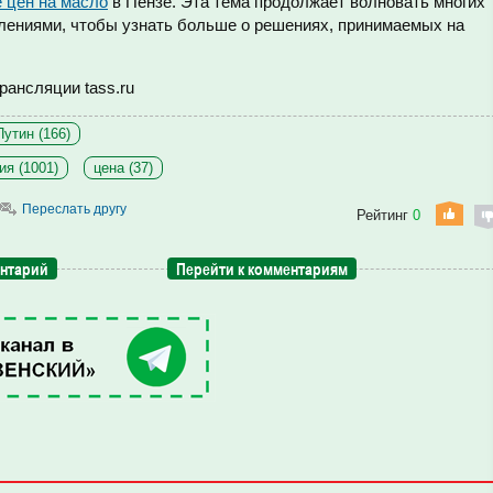
е цен на масло
в Пензе. Эта тема продолжает волновать многих
влениями, чтобы узнать больше о решениях, принимаемых на
рансляции tass.ru
утин (166)
ия (1001)
цена (37)
Переслать другу
Рейтинг
0
ентарий
Перейти к комментариям