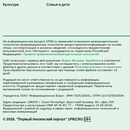
Культура
Семья и дети
На информационном ресурсе 1PNZ.ru применяются внешние рекомендательные
технологии (информационные технологии предоставления информации на основе
сбора, систематизации и анализа сведений, относящихся к предпочтениям
пользователей сети «Интернет», находящихся на территории Российской
Федерации)».
Правила применения рекомендательных технологий
.
Сайт использует сервисы веб-аналитики
Яндекс Метрика
,
AppMetrica
и LiveInternet.
Продолжая использовать этот Сайт, вы соглашаетесь с использованием cookie-
файлов и других данных в соответствии с данным
Пользовательским соглашением
.
Срок обработки персональных данных при помощи cookie-файлов составляет 14
дней.
Редакция не несет ответственность за достоверность информации,
опубликованной в рекламных объявлениях и сообщениях информационных
агентств. Редакция не предоставляет справочной информации. Перепечатка
материалов только по согласованию с редакцией.
Учредитель ООО "Информационное Бюро". ИНН 7325128341, ОГРН 1147325002549
Адрес редакции:
198332
г. Санкт-Петербург,
Брестский бульвар, 8А, офис 305
Свидетельство о регистрации СМИ ЭЛ № ФС 77 – 75998 выдано 13.06.2019г.
Федеральной службой по надзору в сфере связи, информационных технологий и
массовых коммуникаций
© 2026.
"Первый пензенский портал" 1PNZ.RU
18+