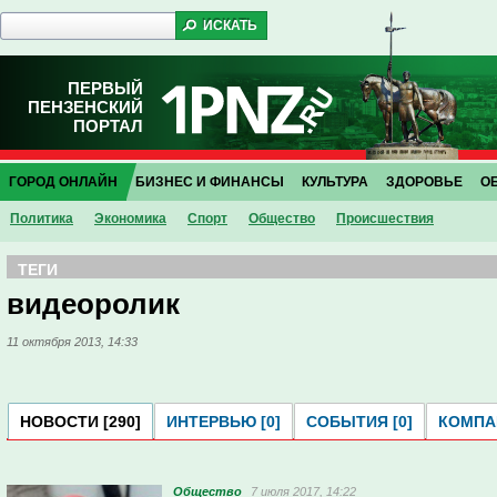
ПЕРВЫЙ
ПЕНЗЕНСКИЙ
ПОРТАЛ
ГОРОД ОНЛАЙН
БИЗНЕС И ФИНАНСЫ
КУЛЬТУРА
ЗДОРОВЬЕ
О
Политика
Экономика
Спорт
Общество
Проиcшествия
ТЕГИ
видеоролик
11 октября 2013, 14:33
НОВОСТИ [290]
ИНТЕРВЬЮ [0]
СОБЫТИЯ [0]
КОМПАН
Общество
7 июля 2017, 14:22