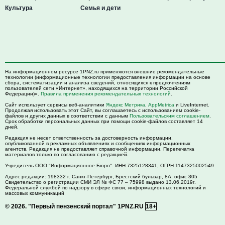
Культура
Семья и дети
На информационном ресурсе 1PNZ.ru применяются внешние рекомендательные
технологии (информационные технологии предоставления информации на основе
сбора, систематизации и анализа сведений, относящихся к предпочтениям
пользователей сети «Интернет», находящихся на территории Российской
Федерации)».
Правила применения рекомендательных технологий
.
Сайт использует сервисы веб-аналитики
Яндекс Метрика
,
AppMetrica
и LiveInternet.
Продолжая использовать этот Сайт, вы соглашаетесь с использованием cookie-
файлов и других данных в соответствии с данным
Пользовательским соглашением
.
Срок обработки персональных данных при помощи cookie-файлов составляет 14
дней.
Редакция не несет ответственность за достоверность информации,
опубликованной в рекламных объявлениях и сообщениях информационных
агентств. Редакция не предоставляет справочной информации. Перепечатка
материалов только по согласованию с редакцией.
Учредитель ООО "Информационное Бюро". ИНН 7325128341, ОГРН 1147325002549
Адрес редакции:
198332
г. Санкт-Петербург,
Брестский бульвар, 8А, офис 305
Свидетельство о регистрации СМИ ЭЛ № ФС 77 – 75998 выдано 13.06.2019г.
Федеральной службой по надзору в сфере связи, информационных технологий и
массовых коммуникаций
© 2026.
"Первый пензенский портал" 1PNZ.RU
18+