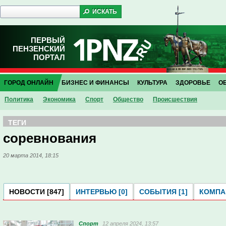
ПЕРВЫЙ
ПЕНЗЕНСКИЙ
ПОРТАЛ
ГОРОД ОНЛАЙН
БИЗНЕС И ФИНАНСЫ
КУЛЬТУРА
ЗДОРОВЬЕ
О
Политика
Экономика
Спорт
Общество
Проиcшествия
ТЕГИ
соревнования
20 марта 2014, 18:15
НОВОСТИ [847]
ИНТЕРВЬЮ [0]
СОБЫТИЯ [1]
КОМПАН
Спорт
12 апреля 2024, 13:57