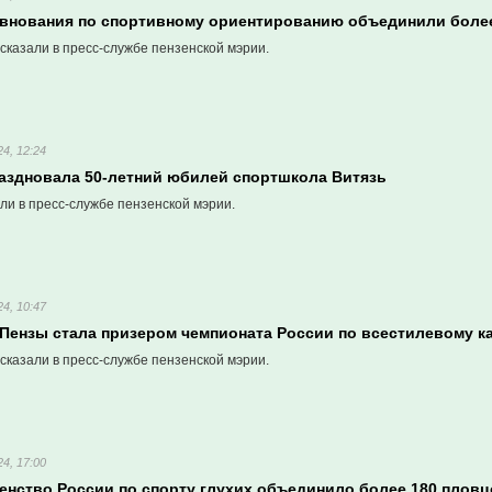
евнования по спортивному ориентированию объединили более
сказали в пресс-службе пензенской мэрии.
4, 12:24
раздновала 50-летний юбилей спортшкола Витязь
ли в пресс-службе пензенской мэрии.
4, 10:47
Пензы стала призером чемпионата России по всестилевому к
сказали в пресс-службе пензенской мэрии.
4, 17:00
венство России по спорту глухих объединило более 180 плов