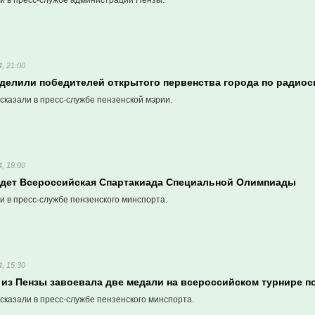
и в пресс-службе администрации Пензы.
, 21:00
еделили победителей открытого первенства города по радиос
сказали в пресс-службе пензенской мэрии.
, 19:00
йдет Всероссийская Спартакиада Специальной Олимпиады
и в пресс-службе пензенского минспорта.
, 15:30
 из Пензы завоевала две медали на всероссийском турнире п
сказали в пресс-службе пензенского минспорта.