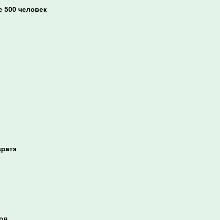
 500 человек
аратэ
цов