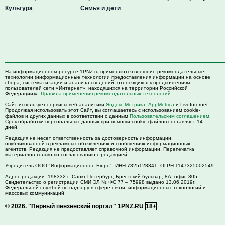
Культура
Семья и дети
На информационном ресурсе 1PNZ.ru применяются внешние рекомендательные
технологии (информационные технологии предоставления информации на основе
сбора, систематизации и анализа сведений, относящихся к предпочтениям
пользователей сети «Интернет», находящихся на территории Российской
Федерации)».
Правила применения рекомендательных технологий
.
Сайт использует сервисы веб-аналитики
Яндекс Метрика
,
AppMetrica
и LiveInternet.
Продолжая использовать этот Сайт, вы соглашаетесь с использованием cookie-
файлов и других данных в соответствии с данным
Пользовательским соглашением
.
Срок обработки персональных данных при помощи cookie-файлов составляет 14
дней.
Редакция не несет ответственность за достоверность информации,
опубликованной в рекламных объявлениях и сообщениях информационных
агентств. Редакция не предоставляет справочной информации. Перепечатка
материалов только по согласованию с редакцией.
Учредитель ООО "Информационное Бюро". ИНН 7325128341, ОГРН 1147325002549
Адрес редакции:
198332
г. Санкт-Петербург,
Брестский бульвар, 8А, офис 305
Свидетельство о регистрации СМИ ЭЛ № ФС 77 – 75998 выдано 13.06.2019г.
Федеральной службой по надзору в сфере связи, информационных технологий и
массовых коммуникаций
© 2026.
"Первый пензенский портал" 1PNZ.RU
18+