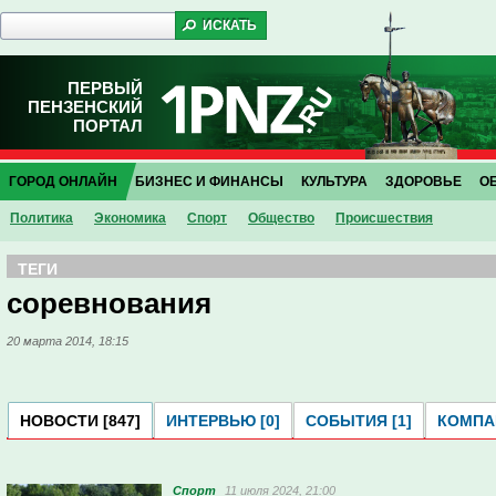
ПЕРВЫЙ
ПЕНЗЕНСКИЙ
ПОРТАЛ
ГОРОД ОНЛАЙН
БИЗНЕС И ФИНАНСЫ
КУЛЬТУРА
ЗДОРОВЬЕ
О
Политика
Экономика
Спорт
Общество
Проиcшествия
ТЕГИ
соревнования
20 марта 2014, 18:15
НОВОСТИ [847]
ИНТЕРВЬЮ [0]
СОБЫТИЯ [1]
КОМПАН
Спорт
11 июля 2024, 21:00