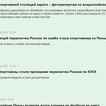
 спортивной столицей каратэ – фоторепортаж со всероссийско
 Дворец единоборств «Воейков» гостеприимно встречал сильнейших спортсме
сероссийский турнир по каратэ «Кубок памяти». Более 1400 участников из 25
трировать свои навыки и мастерство.
я 2025, 10:00
ицей первенства России по самбо стала спортсменка из Пенз
ли в пресс-службе пензенской мэрии.
я 2025, 11:28
спортсмены стали призерами первенства России по КАТА
грывали медали в трех дисциплинах.
2025, 16:00
районе Пензы подвели итоги турнира по футболу на снегу