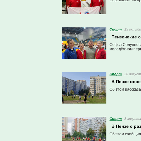
Соревнования пр
Спорт
13 октябр
Пензенские 
Софья Солуянова
молодёжном перве
Спорт
26 август
В Пензе опр
Об этом рассказа
Спорт
8 августа
В Пензе с ра
Об этом сообщил