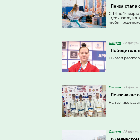
Пенза стала
С 14 по 16 марта
здесь проходил в
чтобы продемонс
Спорт
25 феврал
Победительн
Об этом рассказа
Спорт
21 феврал
Пензенские 
На турнире разы
Спорт
25 января 
В Ленинском 