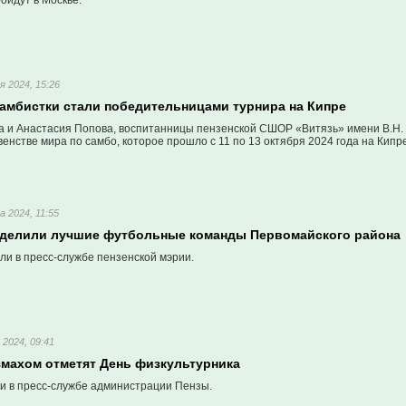
ойдут в Москве.
я 2024, 15:26
самбистки стали победительницами турнира на Кипре
 и Анастасия Попова, воспитанницы пензенской СШОР «Витязь» имени В.Н. 
нстве мира по самбо, которое прошло с 11 по 13 октября 2024 года на Кипре
а 2024, 11:55
еделили лучшие футбольные команды Первомайского района
ли в пресс-службе пензенской мэрии.
 2024, 09:41
змахом отметят День физкультурника
и в пресс-службе администрации Пензы.