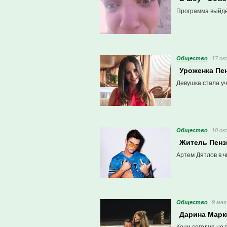
Программа выйде
Общество
17 ок
Уроженка Пе
Девушка стала уч
Общество
10 ок
Житель Пенз
Артем Дятлов в ч
Общество
9 мая
Дарина Марк