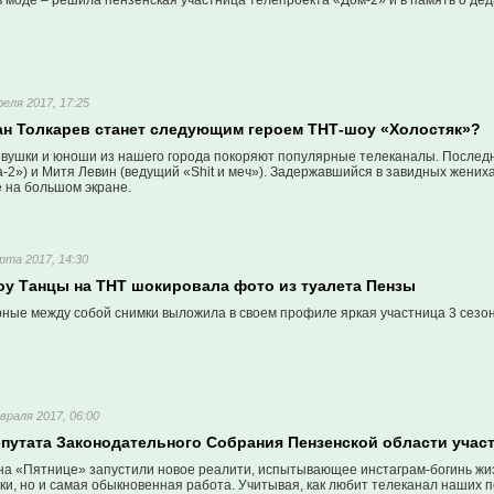
в моде – решила пензенская участница телепроекта «Дом-2» и в память о дед
реля 2017, 17:25
н Толкарев станет следующим героем ТНТ-шоу «Холостяк»?
вушки и юноши из нашего города покоряют популярные телеканалы. Послед
-2») и Митя Левин (ведущий «Shit и меч»). Задержавшийся в завидных жених
е на большом экране.
рта 2017, 14:30
оу Танцы на ТНТ шокировала фото из туалета Пензы
ные между собой снимки выложила в своем профиле яркая участница 3 сезо
враля 2017, 06:00
епутата Законодательного Собрания Пензенской области уча
а «Пятнице» запустили новое реалити, испытывающее инстаграм-богинь жизн
ки, но и самая обыкновенная работа. Учитывая, как любит телеканал наших 