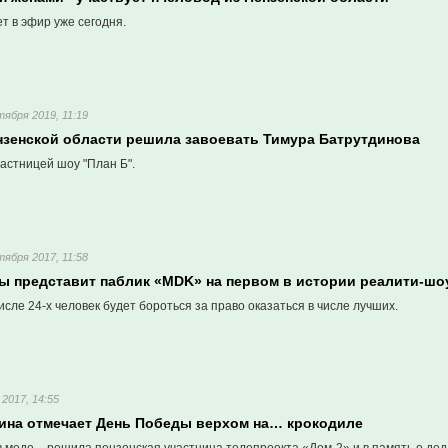
т в эфир уже сегодня.
тября 2019, 11:19
нзенской области решила завоевать Тимура Батрутдинова
астницей шоу "План Б".
тября 2017, 11:58
ы представит паблик «MDK» на первом в истории реалити-шо
исле 24-х человек будет бороться за право оказаться в числе лучших.
 2017, 14:55
ина отмечает День Победы верхом на… крокодиле