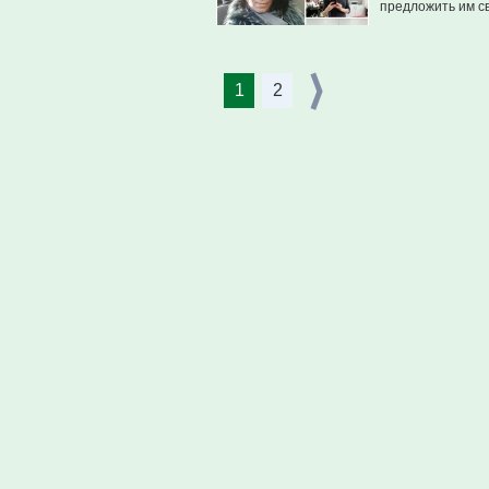
предложить им с
1
2