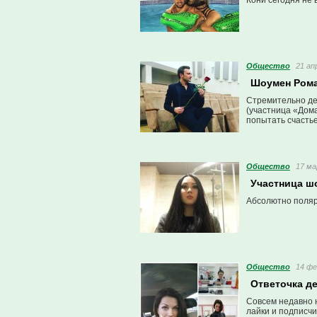
Кони сегодня не 
Общество
21 ап
Шоумен Рома
Стремительно де
(участница «Дома
попытать счасть
Общество
17 ма
Участница ш
Абсолютно поляр
Общество
14 фе
Ответочка д
Совсем недавно н
лайки и подписчи