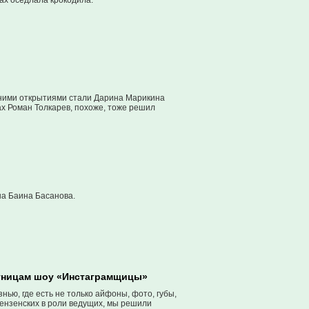
ах оседлала крокодила.
ними открытиями стали Дарина Марикина
ах Роман Толкарев, похоже, тоже решил
на Баина Басанова.
стницам шоу «Инстаграмщицы»
ью, где есть не только айфоны, фото, губы,
пензенских в роли ведущих, мы решили