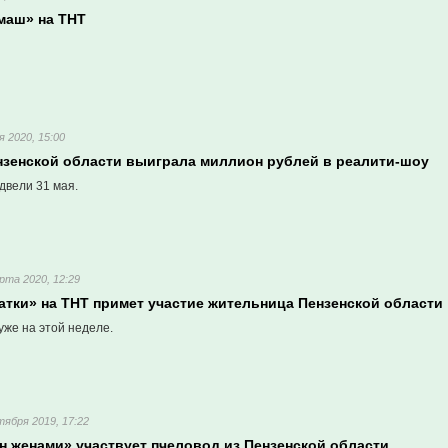
маш» на ТНТ
я 2020, 15:00
нзенской области выиграла миллион рублей в реалити-шоу
двели 31 мая.
рта 2020, 12:29
атки» на ТНТ примет участие жительница Пензенской области
уже на этой неделе.
тября 2019, 17:22
н женами» участвует пчеловод из Пензенской области