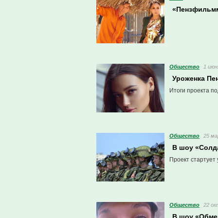
«Пензфильм
Общество
1 июн
Уроженка Пе
Итоги проекта по
Общество
25 ма
В шоу «Солд
Проект стартует 
Общество
22 ок
В шоу «Обме