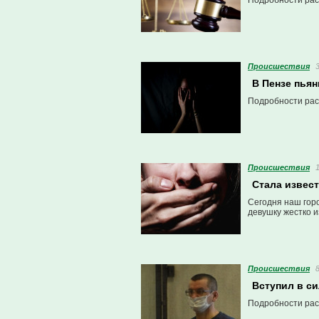
Подробности рас
Проиcшествия
В Пензе пья
Подробности рас
Проиcшествия
Стала извес
Сегодня наш горо
девушку жестко и
Проиcшествия
Вступил в с
Подробности рас