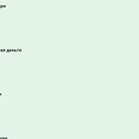
ери
ая деньги
и
ушки