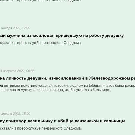
сказали в пресс-службе пензенского Следкома.
3 ноября 2022, 12:20
ный мужчина изнасиловал пришедшую на работу девушку
сказали в пресс-службе пензенского Следкома.
14 августа 2022, 00:38
тна личность девушки, изнасилованной в Железнодорожном р
д потрясла поистине ужасная история: в одном из telegram-чатов была расп
знасиловал мужчина, после чего она, якобы умерла в больнице.
8 апреля 2022, 15:00
илу приговор насильнику и убийце пензенской школьницы
сказали в пресс-службе пензенского Следкома.