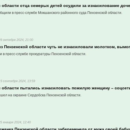
й области отца семерых детей осудили за изнасилование доч
бщили в пресс-службе Мокшанского районного суда Пензенской области.
29 октября 2024, 21:00
из Пензенской области чуть не изнасиловали молотком, вымог
и в пресс-службе прокуратуры Пензенской области.
23 сентября 2024, 13:59
й области пытались изнасиловать пожилую женщину – соцсет
шел на окраине Сердобска Пензенской области.
25 января 2024, 12:40
роженка Пензенской области забеременела от мужа своей баб