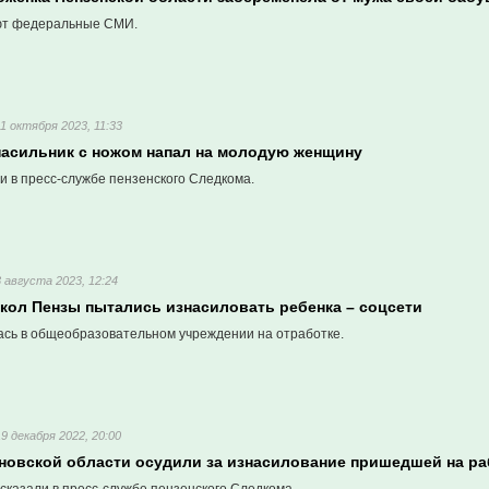
ют федеральные СМИ.
11 октября 2023, 11:33
насильник с ножом напал на молодую женщину
и в пресс-службе пензенского Следкома.
3 августа 2023, 12:24
школ Пензы пытались изнасиловать ребенка – соцсети
ась в общеобразовательном учреждении на отработке.
19 декабря 2022, 20:00
новской области осудили за изнасилование пришедшей на ра