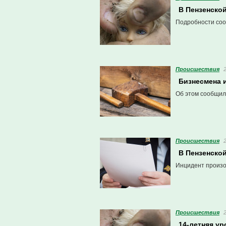
В Пензенско
Подробности соо
Проиcшествия
Бизнесмена 
Об этом сообщил
Проиcшествия
В Пензенско
Инцидент произо
Проиcшествия
14-летняя у