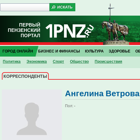
ПЕРВЫЙ
ПЕНЗЕНСКИЙ
ПОРТАЛ
ГОРОД ОНЛАЙН
БИЗНЕС И ФИНАНСЫ
КУЛЬТУРА
ЗДОРОВЬЕ
О
Политика
Экономика
Спорт
Общество
Проиcшествия
КОРРЕСПОНДЕНТЫ
Ангелина Ветрова
Пол:
-