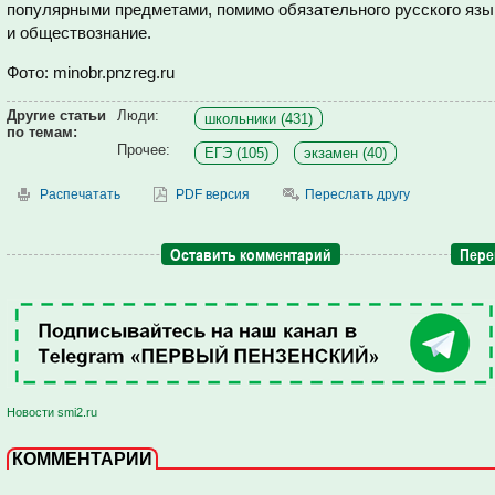
популярными предметами, помимо обязательного русского язы
и обществознание.
Фото: minobr.pnzreg.ru
Другие статьи
Люди:
школьники (431)
по темам:
Прочее:
ЕГЭ (105)
экзамен (40)
Распечатать
PDF версия
Переслать другу
Оставить комментарий
Пере
Новости smi2.ru
КОММЕНТАРИИ