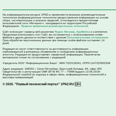
На информационном ресурсе 1PNZ.ru применяются внешние рекомендательные
технологии (информационные технологии предоставления информации на основе
сбора, систематизации и анализа сведений, относящихся к предпочтениям
пользователей сети «Интернет», находящихся на территории Российской
Федерации)».
Правила применения рекомендательных технологий
.
Сайт использует сервисы веб-аналитики
Яндекс Метрика
,
AppMetrica
и LiveInternet.
Продолжая использовать этот Сайт, вы соглашаетесь с использованием cookie-
файлов и других данных в соответствии с данным
Пользовательским соглашением
.
Срок обработки персональных данных при помощи cookie-файлов составляет 14
дней.
Редакция не несет ответственность за достоверность информации,
опубликованной в рекламных объявлениях и сообщениях информационных
агентств. Редакция не предоставляет справочной информации. Перепечатка
материалов только по согласованию с редакцией.
Учредитель ООО "Информационное Бюро". ИНН 7325128341, ОГРН 1147325002549
Адрес редакции:
198332
г. Санкт-Петербург,
Брестский бульвар, 8А, офис 305
Свидетельство о регистрации СМИ ЭЛ № ФС 77 – 75998 выдано 13.06.2019г.
Федеральной службой по надзору в сфере связи, информационных технологий и
массовых коммуникаций
© 2026.
"Первый пензенский портал" 1PNZ.RU
18+