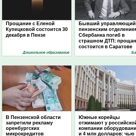
Прощание с Еленой
Бывший управляющий
Купецковой состоится 30
пензенским отделение
декабря в Пензе
Сбербанка погиб в
страшном ДТП: проща
состоится в Саратове
Дошкольное образование
Ба
В Пензенской области
Южные корейцы
запретили рекламу
отжимают у российско
оренбургских
компании оборудован
микрокредитов
и 4 млн долларов: чью