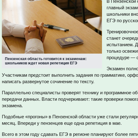
В Пензенской 
главный экзам
школьники вно
ЕГЭ по русско
Тренировочное
станет очеред
испытанием. Д
только освежи
процедуре — о
Пензенская область готовится к экзаменам:
школьников ждет новая репетиция ЕГЭ
Экзамен полно
Участникам предстоит выполнить задания по грамматике, орфо
написать развернутое сочинение по тексту.
Параллельно специалисты проверят технику и программное об
передачи данных. Власти подчеркивают: такие проверки помог
экзамена.
Подобные «прогоны» в Пензенской области уже стали регуляр
месяц. Впереди у пензенцев еще одна репетиция в мае.
Всего в этом году сдавать ЕГЭ в регионе планируют более пя