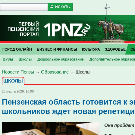
ПЕРВЫЙ
ПЕНЗЕНСКИЙ
ПОРТАЛ
ГОРОД ОНЛАЙН
БИЗНЕС И ФИНАНСЫ
КУЛЬТУРА
ЗДОРОВЬЕ
О
ВУЗы
Школы
Дошкольное образование
Дополнительное образо
Новости Пензы
→
Образование
→
Школы
ШКОЛЫ
25 марта 2026, 16:00
Пензенская область готовится к 
школьников ждет новая репетици
Она пройдет 