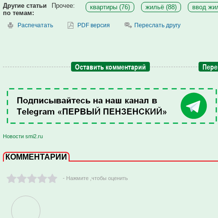
Другие статьи
Прочее:
квартиры (76)
жильё (88)
ввод жил
по темам:
Распечатать
PDF версия
Переслать другу
Оставить комментарий
Пере
Новости smi2.ru
КОММЕНТАРИИ
- Нажмите ,чтобы оценить