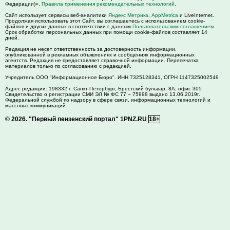
Федерации)».
Правила применения рекомендательных технологий
.
Сайт использует сервисы веб-аналитики
Яндекс Метрика
,
AppMetrica
и LiveInternet.
Продолжая использовать этот Сайт, вы соглашаетесь с использованием cookie-
файлов и других данных в соответствии с данным
Пользовательским соглашением
.
Срок обработки персональных данных при помощи cookie-файлов составляет 14
дней.
Редакция не несет ответственность за достоверность информации,
опубликованной в рекламных объявлениях и сообщениях информационных
агентств. Редакция не предоставляет справочной информации. Перепечатка
материалов только по согласованию с редакцией.
Учредитель ООО "Информационное Бюро". ИНН 7325128341, ОГРН 1147325002549
Адрес редакции:
198332
г. Санкт-Петербург,
Брестский бульвар, 8А, офис 305
Свидетельство о регистрации СМИ ЭЛ № ФС 77 – 75998 выдано 13.06.2019г.
Федеральной службой по надзору в сфере связи, информационных технологий и
массовых коммуникаций
© 2026.
"Первый пензенский портал" 1PNZ.RU
18+