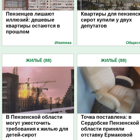
Пензенцев лишают
Квартиры для пензенс
иллюзий: дешевые
сирот купили у двух
квартиры остаются в
депутатов
прошлом
Ипотека
Общес
ЖИЛЬЁ (88)
ЖИЛЬЁ (88)
В Пензенской области
Точка поставлена: в
могут ужесточить
Сердобске Пензенской
требования к жилью для
области приняли
детей-сирот
отставку Ермаковой