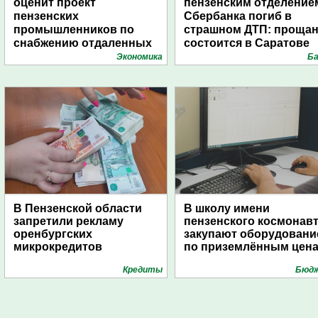
оценит проект
пензенским отделение
пензенских
Сбербанка погиб в
промышленников по
страшном ДТП: проща
снабжению отдаленных
состоится в Саратове
поселений с помощью
Экономика
Ба
дирижаблей
В Пензенской области
В школу имени
запретили рекламу
пензенского космонав
оренбургских
закупают оборудовани
микрокредитов
по приземлённым цен
Кредиты
Бюд