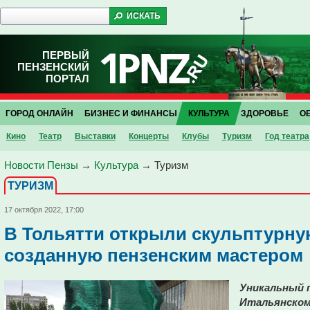
ПЕРВЫЙ
ПЕНЗЕНСКИЙ
ПОРТАЛ
ГОРОД ОНЛАЙН
БИЗНЕС И ФИНАНСЫ
КУЛЬТУРА
ЗДОРОВЬЕ
О
Кино
Театр
Выставки
Концерты
Клубы
Туризм
Год театра
Новости Пензы
→
Культура
→
Туризм
ТУРИЗМ
17 октября 2022, 17:00
В Тольятти открыли скульптурн
созданную пензенским мастером
Уникальный 
Итальянском