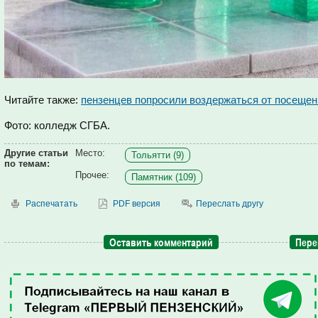
Читайте также:
пензенцев попросили воздержаться от посеще
Фото: колледж СГБА.
Другие статьи
Место:
Тольятти (9)
по темам:
Прочее:
Памятник (109)
Распечатать
PDF версия
Переслать другу
Оставить комментарий
Пере