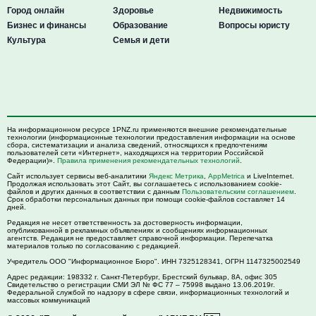
Город онлайн
Здоровье
Недвижимость
Бизнес и финансы
Образование
Вопросы юристу
Культура
Семья и дети
На информационном ресурсе 1PNZ.ru применяются внешние рекомендательные
технологии (информационные технологии предоставления информации на основе
сбора, систематизации и анализа сведений, относящихся к предпочтениям
пользователей сети «Интернет», находящихся на территории Российской
Федерации)».
Правила применения рекомендательных технологий
.
Сайт использует сервисы веб-аналитики
Яндекс Метрика
,
AppMetrica
и LiveInternet.
Продолжая использовать этот Сайт, вы соглашаетесь с использованием cookie-
файлов и других данных в соответствии с данным
Пользовательским соглашением
.
Срок обработки персональных данных при помощи cookie-файлов составляет 14
дней.
Редакция не несет ответственность за достоверность информации,
опубликованной в рекламных объявлениях и сообщениях информационных
агентств. Редакция не предоставляет справочной информации. Перепечатка
материалов только по согласованию с редакцией.
Учредитель ООО "Информационное Бюро". ИНН 7325128341, ОГРН 1147325002549
Адрес редакции:
198332
г. Санкт-Петербург,
Брестский бульвар, 8А, офис 305
Свидетельство о регистрации СМИ ЭЛ № ФС 77 – 75998 выдано 13.06.2019г.
Федеральной службой по надзору в сфере связи, информационных технологий и
массовых коммуникаций