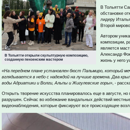
В Тольятти Са
обстановке от
лидеру Италья
Второй мирово
Автором уник
композиции, р
является маст
Александр Фок
В Тольятти открыли скульптурную композицию,
созданную пензенским мастером
жизнь у него у
«На переднем плане установлен бюст Пальмиро, который ме
вглядывается в небо с надеждой на лучшие времена. Два кр
воды Адриатики и Волги, Альпы и Жигулевские горы»
, - расс
Открыть творение искусства планировалось еще в августе, но 
разрушен. Сейчас во избежание вандальных действий местны
видеонаблюдения, которые фиксируют все происходящее возл