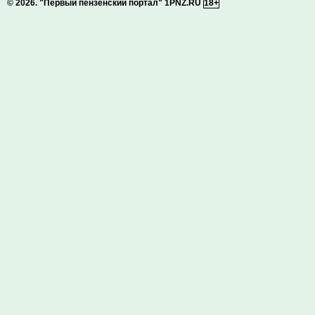
© 2026.
"Первый пензенский портал" 1PNZ.RU
18+