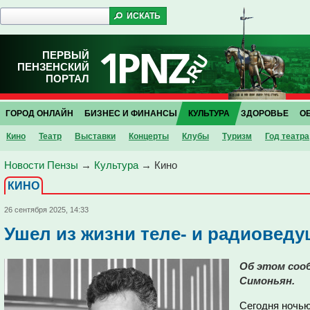
ПЕРВЫЙ
ПЕНЗЕНСКИЙ
ПОРТАЛ
ГОРОД ОНЛАЙН
БИЗНЕС И ФИНАНСЫ
КУЛЬТУРА
ЗДОРОВЬЕ
О
Кино
Театр
Выставки
Концерты
Клубы
Туризм
Год театра
Новости Пензы
→
Культура
→
Кино
КИНО
26 сентября 2025, 14:33
Ушел из жизни теле- и радиоведу
Об этом соо
Симоньян.
Сегодня ночью