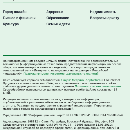
Город онлайн
Здоровье
Недвижимость
Бизнес и финансы
Образование
Вопросы юристу
Культура
Семья и дети
На информационном ресурсе 1PNZ.ru применяются внешние рекомендательные
технологии (информационные технологии предоставления информации на основе
сбора, систематизации и анализа сведений, относящихся к предпочтениям
пользователей сети «Интернет», находящихся на территории Российской
Федерации)».
Правила применения рекомендательных технологий
.
Сайт использует сервисы веб-аналитики
Яндекс Метрика
,
AppMetrica
и LiveInternet.
Продолжая использовать этот Сайт, вы соглашаетесь с использованием cookie-
файлов и других данных в соответствии с данным
Пользовательским соглашением
.
Срок обработки персональных данных при помощи cookie-файлов составляет 14
дней.
Редакция не несет ответственность за достоверность информации,
опубликованной в рекламных объявлениях и сообщениях информационных
агентств. Редакция не предоставляет справочной информации. Перепечатка
материалов только по согласованию с редакцией.
Учредитель ООО "Информационное Бюро". ИНН 7325128341, ОГРН 1147325002549
Адрес редакции:
198332
г. Санкт-Петербург,
Брестский бульвар, 8А, офис 305
Свидетельство о регистрации СМИ ЭЛ № ФС 77 – 75998 выдано 13.06.2019г.
Федеральной службой по надзору в сфере связи, информационных технологий и