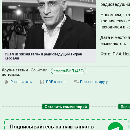
радиоведущий,
Напомним, что
клиническую с
находился в к
Дата и место 
называются.
Фото: РИА Но
Ушел из жизни теле- и радиоведущий Тигран
Кеосаян
Другие статьи
Событие:
смертьВИП (432)
по темам:
Распечатать
PDF версия
Переслать другу
Оставить комментарий
Пере