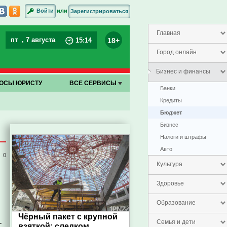
или
Войти
Зарегистрироваться
Главная
пт
, 7 августа
18+
15
:
14
Город онлайн
Бизнес и финансы
ОСЫ ЮРИСТУ
ВСЕ СЕРВИСЫ
Банки
Кредиты
Бюджет
Бизнес
Налоги и штрафы
Авто
0
Культура
Здоровье
Образование
Чёрный пакет с крупной
.
Семья и дети
взяткой: следком