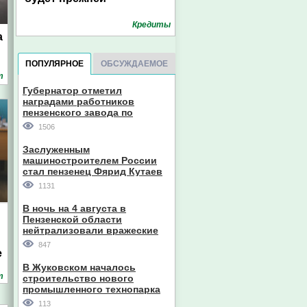
Кредиты
а
ПОПУЛЯРНОЕ
ОБСУЖДАЕМОЕ
т
Губернатор отметил
наградами работников
пензенского завода по
производству станков
1506
Заслуженным
машиностроителем России
стал пензенец Фярид Кутаев
1131
В ночь на 4 августа в
Пензенской области
нейтрализовали вражеские
дроны
847
е
В Жуковском началось
т
строительство нового
промышленного технопарка
113