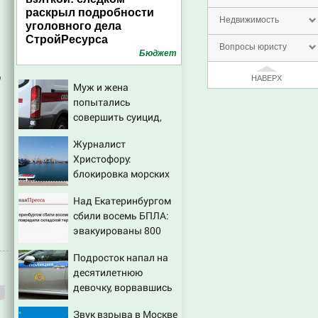
раскрыл подробности
Недвижимость
уголовного дела
СтройРесурса
Вопросы юристу
Бюджет
о
НАВЕРХ
Муж и жена
попытались
совершить суицид,
предупредив
,
Журналист
оперативные службы
Христофору:
блокировка морских
портов — катастрофа
Над Екатеринбургом
для Украины
сбили восемь БПЛА:
эвакуированы 800
сотрудников
Подросток напал на
Wildberries
десятилетнюю
девочку, ворвавшись
в квартиру
Звук взрыва в Москве