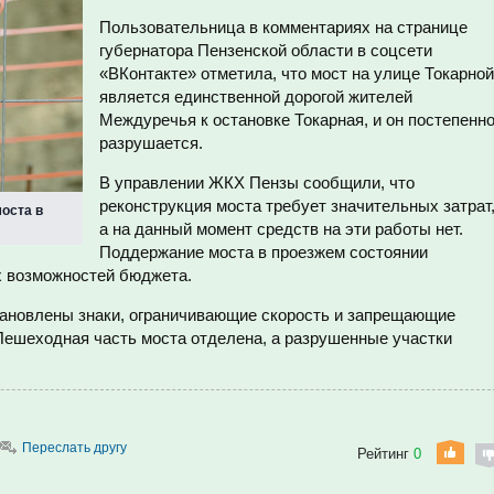
Пользовательница в комментариях на странице
губернатора Пензенской области в соцсети
«ВКонтакте» отметила, что мост на улице Токарной
является единственной дорогой жителей
Междуречья к остановке Токарная, и он постепенн
разрушается.
В управлении ЖКХ Пензы сообщили, что
реконструкция моста требует значительных затрат
моста в
а на данный момент средств на эти работы нет.
Поддержание моста в проезжем состоянии
х возможностей бюджета.
становлены знаки, ограничивающие скорость и запрещающие
Пешеходная часть моста отделена, а разрушенные участки
Переслать другу
Рейтинг
0