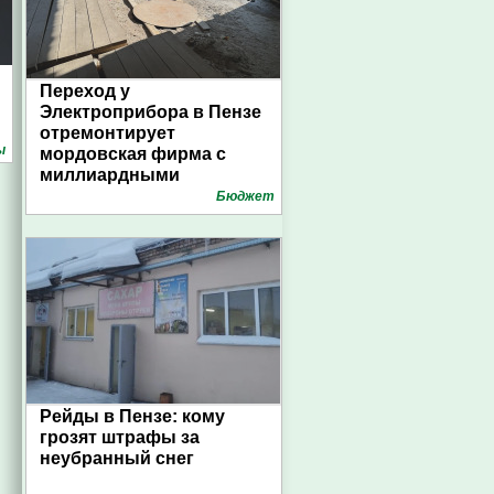
Переход у
Электроприбора в Пензе
отремонтирует
ы
мордовская фирма с
миллиардными
выручками
Бюджет
Рейды в Пензе: кому
грозят штрафы за
неубранный снег