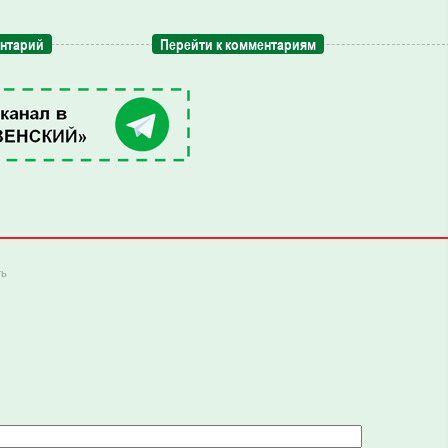
ентарий
Перейти к комментариям
ть