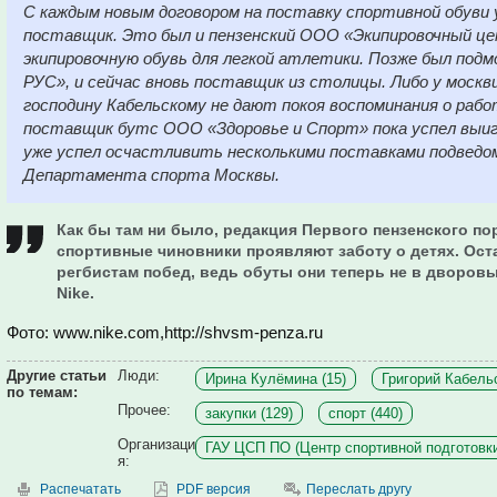
С каждым новым договором на поставку спортивной обуви
поставщик. Это был и пензенский ООО «Экипировочный ц
экипировочную обувь для легкой атлетики. Позже был по
РУС», и сейчас вновь поставщик из столицы. Либо у москви
господину Кабельскому не дают покоя воспоминания о ра
поставщик бутс ООО «Здоровье и Спорт» пока успел выиг
уже успел осчастливить несколькими поставками подвед
Департамента спорта Москвы.
Как бы там ни было, редакция Первого пензенского пор
спортивные чиновники проявляют заботу о детях. Ост
регбистам побед, ведь обуты они теперь не в дворовы
Nike.
Фото: www.nike.com,http://shvsm-penza.ru
Другие статьи
Люди:
Ирина Кулёмина (15)
Григорий Кабельс
по темам:
Прочее:
закупки (129)
спорт (440)
Организаци
ГАУ ЦСП ПО (Центр спортивной подготовки)
я:
Распечатать
PDF версия
Переслать другу