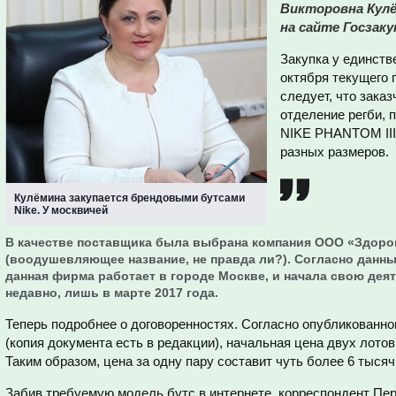
Викторовна Кулё
на сайте Госзаку
Закупка у единств
октября текущего 
следует, что зака
отделение регби, 
NIKE PHANTOM III
разных размеров.
Кулёмина закупается брендовыми бутсами
Nike. У москвичей
В качестве поставщика была выбрана компания ООО «Здоро
(воодушевляющее название, не правда ли?). Согласно данн
данная фирма работает в городе Москве, и начала свою дея
недавно, лишь в марте 2017 года.
Теперь подробнее о договоренностях. Согласно опубликованно
(копия документа есть в редакции), начальная цена двух лотов
Таким образом, цена за одну пару составит чуть более 6 тысяч
Забив требуемую модель бутс в интернете, корреспондент Пер