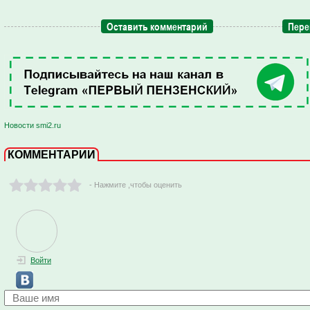
Оставить комментарий
Пере
Новости smi2.ru
КОММЕНТАРИИ
- Нажмите ,чтобы оценить
Войти