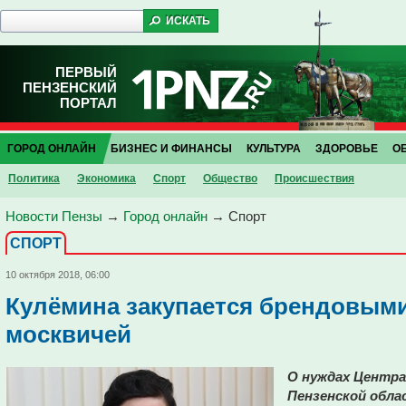
ПЕРВЫЙ
ПЕНЗЕНСКИЙ
ПОРТАЛ
ГОРОД ОНЛАЙН
БИЗНЕС И ФИНАНСЫ
КУЛЬТУРА
ЗДОРОВЬЕ
О
Политика
Экономика
Спорт
Общество
Проиcшествия
Новости Пензы
→
Город онлайн
→
Спорт
СПОРТ
10 октября 2018, 06:00
Кулёмина закупается брендовыми 
москвичей
О нуждах Центр
Пензенской обла