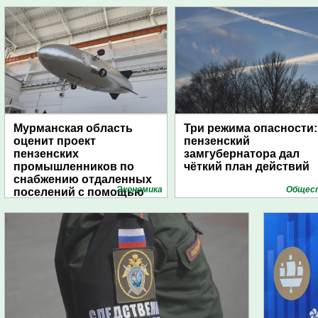
Мурманская область
Три режима опасности:
оценит проект
пензенский
пензенских
замгубернатора дал
промышленников по
чёткий план действий
снабжению отдаленных
Экономика
Общес
поселений с помощью
дирижаблей