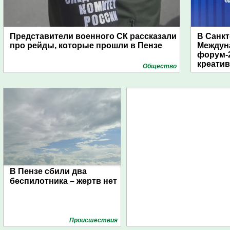
Представители военного СК рассказали
В Санкт
про рейды, которые прошли в Пензе
Междун
форум-2
креати
Общество
В Пензе сбили два
беспилотника – жертв нет
Проиcшествия