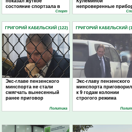
показал жуткое
Кулёминой
состояние спортзала в
непроверенные прибо
Спорт
Сп
ДС «Олимпийский»
измерения давления
ГРИГОРИЙ КАБЕЛЬСКИЙ (122)
ГРИГОРИЙ КАБЕЛЬСКИЙ (1
Экс-главе пензенского
Экс-главу пензенского
минспорта не стали
минспорта приговори
смягчать вынесенный
к 9 годам колонии
ранее приговор
строгого режима
Политика
Полит