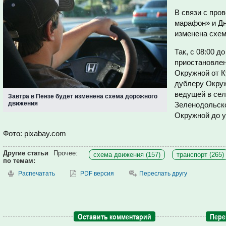
В связи с про
марафон» и Дн
изменена
схем
Так, с
08:00 до
приостановлен
Окружной от К
дублеру Окруж
ведущей в сел
Завтра в Пензе будет изменена схема дорожного
движения
Зеленодольско
Окружной до 
Фото: pixabay.com
Другие статьи
Прочее:
схема движения (157)
транспорт (265)
по темам:
Распечатать
PDF версия
Переслать другу
Оставить комментарий
Пере