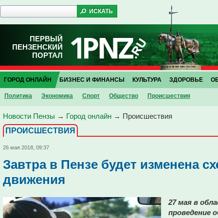
ПЕРВЫЙ
ПЕНЗЕНСКИЙ
ПОРТАЛ
ГОРОД ОНЛАЙН
БИЗНЕС И ФИНАНСЫ
КУЛЬТУРА
ЗДОРОВЬЕ
О
Политика
Экономика
Спорт
Общество
Проиcшествия
Новости Пензы
→
Город онлайн
→
Проиcшествия
ПРОИCШЕСТВИЯ
26 мая 2018, 09:37
Завтра в Пензе будет изменена с
движения
27 мая в обл
проведение 