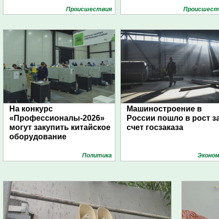
Проиcшествия
Проиcшест
На конкурс
Машиностроение в
«Профессионалы-2026»
России пошло в рост з
могут закупить китайское
счет госзаказа
оборудование
Политика
Эконом