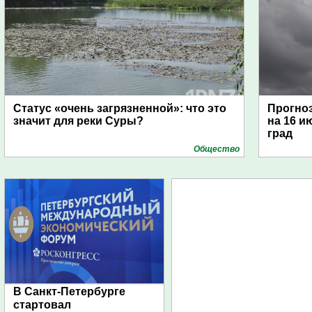
Статус «очень загрязненной»: что это
Прогноз
значит для реки Суры?
на 16 и
град
Общество
В Санкт-Петербурге
стартовал