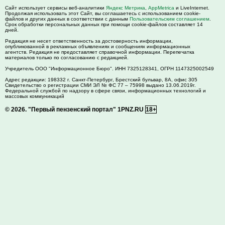
Сайт использует сервисы веб-аналитики
Яндекс Метрика
,
AppMetrica
и LiveInternet.
Продолжая использовать этот Сайт, вы соглашаетесь с использованием cookie-
файлов и других данных в соответствии с данным
Пользовательским соглашением
.
Срок обработки персональных данных при помощи cookie-файлов составляет 14
дней.
Редакция не несет ответственность за достоверность информации,
опубликованной в рекламных объявлениях и сообщениях информационных
агентств. Редакция не предоставляет справочной информации. Перепечатка
материалов только по согласованию с редакцией.
Учредитель ООО "Информационное Бюро". ИНН 7325128341, ОГРН 1147325002549
Адрес редакции:
198332
г. Санкт-Петербург,
Брестский бульвар, 8А, офис 305
Свидетельство о регистрации СМИ ЭЛ № ФС 77 – 75998 выдано 13.06.2019г.
Федеральной службой по надзору в сфере связи, информационных технологий и
массовых коммуникаций
© 2026.
"Первый пензенский портал" 1PNZ.RU
18+