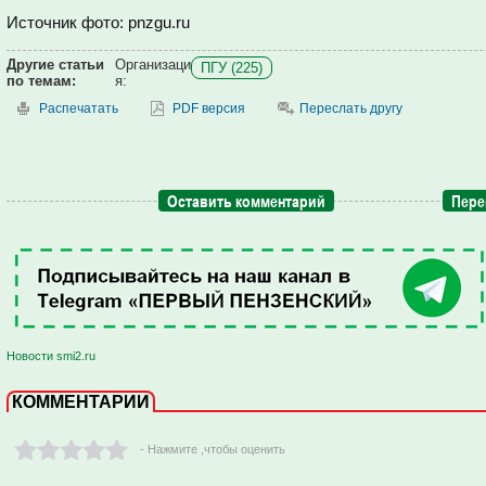
Источник фото: pnzgu.ru
Другие статьи
Организаци
ПГУ (225)
по темам:
я:
Распечатать
PDF версия
Переслать другу
Оставить комментарий
Пере
Новости smi2.ru
КОММЕНТАРИИ
- Нажмите ,чтобы оценить