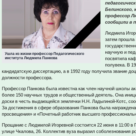
педагогическ
Белинского, 
профессор Л
сообщили в п
Людмила Игоре
затем прошла 
государственн
научную и пед
Ушла из жизни профессор Педагогического
института Людмила Панкова
посвятила каф
полувека. В 1
кандидатскую диссертацию, а в 1992 году получила звание доц
должности профессора.
Профессор Панкова была известна как член научной школы ак
более 150 научных трудов и общественный деятель. Она иниц
доски в честь выдающейся землячки Н.Н. Ладыгиной-Котс, со
За достижения в сфере образования Панкова была награждена
просвещения» и «Почетный работник высшего профессиональн
Прощание с Людмилой Игоревной состоится 22 июня в 11:00 в 
улице Чкалова, 26. Коллектив вуза выразил соболезнования р