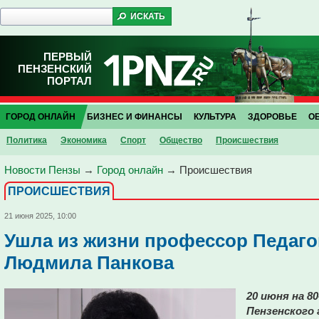
ПЕРВЫЙ
ПЕНЗЕНСКИЙ
ПОРТАЛ
ГОРОД ОНЛАЙН
БИЗНЕС И ФИНАНСЫ
КУЛЬТУРА
ЗДОРОВЬЕ
О
Политика
Экономика
Спорт
Общество
Проиcшествия
Новости Пензы
→
Город онлайн
→
Проиcшествия
ПРОИCШЕСТВИЯ
21 июня 2025, 10:00
Ушла из жизни профессор Педаго
Людмила Панкова
20 июня на 8
Пензенского