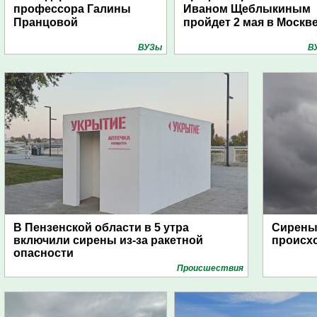
профессора Галины
Иваном Щеблыкиным
Пранцовой
пройдет 2 мая в Москв
ВУЗы
В
В Пензенской области в 5 утра
Сирены 
включили сирены из-за ракетной
происх
опасности
Проиcшествия