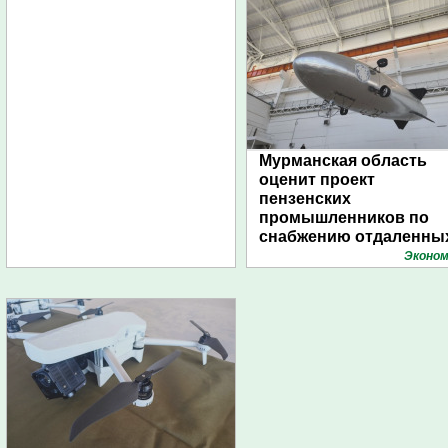
Мурманская область
оценит проект
пензенских
промышленников по
снабжению отдаленны
поселений с помощью
Эконом
дирижаблей