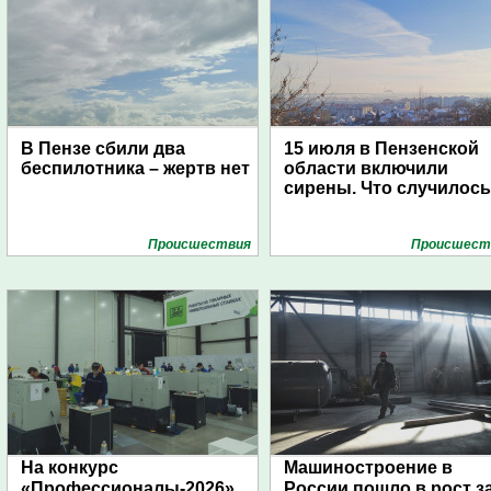
В Пензе сбили два
15 июля в Пензенской
беспилотника – жертв нет
области включили
сирены. Что случилос
Проиcшествия
Проиcшест
На конкурс
Машиностроение в
«Профессионалы-2026»
России пошло в рост з