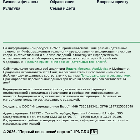
Бизнес и финансы
Образование
Вопросы юристу
Культура
Семья и дети
На информационном ресурсе 1PNZ.ru применяются внешние рекомендательные
технологии (информационные технологии предоставления информации на основе
сбора, систематизации и анализа сведений, относящихся к предпочтениям
пользователей сети «Интернет», находящихся на территории Российской
Федерации)».
Правила применения рекомендательных технологий
.
Сайт использует сервисы веб-аналитики
Яндекс Метрика
,
AppMetrica
и LiveInternet.
Продолжая использовать этот Сайт, вы соглашаетесь с использованием cookie-
файлов и других данных в соответствии с данным
Пользовательским соглашением
.
Срок обработки персональных данных при помощи cookie-файлов составляет 14
дней.
Редакция не несет ответственность за достоверность информации,
опубликованной в рекламных объявлениях и сообщениях информационных
агентств. Редакция не предоставляет справочной информации. Перепечатка
материалов только по согласованию с редакцией.
Учредитель ООО "Информационное Бюро". ИНН 7325128341, ОГРН 1147325002549
Адрес редакции:
198332
г. Санкт-Петербург,
Брестский бульвар, 8А, офис 305
Свидетельство о регистрации СМИ ЭЛ № ФС 77 – 75998 выдано 13.06.2019г.
Федеральной службой по надзору в сфере связи, информационных технологий и
массовых коммуникаций
© 2026.
"Первый пензенский портал" 1PNZ.RU
18+