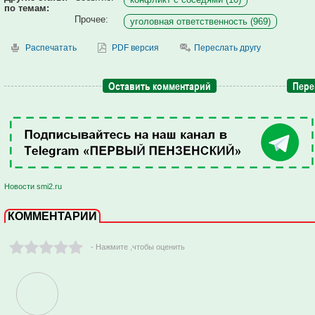
по темам:
Прочее:
уголовная ответственность (969)
Распечатать
PDF версия
Переслать другу
Оставить комментарий
Пере
Новости smi2.ru
КОММЕНТАРИИ
- Нажмите ,чтобы оценить