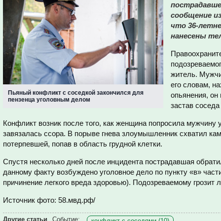
пострадавше
сообщение из
что 36-летн
нанесены те
Правоохранит
подозреваемог
житель. Мужчи
его словам, н
Пьяный конфликт с соседкой закончился для
опьянения, он
пензенца уголовным делом
застав соседа 
Конфликт возник после того, как женщина попросила мужчину у
завязалась ссора. В порыве гнева злоумышленник схватил каме
потерпевшей, попав в область грудной клетки.
Спустя несколько дней после инцидента пострадавшая обрат
данному факту возбуждено уголовное дело по пункту «в» част
причинение легкого вреда здоровью). Подозреваемому грозит л
Источник фото: 58.мвд.рф/
Другие статьи
Событие:
конфликт с соседями (10)