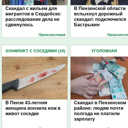
Скандал с жильем для
В Пензенской области
мигрантов в Сердобске:
вспыхнул дорожный
расследование дела не
скандал: подключился
сдвинулось
Бастрыкин
Проиcшествия
Проиcшест
КОНФЛИКТ С СОСЕДЯМИ (10)
УГОЛОВНАЯ
ОТВЕТСТВЕННОСТЬ (969
В Пензе 43-летняя
Скандал в Пензенском
женщина вонзила нож в
районе: людям почти
живот соседке
полгода не платили
зарплату