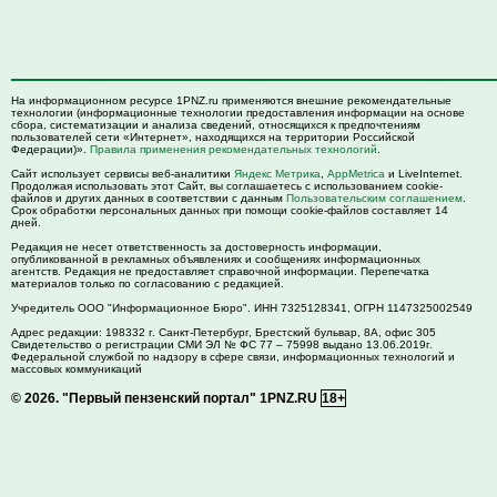
На информационном ресурсе 1PNZ.ru применяются внешние рекомендательные
технологии (информационные технологии предоставления информации на основе
сбора, систематизации и анализа сведений, относящихся к предпочтениям
пользователей сети «Интернет», находящихся на территории Российской
Федерации)».
Правила применения рекомендательных технологий
.
Сайт использует сервисы веб-аналитики
Яндекс Метрика
,
AppMetrica
и LiveInternet.
Продолжая использовать этот Сайт, вы соглашаетесь с использованием cookie-
файлов и других данных в соответствии с данным
Пользовательским соглашением
.
Срок обработки персональных данных при помощи cookie-файлов составляет 14
дней.
Редакция не несет ответственность за достоверность информации,
опубликованной в рекламных объявлениях и сообщениях информационных
агентств. Редакция не предоставляет справочной информации. Перепечатка
материалов только по согласованию с редакцией.
Учредитель ООО "Информационное Бюро". ИНН 7325128341, ОГРН 1147325002549
Адрес редакции:
198332
г. Санкт-Петербург,
Брестский бульвар, 8А, офис 305
Свидетельство о регистрации СМИ ЭЛ № ФС 77 – 75998 выдано 13.06.2019г.
Федеральной службой по надзору в сфере связи, информационных технологий и
массовых коммуникаций
© 2026.
"Первый пензенский портал" 1PNZ.RU
18+