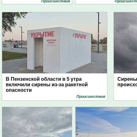
Проиcшествия
Проиcшест
В Пензенской области в 5 утра
Сирены 
включили сирены из-за ракетной
происх
опасности
Проиcшествия