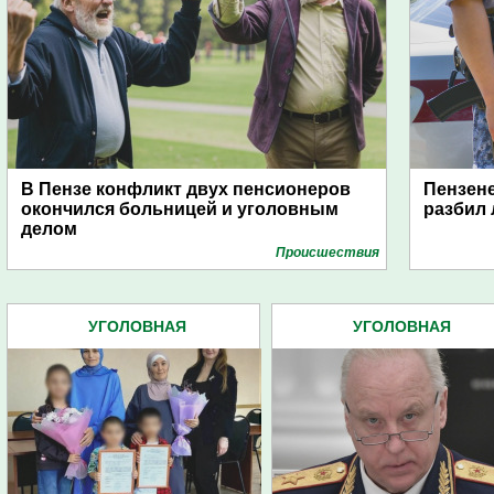
В Пензе конфликт двух пенсионеров
Пензене
окончился больницей и уголовным
разбил 
делом
Проиcшествия
УГОЛОВНАЯ
УГОЛОВНАЯ
ОТВЕТСТВЕННОСТЬ (969)
ОТВЕТСТВЕННОСТЬ (969