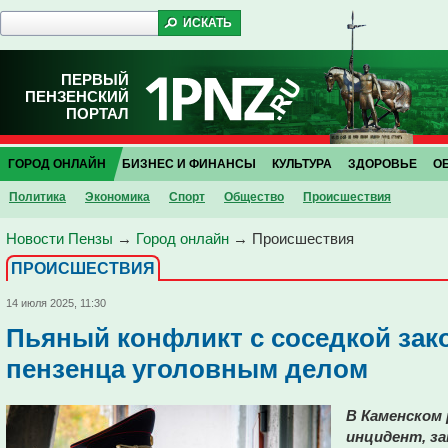
ПЕРВЫЙ
ПЕНЗЕНСКИЙ
ПОРТАЛ
ГОРОД ОНЛАЙН
БИЗНЕС И ФИНАНСЫ
КУЛЬТУРА
ЗДОРОВЬЕ
О
Политика
Экономика
Спорт
Общество
Проиcшествия
Новости Пензы
→
Город онлайн
→
Проиcшествия
ПРОИCШЕСТВИЯ
14 июля 2025, 11:30
Пьяный конфликт с соседкой зак
пензенца уголовным делом
В Каменском
инцидент, з