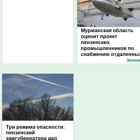
Мурманская область
оценит проект
пензенских
промышленников по
снабжению отдаленны
поселений с помощью
Эконом
дирижаблей
Три режима опасности:
пензенский
замгубернатора дал