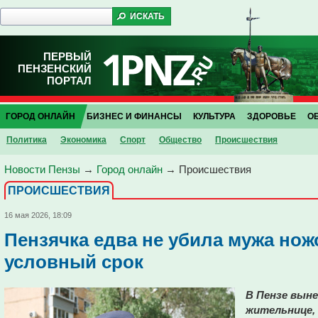
ПЕРВЫЙ
ПЕНЗЕНСКИЙ
ПОРТАЛ
ГОРОД ОНЛАЙН
БИЗНЕС И ФИНАНСЫ
КУЛЬТУРА
ЗДОРОВЬЕ
О
Политика
Экономика
Спорт
Общество
Проиcшествия
Новости Пензы
→
Город онлайн
→
Проиcшествия
ПРОИCШЕСТВИЯ
16 мая 2026, 18:09
Пензячка едва не убила мужа нож
условный срок
В Пензе выне
жительнице, 