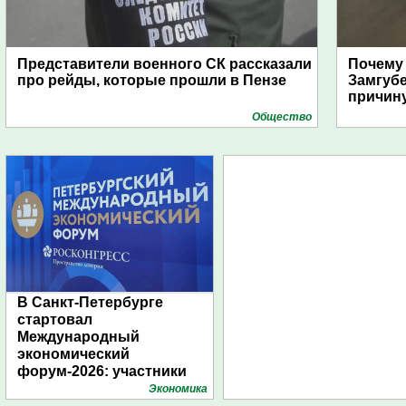
Представители военного СК рассказали
Почему
про рейды, которые прошли в Пензе
Замгуб
причину
Общество
В Санкт-Петербурге
стартовал
Международный
экономический
форум-2026: участники
подготовили креативные
Экономика
стенды