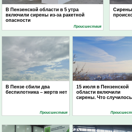
В Пензенской области в 5 утра
Сирены 
включили сирены из-за ракетной
происх
опасности
Проиcшествия
В Пензе сбили два
15 июля в Пензенской
беспилотника – жертв нет
области включили
сирены. Что случилос
Проиcшествия
Проиcшест