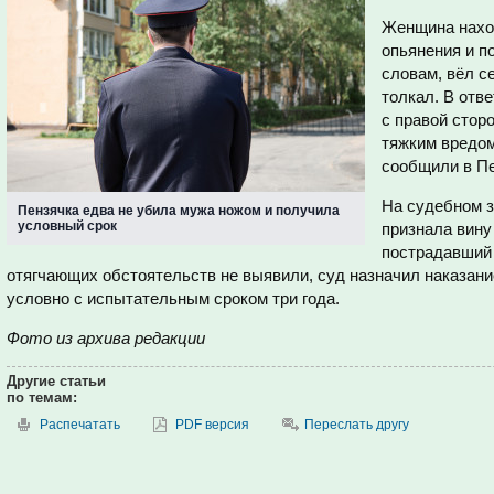
Женщина наход
опьянения и по
словам, вёл с
толкал. В отве
с правой стор
тяжким вредом
сообщили в П
На судебном 
Пензячка едва не убила мужа ножом и получила
условный срок
признала вину
пострадавший 
отягчающих обстоятельств не выявили, суд назначил наказани
условно с испытательным сроком три года.
Фото из архива редакции
Другие статьи
по темам:
Распечатать
PDF версия
Переслать другу