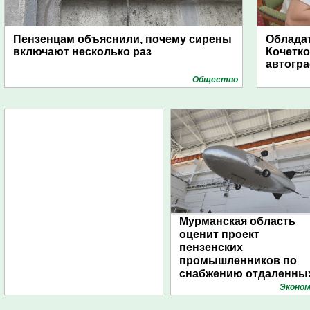
Пензенцам объяснили, почему сирены
Обладат
включают несколько раз
Кочетко
автогр
Общество
Мурманская область
оценит проект
пензенских
промышленников по
снабжению отдаленны
поселений с помощью
Эконом
дирижаблей