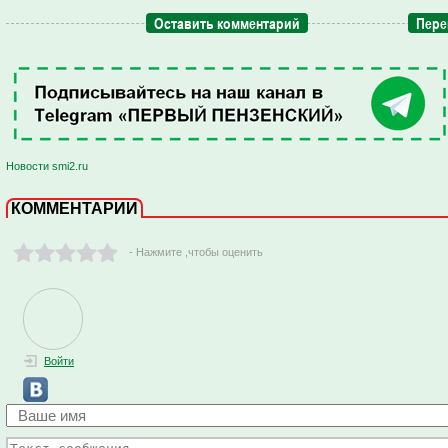
Оставить комментарий
Пере
Новости smi2.ru
КОММЕНТАРИИ
- Нажмите ,чтобы оценить
Войти