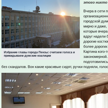
этого никто 
Вчера в сети 
организационн
городской дум
мирно и даже,
которые вчера
вдруг надели 
дорогие костю
более дорогих
Картина кого-т
Избрание главы города Пензы: считаем голоса и
прикидываем думские коалиции
закономерной.
подготовились
без скандалов. Вон какие красивые сидят, ручки подняли, голо