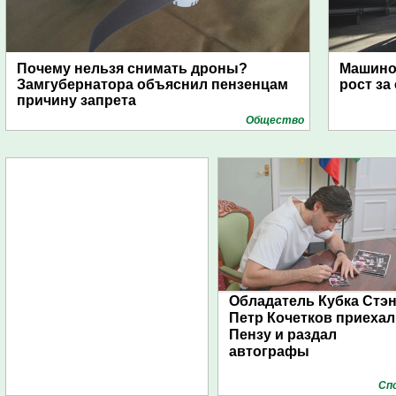
Почему нельзя снимать дроны?
Машино
Замгубернатора объяснил пензенцам
рост за
причину запрета
Общество
Обладатель Кубка Стэ
Петр Кочетков приехал
Пензу и раздал
автографы
Сп