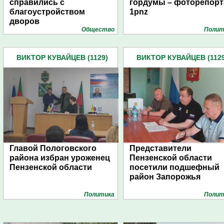
справились с
гордумы – фоторепор
благоустройством
1pnz
дворов
Общество
Полит
ВИКТОР КУВАЙЦЕВ (1129)
ВИКТОР КУВАЙЦЕВ (1129
Главой Пологовского
Представители
района избран уроженец
Пензенской области
Пензенской области
посетили подшефный
район Запорожья
Политика
Полит