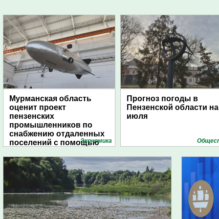
Мурманская область
Прогноз погоды в
оценит проект
Пензенской области на
пензенских
июля
промышленников по
снабжению отдаленных
Экономика
Общес
поселений с помощью
дирижаблей