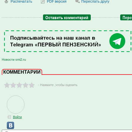
Распечатать
PDF версия
Переслать другу
Оставить комментарий
Пере
Новости smi2.ru
КОММЕНТАРИИ
- Нажмите ,чтобы оценить
Войти