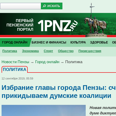
ПЕРВЫЙ
ПЕНЗЕНСКИЙ
ПОРТАЛ
ГОРОД ОНЛАЙН
БИЗНЕС И ФИНАНСЫ
КУЛЬТУРА
ЗДОРОВЬЕ
О
Политика
Экономика
Спорт
Общество
Проиcшествия
Новости Пензы
→
Город онлайн
→
Политика
ПОЛИТИКА
12 сентября 2019, 05:59
Избрание главы города Пензы: сч
прикидываем думские коалиции
Новая полити
думе диктует