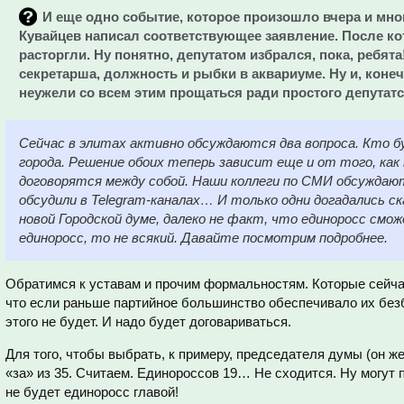
И еще одно событие, которое произошло вчера и мн
Кувайцев написал соответствующее заявление. После ко
расторгли. Ну понятно, депутатом избрался, пока, ребят
секретарша, должность и рыбки в аквариуме. Ну и, конеч
неужели со всем этим прощаться ради простого депутатст
Сейчас в элитах активно обсуждаются два вопроса. Кто б
города. Решение обоих теперь зависит еще и от того, как 
договорятся между собой. Наши коллеги по СМИ обсуждаю
обсудили в Telegram-каналах… И только одни догадались ск
новой Городской думе, далеко не факт, что единоросс смо
единоросс, то не всякий. Давайте посмотрим подробнее.
Обратимся к уставам и прочим формальностям. Которые сейчас
что если раньше партийное большинство обеспечивало их без
этого не будет. И надо будет договариваться.
Для того, чтобы выбрать, к примеру, председателя думы (он же
«за» из 35. Считаем. Единороссов 19… Не сходится. Ну могут п
не будет единоросс главой!