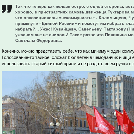
Так что теперь как нельзя остро, с одной стороны, вс
хорошо, в пристрастиях самовыдвиженца Туктарова м
что оппозиционеры «некоммунисты» - Коломыцева, Чуг
примкнут к «Единой России» и помогут им избрать гла
набрать?... Ужас! Кувайцеву, Савельеву, Тактарову (
ужасном сне не снилось! Такое разве что Пинишина мо
Светлана Федоровна.
Конечно, можно представить себе, что как минимум один комм
Голосование-то тайное, сложат бюллетни в чемоданчик и ищи е
использовать старый хитрый прием и не раздать всем ручки с