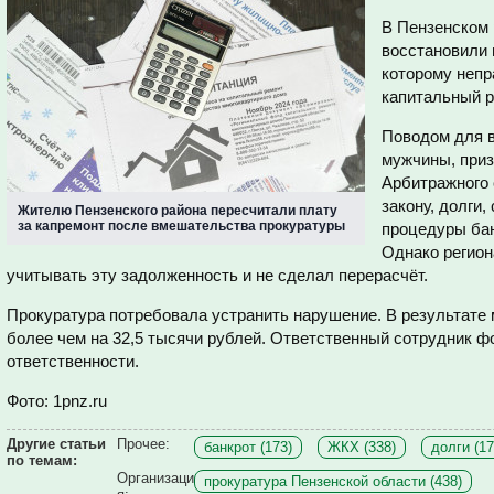
В Пензенском 
восстановили 
которому непр
капитальный р
Поводом для 
мужчины, приз
Арбитражного 
закону, долги
Жителю Пензенского района пересчитали плату
за капремонт после вмешательства прокуратуры
процедуры бан
Однако регио
учитывать эту задолженность и не сделал перерасчёт.
Прокуратура потребовала устранить нарушение. В результате
более чем на 32,5 тысячи рублей. Ответственный сотрудник ф
ответственности.
Фото: 1pnz.ru
Другие статьи
Прочее:
банкрот (173)
ЖКХ (338)
долги (17
по темам:
Организаци
прокуратура Пензенской области (438)