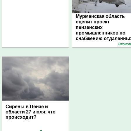
Мурманская область
оценит проект
пензенских
промышленников по
снабжению отдаленны
поселений с помощью
Эконом
дирижаблей
Сирены в Пензе и
области 27 июля: что
происходит?