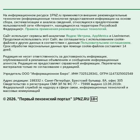
На информационном ресурсе 1PNZ.ru применяются внешние рекомендательные
технологии (информационные технологии предоставления информации на основе
сбора, систематизации и анализа сведений, относящихся к предпочтениям
пользователей сети «Интернет», находящихся на территории Российской
Федерации)».
Правила применения рекомендательных технологий
.
Сайт использует сервисы веб-аналитики
Яндекс Метрика
,
AppMetrica
и LiveInternet.
Продолжая использовать этот Сайт, вы соглашаетесь с использованием cookie-
файлов и других данных в соответствии с данным
Пользовательским соглашением
.
Срок обработки персональных данных при помощи cookie-файлов составляет 14
дней.
Редакция не несет ответственность за достоверность информации,
опубликованной в рекламных объявлениях и сообщениях информационных
агентств. Редакция не предоставляет справочной информации. Перепечатка
материалов только по согласованию с редакцией.
Учредитель ООО "Информационное Бюро". ИНН 7325128341, ОГРН 1147325002549
Адрес редакции:
198332
г. Санкт-Петербург,
Брестский бульвар, 8А, офис 305
Свидетельство о регистрации СМИ ЭЛ № ФС 77 – 75998 выдано 13.06.2019г.
Федеральной службой по надзору в сфере связи, информационных технологий и
массовых коммуникаций
© 2026.
"Первый пензенский портал" 1PNZ.RU
18+