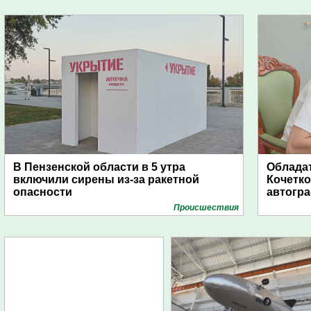
В Пензенской области в 5 утра
Обладат
включили сирены из-за ракетной
Кочетко
опасности
автогр
Проиcшествия