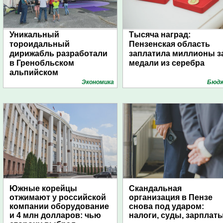
Уникальный
Тысяча наград:
тороидальный
Пензенская область
дирижабль разработали
заплатила миллионы з
в Гренобльском
медали из серебра
альпийском
университете
Экономика
Бюд
Южные корейцы
Скандальная
отжимают у российской
организация в Пензе
компании оборудование
снова под ударом:
и 4 млн долларов: чью
налоги, суды, зарплат