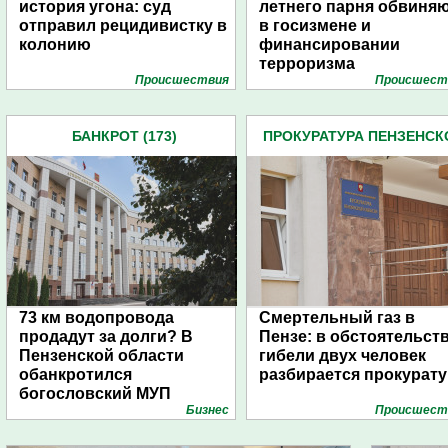
история угона: суд
летнего парня обвиня
отправил рецидивистку в
в госизмене и
колонию
финансировании
терроризма
Проиcшествия
Проиcшест
БАНКРОТ (173)
ПРОКУРАТУРА ПЕНЗЕНСК
ОБЛАСТИ (438)
73 км водопровода
Смертельный газ в
продадут за долги? В
Пензе: в обстоятельст
Пензенской области
гибели двух человек
обанкротился
разбирается прокурату
богословский МУП
Бизнес
Проиcшест