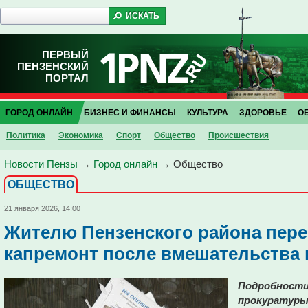
ПЕРВЫЙ
ПЕНЗЕНСКИЙ
ПОРТАЛ
ГОРОД ОНЛАЙН
БИЗНЕС И ФИНАНСЫ
КУЛЬТУРА
ЗДОРОВЬЕ
О
Политика
Экономика
Спорт
Общество
Проиcшествия
Новости Пензы
→
Город онлайн
→
Общество
ОБЩЕСТВО
21 января 2026, 14:00
Жителю Пензенского района пере
капремонт после вмешательства
Подробности
прокуратуры