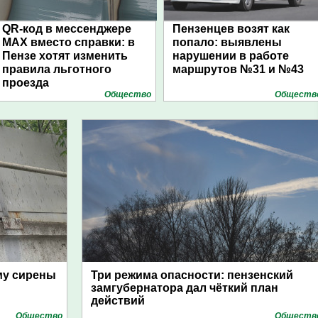
QR-код в мессенджере
Пензенцев возят как
МАХ вместо справки: в
попало: выявлены
Пензе хотят изменить
нарушении в работе
правила льготного
маршрутов №31 и №43
проезда
Общество
Обществ
му сирены
Три режима опасности: пензенский
замгубернатора дал чёткий план
действий
Общество
Обществ