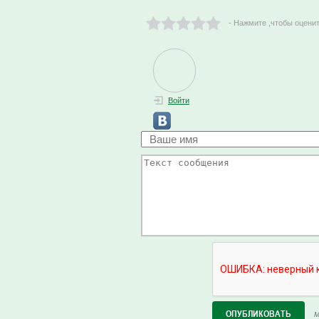
- Нажмите ,чтобы оцени
Войти
М