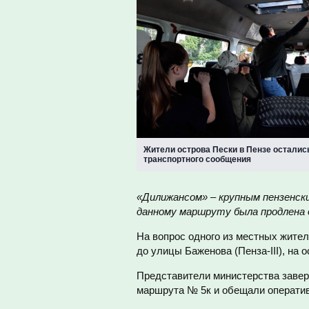
Жители острова Пески в Пензе осталис
транспортного сообщения
«Дилижансом» – крупным пензенски
данному маршруту была продлена д
На вопрос одного из местных жите
до улицы Баженова (Пенза-III), на 
Представители министерства завери
маршрута № 5к и обещали оператив