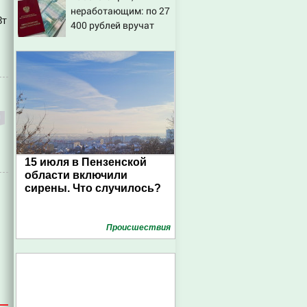
неработающим: по 27
8т
400 рублей вручат
пенсионерам в
сентябре -
PrimaMedia.ru
15 июля в Пензенской
области включили
сирены. Что случилось?
Проиcшествия