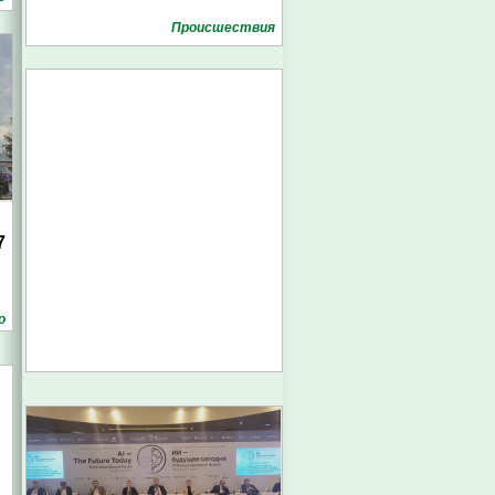
Проиcшествия
7
о