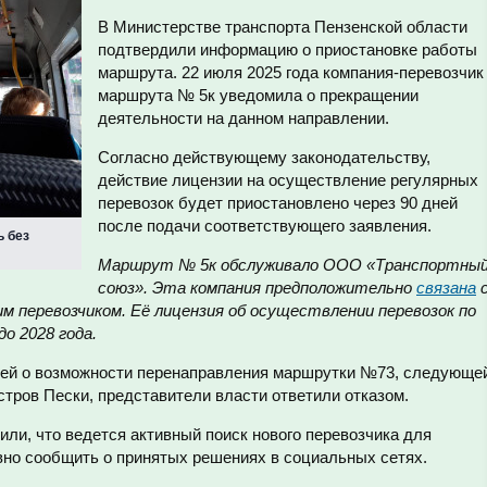
В Министерстве транспорта Пензенской области
подтвердили информацию о приостановке работы
маршрута. 22 июля 2025 года компания-перевозчик
маршрута № 5к уведомила о прекращении
деятельности на данном направлении.
Согласно действующему законодательству,
действие лицензии на осуществление регулярных
перевозок будет приостановлено через 90 дней
после подачи соответствующего заявления.
ь без
Маршрут № 5к обслуживало ООО «Транспортны
союз». Эта компания предположительно
связана
м перевозчиком. Её лицензия об осуществлении перевозок по
о 2028 года.
лей о возможности перенаправления маршрутки №73, следующе
остров Пески, представители власти ответили отказом.
ли, что ведется активный поиск нового перевозчика для
но сообщить о принятых решениях в социальных сетях.