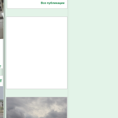
Все публикации
с
Т