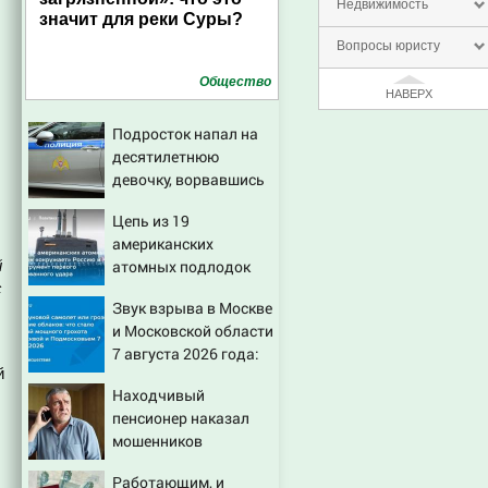
Недвижимость
значит для реки Суры?
Вопросы юристу
Общество
НАВЕРХ
Подросток напал на
десятилетнюю
девочку, ворвавшись
в квартиру
Цепь из 19
американских
й
атомных подлодок
с
«окружает» Россию и
Звук взрыва в Москве
Китай: это инструмент
и Московской области
первого
7 августа 2026 года:
массированного
й
Причины, источник,
удара
Находчивый
откуда был громкий
пенсионер наказал
хлопок
мошенников
изощренным
Работающим, и
способом