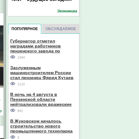
Экономика
ПОПУЛЯРНОЕ
ОБСУЖДАЕМОЕ
Губернатор отметил
наградами работников
пензенского завода по
производству станков
1494
Заслуженным
машиностроителем России
стал пензенец Фярид Кутаев
1110
В ночь на 4 августа в
а
Пензенской области
нейтрализовали вражеские
дроны
о
841
В Жуковском началось
строительство нового
промышленного технопарка
0