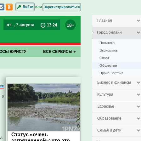
или
Войти
Зарегистрироваться
Главная
пт
, 7 августа
18+
13
:
24
Город онлайн
Политика
Экономика
ОСЫ ЮРИСТУ
ВСЕ СЕРВИСЫ
Спорт
Общество
Проиcшествия
Бизнес и финансы
ров
Культура
0
Здоровье
Образование
Семья и дети
Статус «очень
и.
загрязненной»: что это