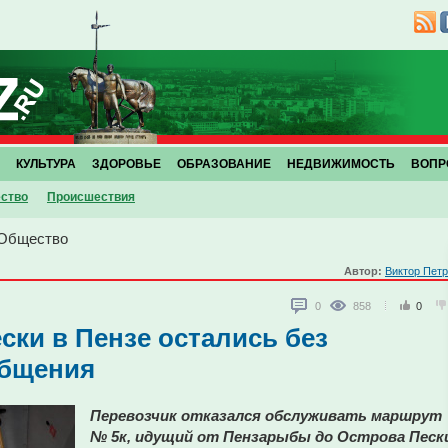
КУЛЬТУРА
ЗДОРОВЬЕ
ОБРАЗОВАНИЕ
НЕДВИЖИМОСТЬ
ВОПР
ство
Проиcшествия
Общество
Автор:
Виктор Пет
0
858
0
ски в Пензе остались без
общения
Перевозчик отказался обслуживать маршрут
№ 5к, идущий от Пензарыбы до Острова Песк