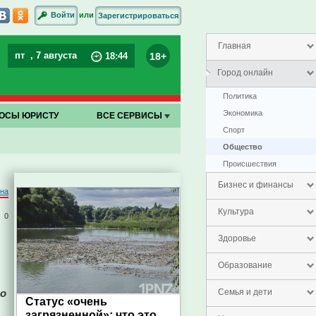
или
Войти
Зарегистрироваться
Главная
пт
, 7 августа
18+
18
:
44
Город онлайн
Политика
Экономика
ОСЫ ЮРИСТУ
ВСЕ СЕРВИСЫ
Спорт
Общество
Проиcшествия
Бизнес и финансы
на
Культура
0
Здоровье
Образование
го
Семья и дети
Статус «очень
загрязненной»: что это