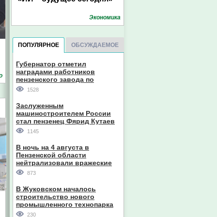
Экономика
ПОПУЛЯРНОЕ
ОБСУЖДАЕМОЕ
Губернатор отметил
наградами работников
о
пензенского завода по
производству станков
1528
Заслуженным
машиностроителем России
стал пензенец Фярид Кутаев
1145
В ночь на 4 августа в
Пензенской области
нейтрализовали вражеские
дроны
873
В Жуковском началось
строительство нового
промышленного технопарка
230