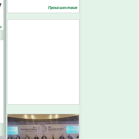
7
Проиcшествия
о