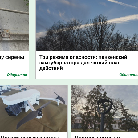
му сирены
Три режима опасности: пензенский
замгубернатора дал чёткий план
действий
Общество
Обществ
Почему нельзя снимать
Прогноз погоды в