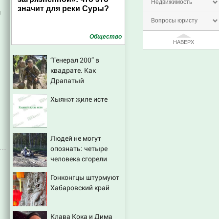
Недвижимость
значит для реки Суры?
и
Вопросы юристу
Общество
НАВЕРХ
“Генерал 200” в
квадрате. Как
Драпатый
переплюнул Сырского
Хыянәт җиле исте
Людей не могут
опознать: четыре
человека сгорели
заживо в страшном
Гонконгцы штурмуют
ДТП на трассе
Хабаровский край
07/08/2026 – Новости
Клава Кока и Дима