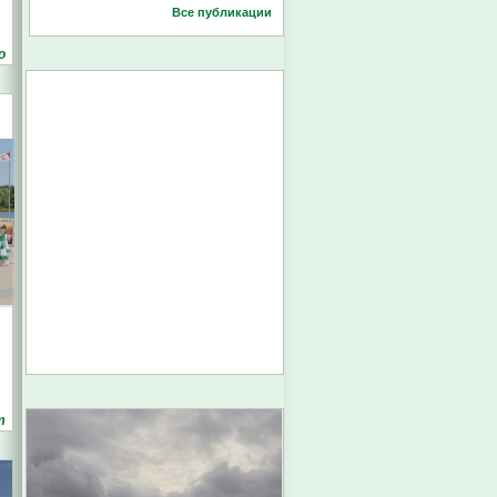
Все публикации
о
т