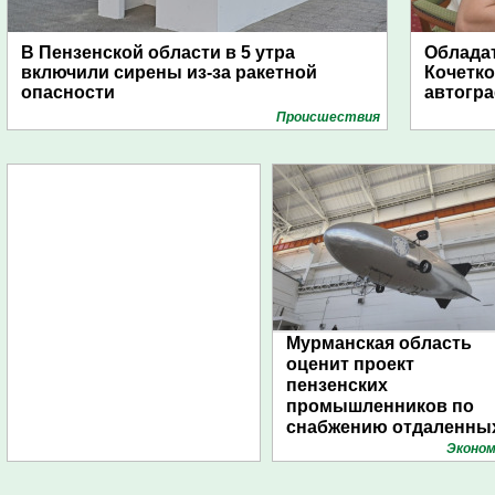
В Пензенской области в 5 утра
Обладат
включили сирены из-за ракетной
Кочетко
опасности
автогр
Проиcшествия
Мурманская область
оценит проект
пензенских
промышленников по
снабжению отдаленны
поселений с помощью
Эконом
дирижаблей