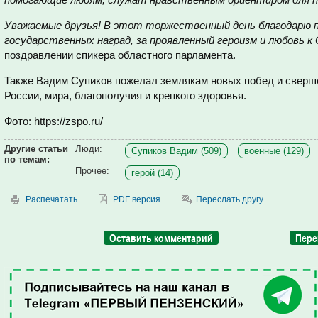
Уважаемые друзья! В этот торжественный день благодарю п
государственных наград, за проявленный героизм и любовь к
поздравлении спикера областного парламента.
Также Вадим Супиков пожелал землякам новых побед и сверше
России, мира, благополучия и крепкого здоровья.
Фото: https://zspo.ru/
Другие статьи
Люди:
Супиков Вадим (509)
военные (129)
по темам:
Прочее:
герой (14)
Распечатать
PDF версия
Переслать другу
Оставить комментарий
Пере