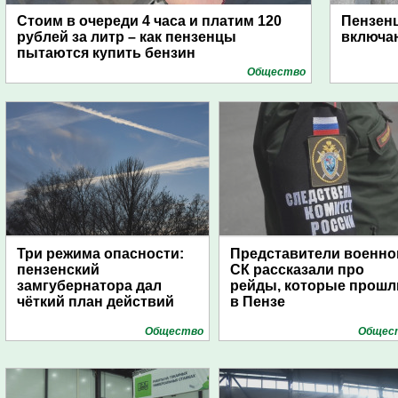
Стоим в очереди 4 часа и платим 120
Пензен
рублей за литр – как пензенцы
включаю
пытаются купить бензин
Общество
Три режима опасности:
Представители военно
пензенский
СК рассказали про
замгубернатора дал
рейды, которые прошл
чёткий план действий
в Пензе
Общество
Общес