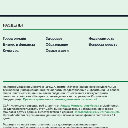
РАЗДЕЛЫ
Город онлайн
Здоровье
Недвижимость
Бизнес и финансы
Образование
Вопросы юристу
Культура
Семья и дети
На информационном ресурсе 1PNZ.ru применяются внешние рекомендательные
технологии (информационные технологии предоставления информации на основе
сбора, систематизации и анализа сведений, относящихся к предпочтениям
пользователей сети «Интернет», находящихся на территории Российской
Федерации)».
Правила применения рекомендательных технологий
.
Сайт использует сервисы веб-аналитики
Яндекс Метрика
,
AppMetrica
и LiveInternet.
Продолжая использовать этот Сайт, вы соглашаетесь с использованием cookie-
файлов и других данных в соответствии с данным
Пользовательским соглашением
.
Срок обработки персональных данных при помощи cookie-файлов составляет 14
дней.
Редакция не несет ответственность за достоверность информации,
опубликованной в рекламных объявлениях и сообщениях информационных