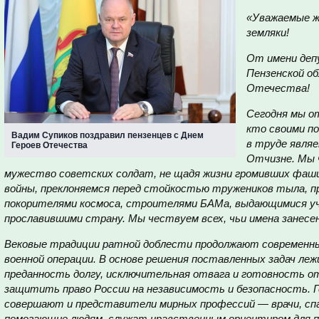
«Уважаемые ж
земляки!
От имени деп
Пензенской об
Отечества!
Сегодня мы о
кто своими п
Вадим Супиков поздравил пензенцев с Днем
в труде являе
Героев Отечества
Отчизне. Мы 
мужество советских солдат, не щадя жизни громивших фаш
войны, преклоняемся перед стойкостью тружеников тыла, п
покорителями космоса, строителями БАМа, выдающимися у
прославившими страну. Мы чествуем всех, чьи имена занесе
Вековые традиции ратной доблести продолжают современны
военной операции. В основе решения поставленных задач леж
преданность долгу, исключительная отвага и готовность о
защитить право России на независимость и безопасность. Г
совершают и представители мирных профессий — врачи, спа
помогающие людям, служат нравственным ориентиром для по