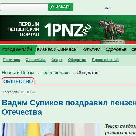
ПЕРВЫЙ
ПЕНЗЕНСКИЙ
ПОРТАЛ
ГОРОД ОНЛАЙН
БИЗНЕС И ФИНАНСЫ
КУЛЬТУРА
ЗДОРОВЬЕ
О
Политика
Экономика
Спорт
Общество
Проиcшествия
Новости Пензы
→
Город онлайн
→
Общество
ОБЩЕСТВО
9 декабря 2025, 09:20
Вадим Супиков поздравил пензен
Отечества
Текст поздра
регионально