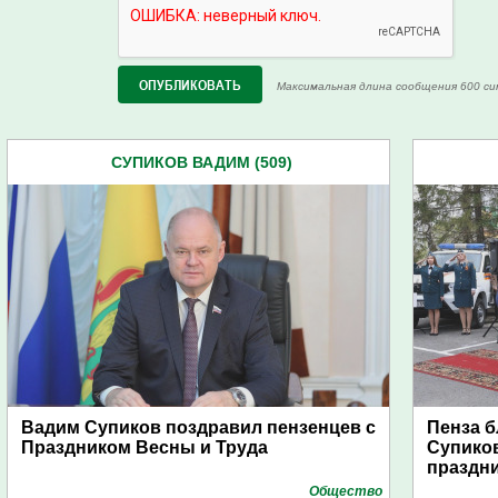
Максимальная длина сообщения 600 си
СУПИКОВ ВАДИМ (509)
Вадим Супиков поздравил пензенцев с
Пенза 
Праздником Весны и Труда
Супиков
праздн
Общество