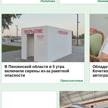
Политика
Эконом
В Пензенской области в 5 утра
Обладат
включили сирены из-за ракетной
Кочетко
опасности
автогр
Проиcшествия