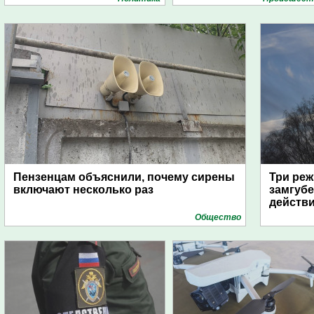
Пензенцам объяснили, почему сирены
Три реж
включают несколько раз
замгубе
действ
Общество