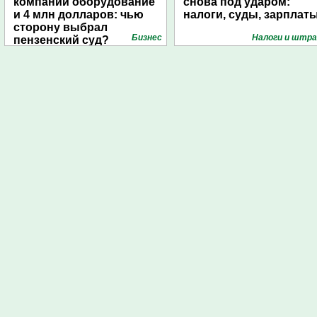
компании оборудование
снова под ударом:
и 4 млн долларов: чью
налоги, суды, зарплат
сторону выбрал
Бизнес
Налоги и штр
пензенский суд?