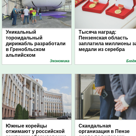
Уникальный
Тысяча наград:
тороидальный
Пензенская область
дирижабль разработали
заплатила миллионы з
в Гренобльском
медали из серебра
альпийском
университете
Экономика
Бюд
Южные корейцы
Скандальная
отжимают у российской
организация в Пензе