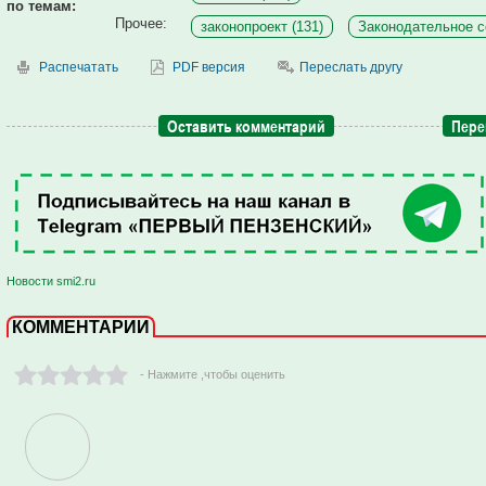
по темам:
Прочее:
законопроект (131)
Законодательное с
Распечатать
PDF версия
Переслать другу
Оставить комментарий
Пере
Новости smi2.ru
КОММЕНТАРИИ
- Нажмите ,чтобы оценить