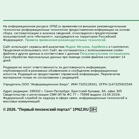
На информационном ресурсе 1PNZ.ru применяются внешние рекомендательные
технологии (информационные технологии предоставления информации на основе
сбора, систематизации и анализа сведений, относящихся к предпочтениям
пользователей сети «Интернет», находящихся на территории Российской
Федерации)».
Правила применения рекомендательных технологий
.
Сайт использует сервисы веб-аналитики
Яндекс Метрика
,
AppMetrica
и LiveInternet.
Продолжая использовать этот Сайт, вы соглашаетесь с использованием cookie-
файлов и других данных в соответствии с данным
Пользовательским соглашением
.
Срок обработки персональных данных при помощи cookie-файлов составляет 14
дней.
Редакция не несет ответственность за достоверность информации,
опубликованной в рекламных объявлениях и сообщениях информационных
агентств. Редакция не предоставляет справочной информации. Перепечатка
материалов только по согласованию с редакцией.
Учредитель ООО "Информационное Бюро". ИНН 7325128341, ОГРН 1147325002549
Адрес редакции:
198332
г. Санкт-Петербург,
Брестский бульвар, 8А, офис 305
Свидетельство о регистрации СМИ ЭЛ № ФС 77 – 75998 выдано 13.06.2019г.
Федеральной службой по надзору в сфере связи, информационных технологий и
массовых коммуникаций
© 2026.
"Первый пензенский портал" 1PNZ.RU
18+