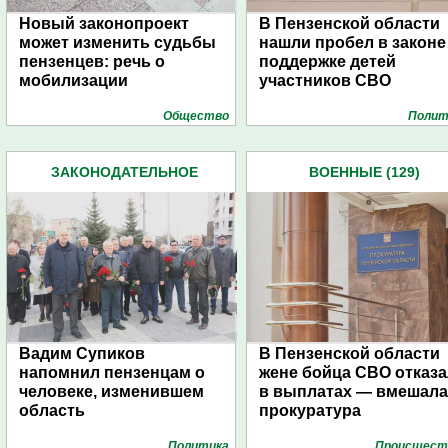
Новый законопроект
В Пензенской области
может изменить судьбы
нашли пробел в законе
пензенцев: речь о
поддержке детей
мобилизации
участников СВО
Общество
Полит
ЗАКОНОДАТЕЛЬНОЕ
ВОЕННЫЕ (129)
СОБРАНИЕ ОБЛАСТИ (851)
Вадим Супиков
В Пензенской области
напомнил пензенцам о
жене бойца СВО отказ
человеке, изменившем
в выплатах — вмешал
область
прокуратура
Политика
Проиcшест