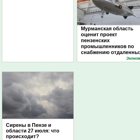
Мурманская область
оценит проект
пензенских
промышленников по
снабжению отдаленны
поселений с помощью
Эконом
дирижаблей
Сирены в Пензе и
области 27 июля: что
происходит?