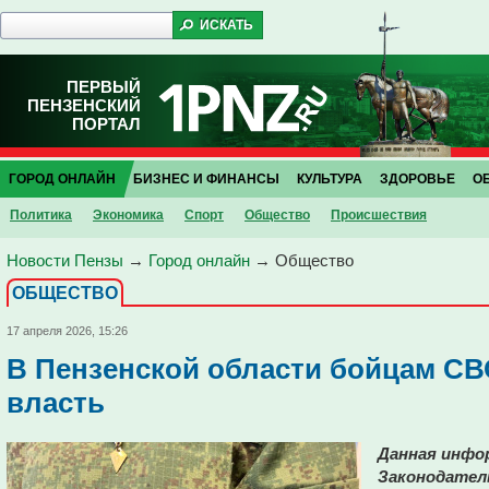
ПЕРВЫЙ
ПЕНЗЕНСКИЙ
ПОРТАЛ
ГОРОД ОНЛАЙН
БИЗНЕС И ФИНАНСЫ
КУЛЬТУРА
ЗДОРОВЬЕ
О
Политика
Экономика
Спорт
Общество
Проиcшествия
Новости Пензы
→
Город онлайн
→
Общество
ОБЩЕСТВО
17 апреля 2026, 15:26
В Пензенской области бойцам СВ
власть
Данная инфо
Законодател