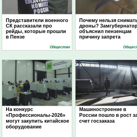
Представители военного
Почему нельзя снимат
СК рассказали про
дроны? Замгубернато
рейды, которые прошли
объяснил пензенцам
в Пензе
причину запрета
Общество
Общес
На конкурс
Машиностроение в
«Профессионалы-2026»
России пошло в рост з
могут закупить китайское
счет госзаказа
оборудование