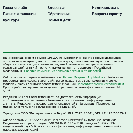
Город онлайн
Здоровье
Недвижимость
Бизнес и финансы
Образование
Вопросы юристу
Культура
Семья и дети
На информационном ресурсе 1PNZ.ru применяются внешние рекомендательные
технологии (информационные технологии предоставления информации на основе
сбора, систематизации и анализа сведений, относящихся к предпочтениям
пользователей сети «Интернет», находящихся на территории Российской
Федерации)».
Правила применения рекомендательных технологий
.
Сайт использует сервисы веб-аналитики
Яндекс Метрика
,
AppMetrica
и LiveInternet.
Продолжая использовать этот Сайт, вы соглашаетесь с использованием cookie-
файлов и других данных в соответствии с данным
Пользовательским соглашением
.
Срок обработки персональных данных при помощи cookie-файлов составляет 14
дней.
Редакция не несет ответственность за достоверность информации,
опубликованной в рекламных объявлениях и сообщениях информационных
агентств. Редакция не предоставляет справочной информации. Перепечатка
материалов только по согласованию с редакцией.
Учредитель ООО "Информационное Бюро". ИНН 7325128341, ОГРН 1147325002549
Адрес редакции:
198332
г. Санкт-Петербург,
Брестский бульвар, 8А, офис 305
Свидетельство о регистрации СМИ ЭЛ № ФС 77 – 75998 выдано 13.06.2019г.
Федеральной службой по надзору в сфере связи, информационных технологий и
массовых коммуникаций