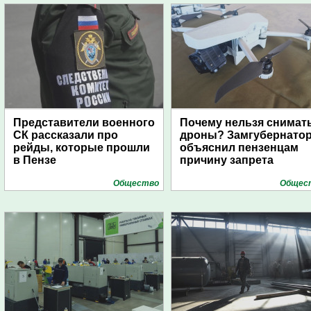
Представители военного
Почему нельзя снимат
СК рассказали про
дроны? Замгубернато
рейды, которые прошли
объяснил пензенцам
в Пензе
причину запрета
Общество
Общес