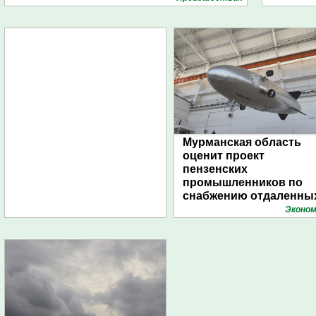
Мурманская область
оценит проект
пензенских
промышленников по
снабжению отдаленны
поселений с помощью
Эконом
дирижаблей