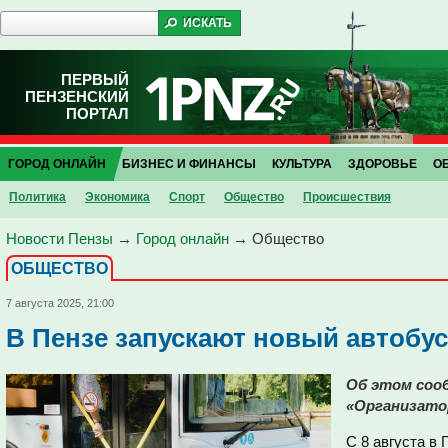
ПЕРВЫЙ
ПЕНЗЕНСКИЙ
ПОРТАЛ
ГОРОД ОНЛАЙН
БИЗНЕС И ФИНАНСЫ
КУЛЬТУРА
ЗДОРОВЬЕ
О
Политика
Экономика
Спорт
Общество
Проиcшествия
Новости Пензы
→
Город онлайн
→
Общество
ОБЩЕСТВО
7 августа 2025, 21:00
В Пензе запускают новый автобу
Об этом сооб
«Организатор
С 8 августа в