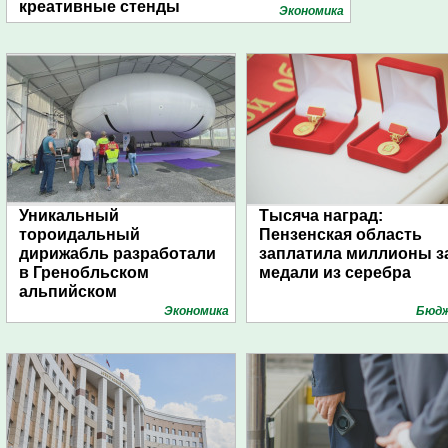
креативные стенды
Экономика
Уникальный
Тысяча наград:
тороидальный
Пензенская область
дирижабль разработали
заплатила миллионы з
в Гренобльском
медали из серебра
альпийском
университете
Экономика
Бюд