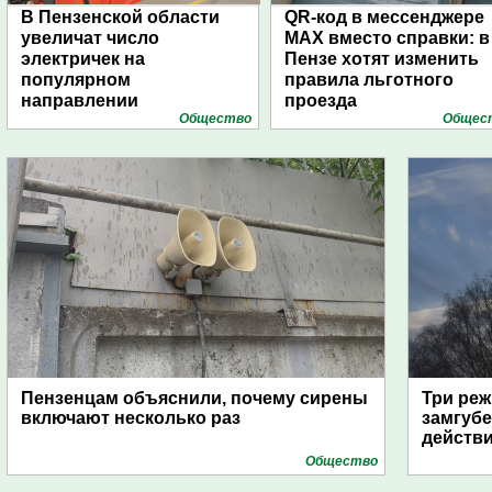
В Пензенской области
QR-код в мессенджере
увеличат число
МАХ вместо справки: в
электричек на
Пензе хотят изменить
популярном
правила льготного
направлении
проезда
Общество
Общес
Пензенцам объяснили, почему сирены
Три реж
включают несколько раз
замгубе
действ
Общество