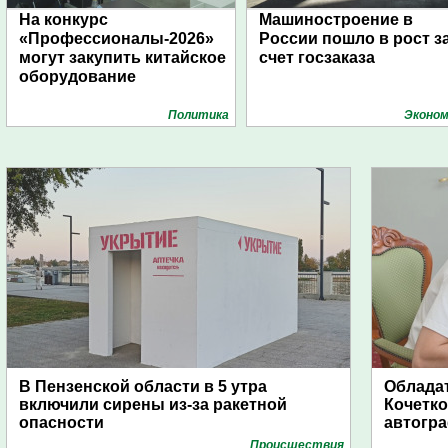
На конкурс
Машиностроение в
«Профессионалы-2026»
России пошло в рост з
могут закупить китайское
счет госзаказа
оборудование
Политика
Эконом
В Пензенской области в 5 утра
Обладат
включили сирены из-за ракетной
Кочетко
опасности
автогр
Проиcшествия