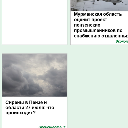
Мурманская область
оценит проект
пензенских
промышленников по
снабжению отдаленны
поселений с помощью
Эконом
дирижаблей
Сирены в Пензе и
области 27 июля: что
происходит?
Проиcшествия