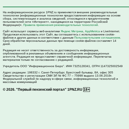
На информационном ресурсе 1PNZ.ru применяются внешние рекомендательные
технологии (информационные технологии предоставления информации на основе
сбора, систематизации и анализа сведений, относящихся к предпочтениям
пользователей сети «Интернет», находящихся на территории Российской
Федерации)».
Правила применения рекомендательных технологий
.
Сайт использует сервисы веб-аналитики
Яндекс Метрика
,
AppMetrica
и LiveInternet.
Продолжая использовать этот Сайт, вы соглашаетесь с использованием cookie-
файлов и других данных в соответствии с данным
Пользовательским соглашением
.
Срок обработки персональных данных при помощи cookie-файлов составляет 14
дней.
Редакция не несет ответственность за достоверность информации,
опубликованной в рекламных объявлениях и сообщениях информационных
агентств. Редакция не предоставляет справочной информации. Перепечатка
материалов только по согласованию с редакцией.
Учредитель ООО "Информационное Бюро". ИНН 7325128341, ОГРН 1147325002549
Адрес редакции:
198332
г. Санкт-Петербург,
Брестский бульвар, 8А, офис 305
Свидетельство о регистрации СМИ ЭЛ № ФС 77 – 75998 выдано 13.06.2019г.
Федеральной службой по надзору в сфере связи, информационных технологий и
массовых коммуникаций
© 2026.
"Первый пензенский портал" 1PNZ.RU
18+