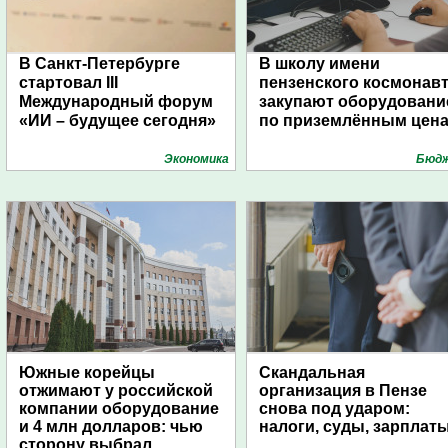
В Санкт-Петербурге
В школу имени
стартовал III
пензенского космонав
Международный форум
закупают оборудовани
«ИИ – будущее сегодня»
по приземлённым цен
Экономика
Бюд
Южные корейцы
Скандальная
отжимают у российской
организация в Пензе
компании оборудование
снова под ударом:
и 4 млн долларов: чью
налоги, суды, зарплат
сторону выбрал