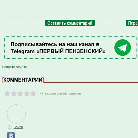
Оставить комментарий
Пере
Новости smi2.ru
КОММЕНТАРИИ
- Нажмите ,чтобы оценить
Войти