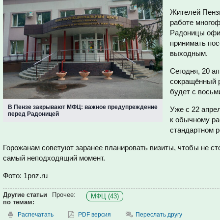
Жителей Пенз
работе многоф
Радоницы офи
принимать пос
выходным.
Сегодня, 20 а
сокращённый р
будет с восьм
В Пензе закрывают МФЦ: важное предупреждение
Уже с 22 апре
перед Радоницей
к обычному ра
стандартном р
Горожанам советуют заранее планировать визиты, чтобы не ст
самый неподходящий момент.
Фото: 1pnz.ru
Другие статьи
Прочее:
МФЦ (43)
по темам:
Распечатать
PDF версия
Переслать другу