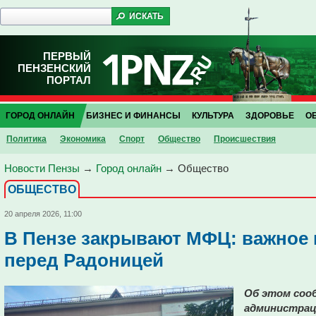
ПЕРВЫЙ
ПЕНЗЕНСКИЙ
ПОРТАЛ
ГОРОД ОНЛАЙН
БИЗНЕС И ФИНАНСЫ
КУЛЬТУРА
ЗДОРОВЬЕ
О
Политика
Экономика
Спорт
Общество
Проиcшествия
Новости Пензы
→
Город онлайн
→
Общество
ОБЩЕСТВО
20 апреля 2026, 11:00
В Пензе закрывают МФЦ: важное
перед Радоницей
Об этом сооб
администрац