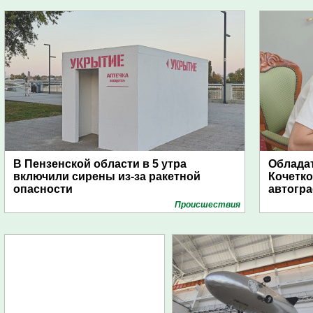
В Пензенской области в 5 утра
Обладат
включили сирены из-за ракетной
Кочетко
опасности
автогр
Проиcшествия