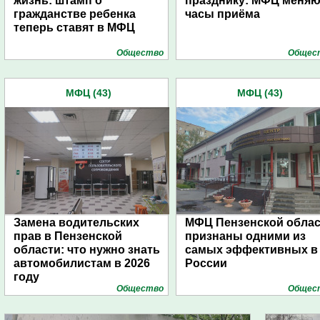
жизнь: штамп о
празднику: МФЦ меняю
гражданстве ребенка
часы приёма
теперь ставят в МФЦ
Общество
Общес
МФЦ (43)
МФЦ (43)
Замена водительских
МФЦ Пензенской обла
прав в Пензенской
признаны одними из
области: что нужно знать
самых эффективных в
автомобилистам в 2026
России
году
Общество
Общес