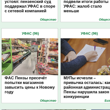
устоял: пензенский суд
подвели итоги работы
поддержал УФАС в споре
УФАС: жалоб стало
с сетевой компанией
меньше
Общество
Общес
УФАС (96)
УФАС (96)
ФАС Пензы пресечёт
МУПы исчезли –
попытки магазинов
привычка осталась: ка
завысить цены к Новому
районная администрац
году
Пензы нарушила закон
конкуренции
Общество
Биз