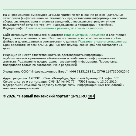
На информационном ресурсе 1PNZ.ru применяются внешние рекомендательные
технологии (информационные технологии предоставления информации на основе
сбора, систематизации и анализа сведений, относящихся к предпочтениям
пользователей сети «Интернет», находящихся на территории Российской
Федерации)».
Правила применения рекомендательных технологий
.
Сайт использует сервисы веб-аналитики
Яндекс Метрика
,
AppMetrica
и LiveInternet.
Продолжая использовать этот Сайт, вы соглашаетесь с использованием cookie-
файлов и других данных в соответствии с данным
Пользовательским соглашением
.
Срок обработки персональных данных при помощи cookie-файлов составляет 14
дней.
Редакция не несет ответственность за достоверность информации,
опубликованной в рекламных объявлениях и сообщениях информационных
агентств. Редакция не предоставляет справочной информации. Перепечатка
материалов только по согласованию с редакцией.
Учредитель ООО "Информационное Бюро". ИНН 7325128341, ОГРН 1147325002549
Адрес редакции:
198332
г. Санкт-Петербург,
Брестский бульвар, 8А, офис 305
Свидетельство о регистрации СМИ ЭЛ № ФС 77 – 75998 выдано 13.06.2019г.
Федеральной службой по надзору в сфере связи, информационных технологий и
массовых коммуникаций
© 2026.
"Первый пензенский портал" 1PNZ.RU
18+