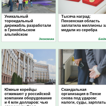
Уникальный
Тысяча наград:
тороидальный
Пензенская область
дирижабль разработали
заплатила миллионы з
в Гренобльском
медали из серебра
альпийском
университете
Экономика
Бюд
Южные корейцы
Скандальная
отжимают у российской
организация в Пензе
компании оборудование
снова под ударом:
и 4 млн долларов: чью
налоги, суды, зарплат