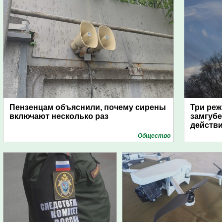
Пензенцам объяснили, почему сирены
Три реж
включают несколько раз
замгубе
действ
Общество