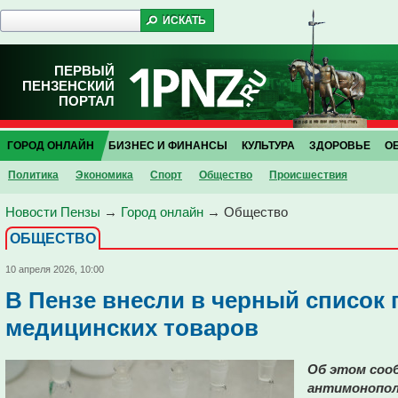
ПЕРВЫЙ
ПЕНЗЕНСКИЙ
ПОРТАЛ
ГОРОД ОНЛАЙН
БИЗНЕС И ФИНАНСЫ
КУЛЬТУРА
ЗДОРОВЬЕ
О
Политика
Экономика
Спорт
Общество
Проиcшествия
Новости Пензы
→
Город онлайн
→
Общество
ОБЩЕСТВО
10 апреля 2026, 10:00
В Пензе внесли в черный список
медицинских товаров
Об этом соо
антимонопол