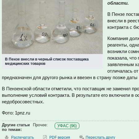
области.
В Пензе пост
внесли в реес
контракта с б
Компания дол
реагенты, одн
возникли сомн
показала, что
В Пензе внесли в черный список поставщика
медицинских товаров
заявленным ха
отличалась от
предназначен для другого рынка и ввезен в страну позже даты 
В Пензенской области отметили, что поставщик не заменил про
выполнение условий контракта. В результате его включили в 
недобросовестных.
Фото: 1pnz.ru
Другие статьи
Прочее:
УФАС (96)
по темам:
Распечатать
PDF версия
Переслать другу