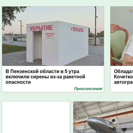
В Пензенской области в 5 утра
Обладат
включили сирены из-за ракетной
Кочетко
опасности
автогр
Проиcшествия