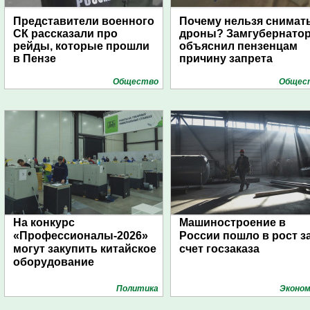
Представители военного
Почему нельзя снимат
СК рассказали про
дроны? Замгубернато
рейды, которые прошли
объяснил пензенцам
в Пензе
причину запрета
Общество
Общес
На конкурс
Машиностроение в
«Профессионалы-2026»
России пошло в рост з
могут закупить китайское
счет госзаказа
оборудование
Политика
Эконом