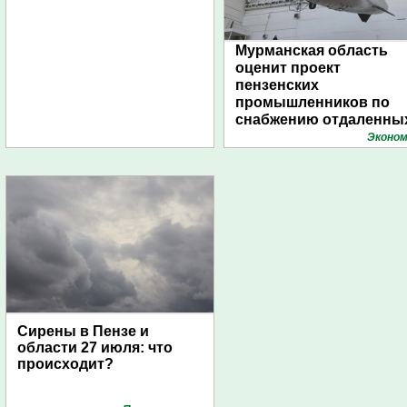
Мурманская область
оценит проект
пензенских
промышленников по
снабжению отдаленны
поселений с помощью
Эконом
дирижаблей
Сирены в Пензе и
области 27 июля: что
происходит?